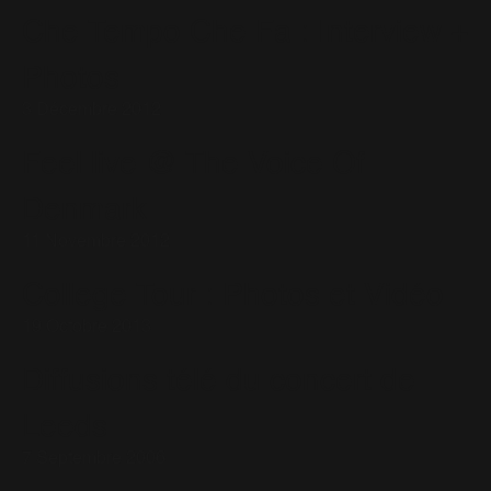
Che Tempo Che Fa : Interview +
Photos
3 Décembre 2012
Feel live @ The Voice Of
Denmark
11 Novembre 2012
College Tour : Photos et Vidéo
19 Octobre 2013
Diffusions télé du concert de
Leeds
7 Septembre 2006