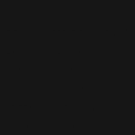
Charts
(151)
Cinéma
(54)
Crush
(75)
Espace et Aliens
(12)
Famille
(30)
Farrell
(67)
Live
(263)
Live 8
(29)
Mode
(7)
Musique
(110)
Ouch!
(43)
Photos
(297)
Planning
(32)
Potins
(227)
Presse
(272)