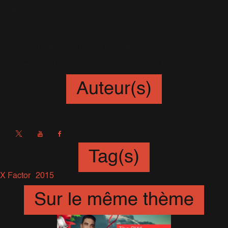
(Samedi et Dimanche soir), au Wembley Arena.
Pas d'autre information pour l'heure. Pour rappel,
Robbie est à Los Angeles depuis début Novembre.
Auteur(s)
Sébastien
Tag(s)
X Factor
2015
Sur le même thème