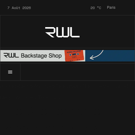
7 Août 2026
20
°C
Paris
RWL
Accueil
News
Archives
Télévision
Che Chesterman et Ro
News
Archives
Télévision
Che Chesterman et
Robbie en duo à X-