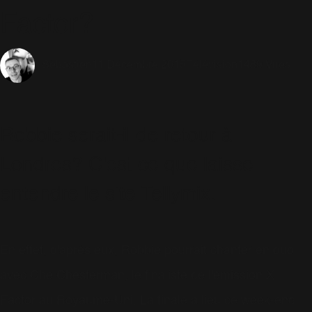
Factor?
11 Décembre 2015
Télévision
1489 Vues
Sébastien
Robbie serait-il de retour à
Londres? C'est ce que laisse
entendre le site Tellymix.
En effet, d'après eux, Robbie pourrait chanter en duo
avec Che Chesterman, le finaliste de l'émission X
Factor au Royaume-Uni. La finale a lieu ce week-end