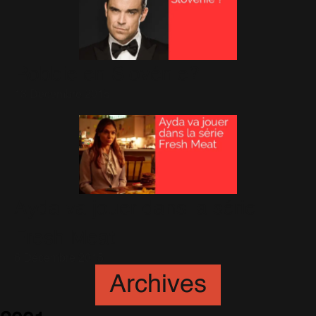
Robbie en Slovénie?
13 Décembre 2015
Ayda va jouer dans la série
Fresh Meat
6 Décembre 2015
Archives