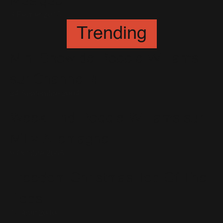
Musique
3 Février 2015
Trending
Mini Show de Robbie Williams
sur Channel 4
24 Septembre 2004
Week-End Robbie Williams sur
MTV Allemagne
9 Octobre 2005
Freedom Christmas Top Of The
Pops
15 Août 2010