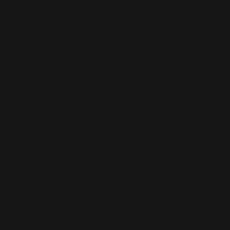
Promo
(26)
Radio
(220)
Rumeurs
(12)
RWL
(477)
Shopping
(207)
Site Officiel
(75)
Soccer Aid
(76)
Sport
(40)
T-Mobile
(17)
Take That
(82)
Tech
(44)
Télévision
(551)
Tour 2001
(5)
Tour 2003
(96)