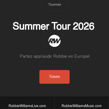
Tournée
Summer Tour 2026
Partez applaudir Robbie en Europe!
Tickets
RobbieWilliamsLive.com
RobbieWilliamsMusic.com