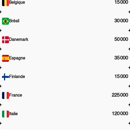
15 000
Belgique
30 000
Brésil
50 000
Danemark
35 000
Espagne
15 000
Finlande
225 000
France
120 000
Italie