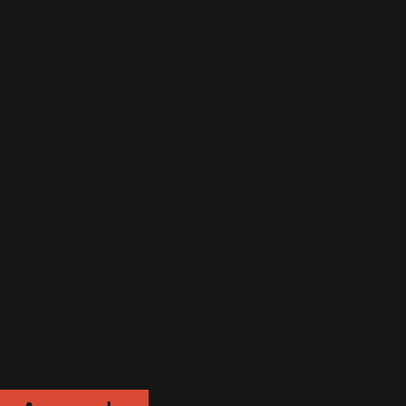
(101)
Albums
Studio
(13)
Albums Live
(1)
Best Of
(4)
Soundtracks
(1)
Albums Take
That
(6)
Singles
(52)
Featurings
(3)
Singles Take
That
(21)
Mode
(5)
People
(4)
Tatouages
(33)