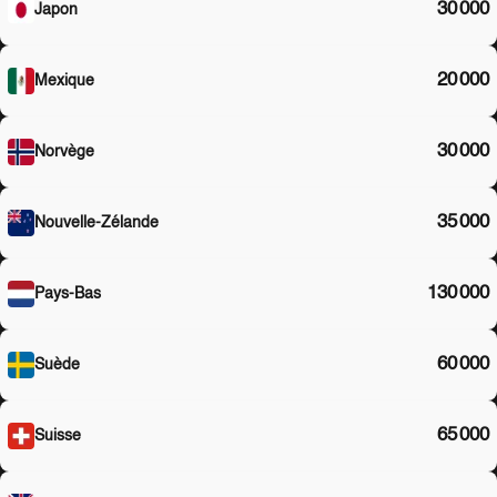
30 000
Japon
20 000
Mexique
30 000
Norvège
35 000
Nouvelle-Zélande
130 000
Pays-Bas
60 000
Suède
65 000
Suisse