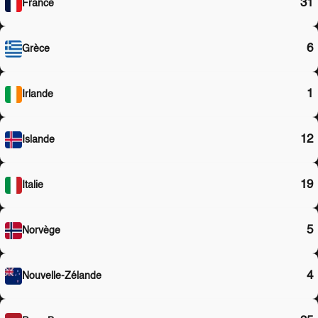
31
France
6
Grèce
1
Irlande
12
Islande
19
Italie
5
Norvège
4
Nouvelle-Zélande