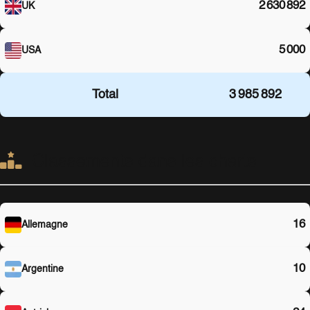
2 630 892
UK
5 000
USA
Total
3 985 892
Classements dans les charts
16
Allemagne
10
Argentine