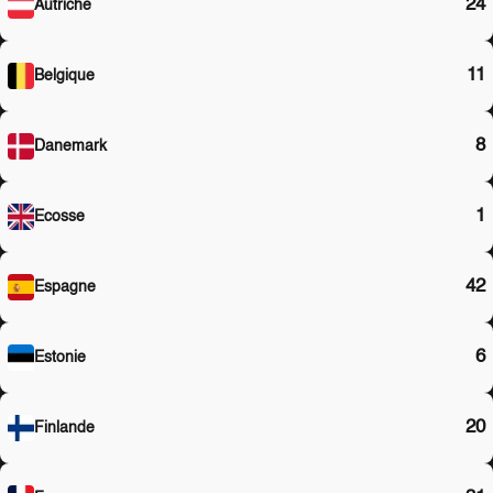
24
Autriche
11
Belgique
8
Danemark
1
Ecosse
42
Espagne
6
Estonie
20
Finlande