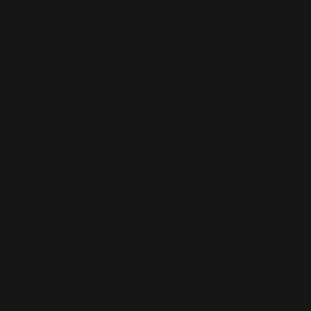
Business
(6)
Caritatif
(5)
Carrière
(11)
Certification
s
(5)
Charts