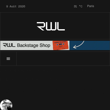
9 Août 2026
31
°C
Paris
RWL
Accueil
Le Mag
Charts
Albums Studio
I've Been Expecti
Le Mag
Charts
Albums Studio
I've Been Expecting You
Albums Studio
1557 Vues
Sébastien