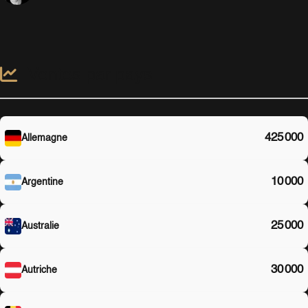
Ventes par pays
425 000
Allemagne
10 000
Argentine
25 000
Australie
30 000
Autriche