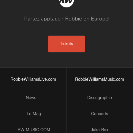
Partez applaudir Robbie en Europe!
Tickets
RobbieWilliamsLive.com
RobbieWilliamsMusic.com
News
Discographie
Le Mag
Concerts
RW-MUSIC.COM
Juke-Box