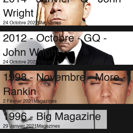
Wright
24 Octobre 2022
Magazines
2012 - Octobre - GQ -
John Wright
24 Octobre 2022
Magazines
1998 - Novembre - More -
Rankin
2 Février 2021
Magazines
1996 - Big Magazine
29 Janvier 2021
Magazines