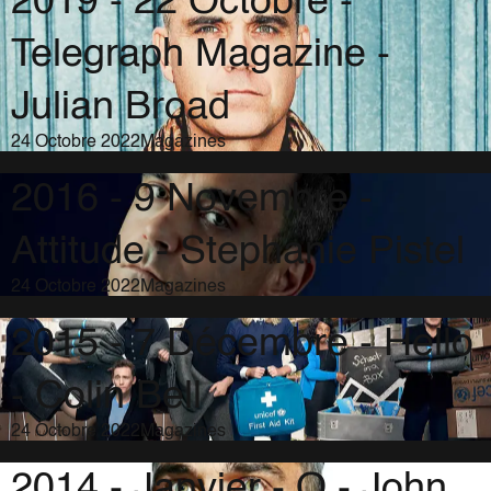
2019 - 22 Octobre -
Telegraph Magazine -
Julian Broad
24 Octobre 2022
Magazines
2016 - 9 Novembre -
Attitude - Stephanie Pistel
24 Octobre 2022
Magazines
2015 - 7 Décembre - Hello
- Colin Bell
24 Octobre 2022
Magazines
2014 - Janvier - Q - John