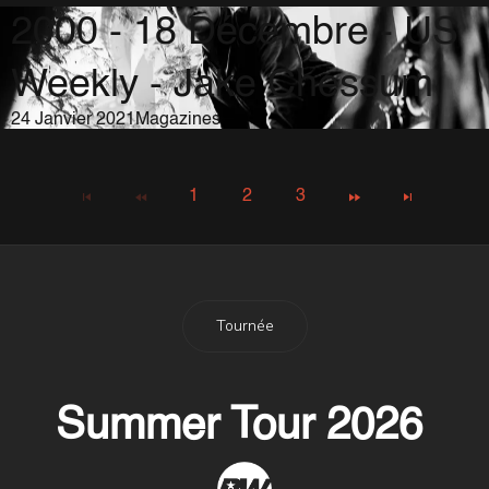
2000 - 18 Décembre - US
Weekly - Jake Chessum
24 Janvier 2021
Magazines
1
2
3
Tournée
Summer Tour 2026