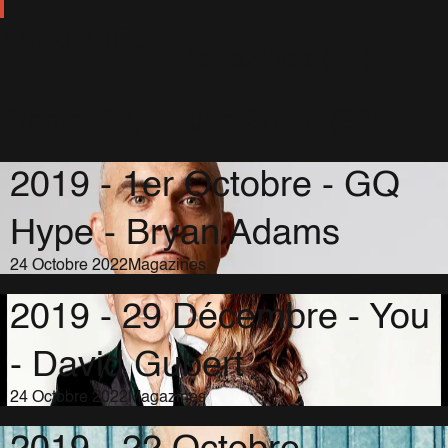
Artwork
(53)
Magazines
(24)
Promo
(20)
Video Shoot
(32)
2019 - 1er Octobre - GQ
Hype - Bryan Adams
24 Octobre 2022
Magazines
2019 - 29 Décembre - You
- David Gubert
24 Octobre 2022
Magazines