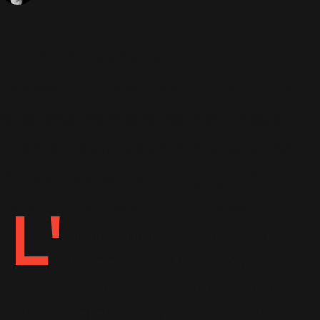
En 2016, après l'immense tournée
Let Me Entertain You en 2015, le
chanteur démarre de nouveaux
projets, dont notamment la sortie
de son nouvel album pop, The
Heavy Entertainment Show.
L'
année commence par le décès de David
Bowie en Janvier. Même si David n'a jamais
travaillé avec Robbie, ce dernier s'est souvent inspiré
du chanteur de Let's Dance, pour écrire ses chansons.