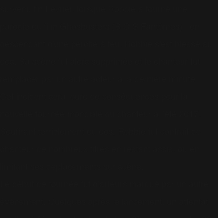
survenu fin Février, lorsque Robbie a tourné une
parodie du film Ghosbusters (S.O.S Fantômes) : en
descendant d'une perche à feu, Robbie s'est blessé au
dos. Sa scène fut alors supprimée et le chanteur fut
remplacer par un autre acteur à la dernière minute.
Cet incident sera lourd de conséquences pour la
nouvelle tournée mondiale du chanteur à l'été 2017.
Souffrant terriblement du dos, Robbie fut contrait de
chanteur de nombreux titres en restant assis, ou en
limitant ses déplacements sur scène.
Le début de tournée fut d'ailleurs marqué par un autre
événement. Quelques après le lancement, un attentat