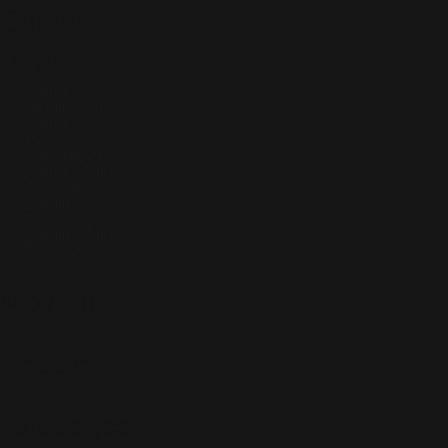
Charts
(101)
Albums
Studio
(13)
Albums Live
(1)
Best Of
(4)
Soundtracks
(1)
Albums Take
That
(6)
Singles
(52)
Featurings
(3)
Singles Take
That
(21)
Mode
(5)
People
(4)
Tatouages