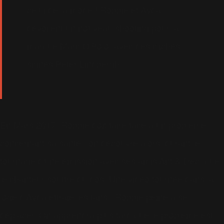
celui de la mode ! Robbie et Ayda
dévoilent un nouveau shooting pour la
marque Marc O'Polo, avec des clichés
signés Peter Lindbergh.
En Mars 2017, Robbie doit faire face à un problème
concernant sa santé : on découvre alors, durant le
tournage d'une émission avec ses amis Ant & Dec, que
le chanteur souffre du dos. Une vidéo tournée dans la
loge d'Ayda effraie les fans : Robbie peine à se
déplacer. On apprendra plus tard que le problème est