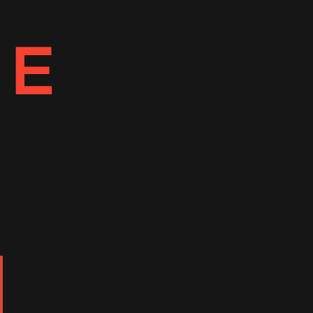
la promo de l'album.
E
n novembre, Robbie s'envole en Australie
pour y assurer la promo du nouvel album.
L'Australie reste pour lui un pays stratégique pour
chaque sortie d'album. Finalement, la promo se poursuit
en Décembre à Londres, pour s'achever le 31
décembre : il donne alors un concert événement à Big
Ben, pour terminer l'année en beauté.
2017 démarre sous un tout nouvel angle :