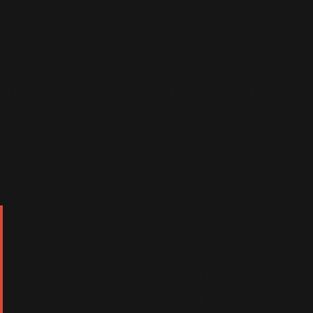
tournée pourtant terminée en 2015. A l'époque, on se
prend à imaginer un nouveau leg de la tournée. Mais il
n'en est rien : le concert en Georgie reste un concert
unique, sans tournée derrière. Le mois de Juin est
marqué par une nouvelle édition du Soccer Aid, dont
Robbie est le créateur. Cette édition marque les 10 ans
de l'association.
C'est en Juillet que l'excitation monte :
Robbie dévoile les images du tournage de
son nouveau clip, Party Like A Russian, qui