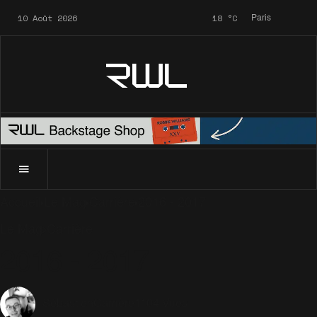
10 Août 2026
18
°C
Paris
RWL
Accueil
Le Mag
Carrière
2016 - 2017
Le Mag
Carrière
2016 - 2017
Carrière
1104 Vues
Sébastien