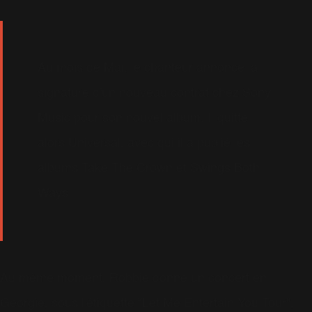
Au mois de Mai, le chanteur annonce la
signature d'un nouveau contrat chez Sony
Music pour son nouvel album. Il quitte
alors Universal, avec qui il a publié les
albums Take The Crown et Swings Both
Ways.
Au même moment, Robbie donne un concert en
Georgie, sous l'étiquette "Let Me Entertain You Tour",