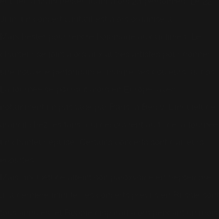
eut lieu à Manchester, tuant alors 23 personnes. Le 22
Juin, un concert caritatif est alors organisé à
Manchester pour rendre hommage aux victimes. Le
chanteur se joint alors aux autres artistes pour donner
une nouvelle performance, malgré ses douleurs au dos.
La tournée se poursuit alors en Europe, avec
notamment un passage par Paris, à Bercy. L'inquiétude
grandit chez les fans, qui découvrent au fil de la tournée
un chanteur épuisé. Certains concerts sont d'ailleurs
écourtés.
Mais l'inquiétude atteint son paroxysme en Septembre :
à la dernière minute, les concerts prévus en Russie sont
tous annulés, et Robbie disparaît alors pendant un mois