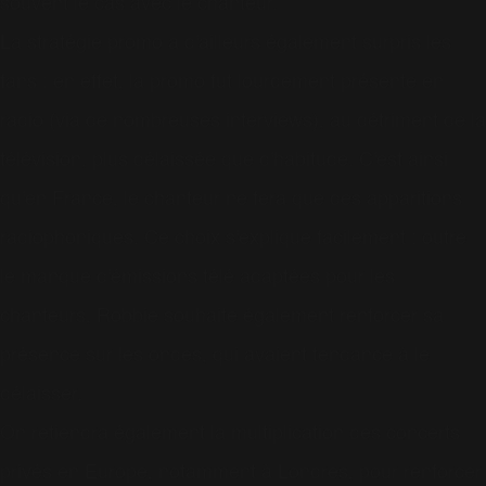
souvent le cas avec le chanteur.
La stratégie promo a d'ailleurs également surpris les
fans : en effet, la promo fut lourdement présente en
radio (via de nombreuses interviews), au détriment de la
télévision, plus délaissée que d'habitude. C'est ainsi
qu'en France, le chanteur ne fera que des apparitions
radiophoniques. Ce choix s'explique facilement : outre
le manque d'émissions télé adaptées pour les
chanteurs, Robbie souhaite également renforcer sa
présence sur les ondes, qui avaient tendance à le
délaisser.
On retiendra également la multiplication des concerts
privés en Europe, notamment à Londres, pour renforcer