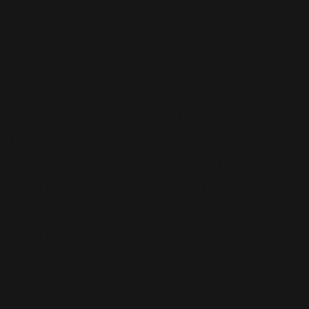
Music. Fin Août, on apprend aussi que le chanteur fera
son grand retour l'un d'un concert événement pour
Apple Music à Londres.
Le 25 Septembre, la foudre s'abat sur les fans : au
moment même du concert Apple Music, le site officiel
annonce la sortie du nouvel album, en proposant de
nombreux articles en précommande. La soirée révèle
également plusieurs extraits du clip The Heavy
Entertainment Show : une stratégie étonnante, alors
que les fans attendaient plutôt des extraits du clip Party
Like A Russian. C'est alors le début d'un nouveau
marathon promo qui durera jusqu'à Noël, comme c'est