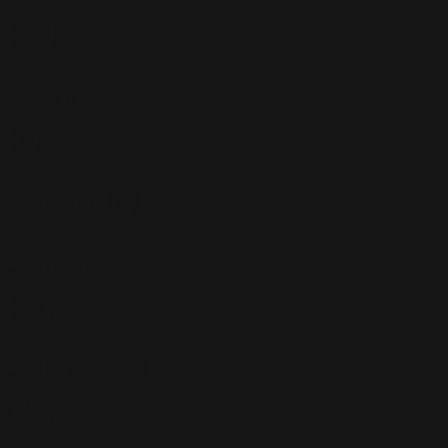
(13)
Business
(6)
Caritatif
(5)
Carrière
(11)
Certification
s
(5)