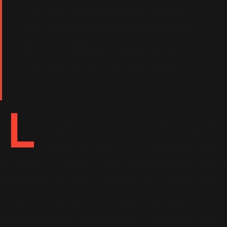
sera le lead single du nouvel album. Au
même moment, nous apprenons un autre
décès : celui de son manager, David
Enthoven. Les fans sont sous le choc.
L
orsque le mois d'août arrive, Robbie surprend
de nouveau ses fans, avec le tournage d'un
nouveau clip : The Heavy Entertainement Show. Pour la
première fois, le chanteur tourne donc 2 clips avant la
sortie de l'album. Cela annonce alors une promo
conséquente, pour ce premier album signé chez Sony