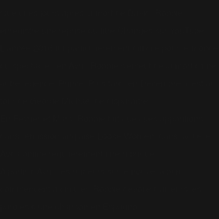
Quelques jours après la mort de David, Robbie
enregistre une reprise du titre Changes sur YouTube.
L'année 2016 fut particulièrement difficile pour le monde
du spectacle : en Avril, Robbie s'émeut de la mort d'une
autre légende, Prince. Plus tard, en Décembre, c'est au
tour de George Michaël de disparaître.
En Février et Mars, Robbie fait quelques apparitions
dans l'émission anglaise Loose Women, dans laquelle
Ayda anime régulièrement une rubrique.
A partir d'Avril, les rumeurs sur le nouvel album
commencent à circuler. Robbie dévoile d'ailleurs les
paroles d'une chanson en Espagnol.