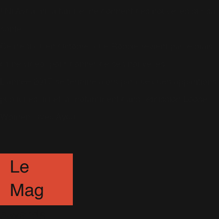
! Ni Ayda, ni la famille, ne donnent des nouvelles sur sa
santé.
Ce n'est qu'en Octobre, que Robbie revient par le biais
d'une vidéo, pour donner de ses nouvelles.
L'année 2017 se termine alors par quelques apparitions
publiques, ici et là, notamment dans l'émission Loose
Women, avec Ayda.
----------
Le
Mag
Awards