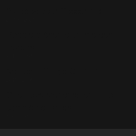
2 vidéos pour Soccer Aid
29 Août 2021
Robbie présente la liste des
joueurs
23 Mars 2016
Nouveau Single Caritatif
26 Mai 2018
One Love Manchester : Infos
complémentaires
1 Juin 2017