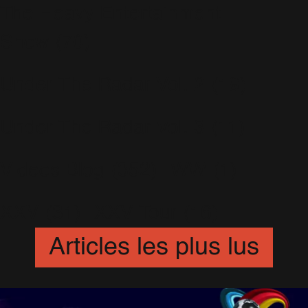
The Heavy Entertainment
Show
(70)
Under The Radar Vol. 2
(19)
Under The Radar Vol. 3
(11)
Videos Blog
(352)
WW
(1)
XXV
(31)
XXV Tour
(16)
Articles les plus lus