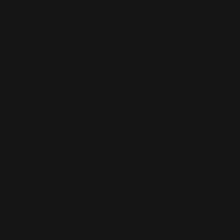
Photos Blog
(207)
Potins
(40)
Presse
(50)
Radio
(13)
RWL
(158)
Shopping
(57)
Take That
(17)
Télévision
(64)
Tour 2017
(35)
The Boy In The Dress
(9)
The Christmas Present
(35)