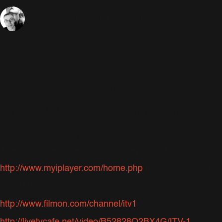
5 Juin 2016
Caritatif
7040 Vues
Sébastien
Soccer Aid 2016
, c'est ce soir !
Pour rappel, l'événement sera
diffusé sur ITV, de 19h à 23h
(heures françaises).
3 liens pour regarder l'émission depuis la France :
http://www.myiplayer.com/home.php
(choisissez UK TV,
puis ITV)
http://www.filmon.com/channel/itv1