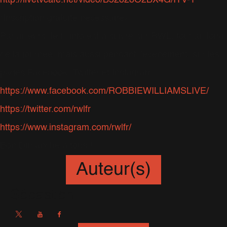
http://livetvcafe.net/video/B52828O2BX4G/ITV-1
(Inscription gratuite nécessaire)
Par ailleurs, le fil info est à suivre sur RWL, tout au long
de la journée, mais aussi pendant l'événement, sur les
pages Facebook, Twitter et Instagram :
https://www.facebook.com/ROBBIEWILLIAMSLIVE/
https://twitter.com/rwlfr
https://www.instagram.com/rwlfr/
Bon Dimanche à tous !
Auteur(s)
Sébastien