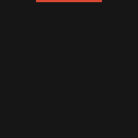
Art
(12)
Artistes
(56)
Awards
(20)
Better Man
(64)
Britpop
(35)
Britpop Tour
(16)
Caritatif
(24)
Instweet
(6)
Jour de Shooting
(6)
Live
(80)
Live In Las Vegas
(10)
Lufthaus
(26)
Marc O'Polo
(4)
Party Like A Russian
(10)