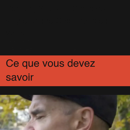
Demain, 21 Juin : Sortie du
single Bridge Over Troubled
Water
20 Juin 2017
Partagez
Facebook
X
Pinterest
Ce que vous devez
savoir