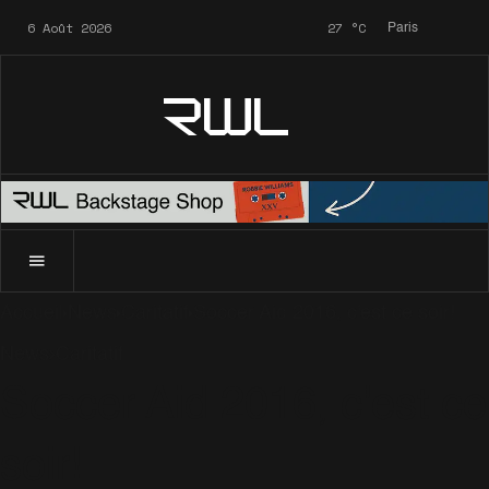
6 Août 2026
27
°C
Paris
RWL
Accueil
News
Caritatif
Soccer Aid 2016, c'est ce soir!
News
Caritatif
Soccer Aid 2016, c'est ce
soir!