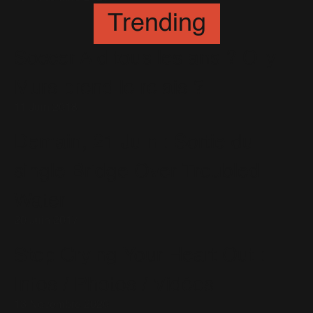
Trending
Soccer Aid tous les ans ? Olly
Murs prend le relais ?
11 Juin 2018
Demain, 21 Juin : Sortie du
single Bridge Over Troubled
Water
20 Juin 2017
Stop Crying Your Heart Out :
Infos / Photos / Vidéos
13 Novembre 2020