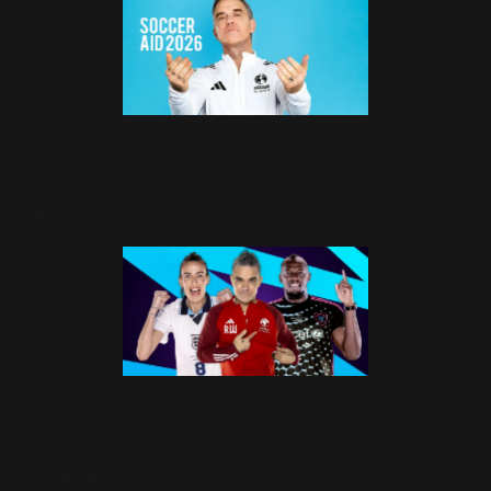
Robbie fête les 20 ans de
Soccer Aid le 31 Mai!
3 Mars 2026
Robbie sera Co-Manager à
Soccer Aid 2024!
19 Mars 2024