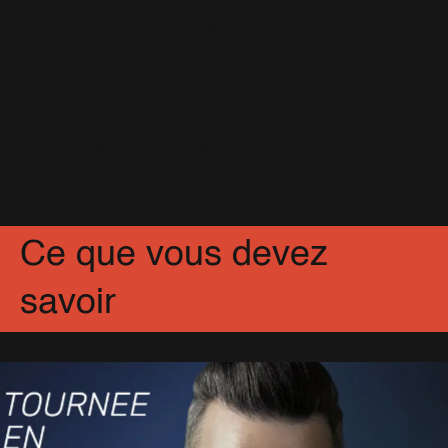
LMEY Tour version 360°?
18 Février 2016
BBC Radio 2 In Concert :
Photos + Setlist
12 Décembre 2016
Partagez
Facebook
X
Pinterest
Ce que vous devez
savoir