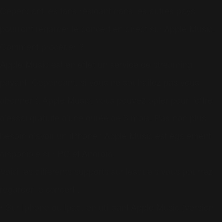
Cependant les fans résidant dans les autres pays,
pourront regarder le concert en direct sur Apple Music.
Comment procéder ?
Apple Music est en effet un service de streaming
payant. Cependant, si vous ne souhaitez pas vous
abonner à Apple Music, vous pouvez opter pour l'offre
d'essai gratuite d'une durée de 3 mois. Pas non plus
besoin d'avoir un iPhone : Apple Music est également
disponible sur PC et Androïd.
Voici les différents supports sur lesquels vous pourrez
regarder le concert :
• Sur Iphone ou Ipad, en utilisant Apple Music (version