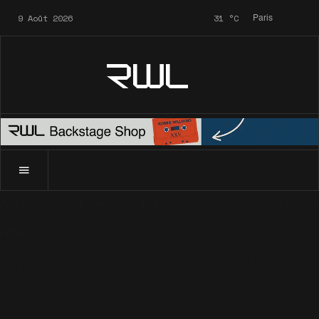
9 Août 2026
31
°C
Paris
RWL
Accueil
News
Live
Apple Music Festival : Mode d'emploi
News
Live
Apple Music Festival :
Mode d'emploi