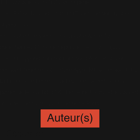
1.1), associé à iOS 9.2.2 ou supérieur.
• Sur PC ou Mac, en utilisant iTunes (version 12.4 ou
supérieure)
• Sur votre teléviseur grâce à votre Apple TV
(sélectionnez Musique depuis le menu principal)
• Sur un appareil fonctionnant sous Android 4.3 ou
version ultérieure compatible Apple Music version 1.1.2
Enfin à quelle heure ? Sachez que l'ouverture des
portes se fera à 18h (19h, heure de Paris), et le concert
aura lieu vers 21H (22H, heure de Paris).
Auteur(s)
Sébastien