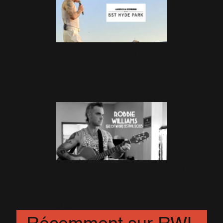
Hyde Park : infos, photos et
vidéos
9 Juillet 2024
Nouvelle date : le 18 Juin au
festival de l'île de Wight
1 Novembre 2022