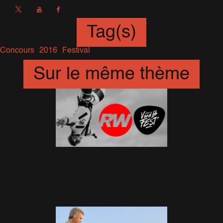
Tag(s)
Concours
2016
Festival
Sur le même thème
Robbie en concert en France au
V and B Fest'
27 Février 2026