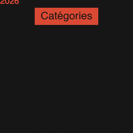
2026
Catégories
Art
(12)
Artistes
(56)
Awards
(20)
Better Man
(64)
Britpop
(35)
Britpop Tour
(16)
Caritatif
(24)
Instweet
(6)
Jour de Shooting
(6)
Live
(80)
Live In Las Vegas
(10)
Lufthaus
(26)
Marc O'Polo
(4)