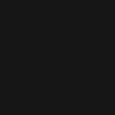
27 Mai 2016
Mode : Robbie Williams chante
pour Armani à Milan - Setlist
21 Septembre 2018
Malaga : un avant-goût de la
tournée 2025?
11 Avril 2025
3 concerts promo début
Novembre
21 Octobre 2016
Nouveau concert privé au