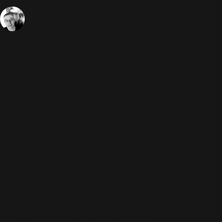
18 Septembre 2016
Live
4900 Vues
Sébastien
Comme vous le savez, Robbie se
produira le Dimanche 25
Septembre au Roundhouse de
Londres, dans le cadre de l'
Apple
Music Festival
. Les places pour ce
concert ont été réservées aux
résidents anglais, et sont obtenues
par le biais de concours.