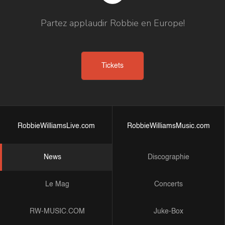
Partez applaudir Robbie en Europe!
Tickets
RobbieWilliamsLive.com
RobbieWilliamsMusic.com
News
Discographie
Le Mag
Concerts
RW-MUSIC.COM
Juke-Box