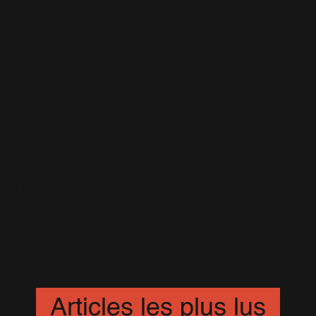
The Christmas Present
(35)
The Heavy Entertainment
Show
(70)
Under The Radar Vol. 2
(19)
Under The Radar Vol. 3
(11)
Videos Blog
(352)
WW
(1)
XXV
(31)
XXV Tour
(16)
Articles les plus lus