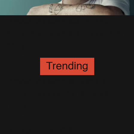
Robbie Williams signe chez
AEG et se produit à Londres en
2019
30 Novembre 2018
Trending
Robbie Williams is Coming
Home : concert dans sa ville
natale
27 Novembre 2019
Georgie : La Setlist