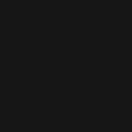
Party Like A Russian
(10)
Photos Blog
(207)
Potins
(40)
Presse
(50)
Radio
(13)
RWL
(158)
Shopping
(57)
Take That
(17)
Télévision
(64)
Tour 2017
(35)
The Boy In The Dress
(9)