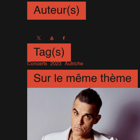
Auteur(s)
Sébastien
Tag(s)
Concerts
2023
Autriche
Sur le même thème