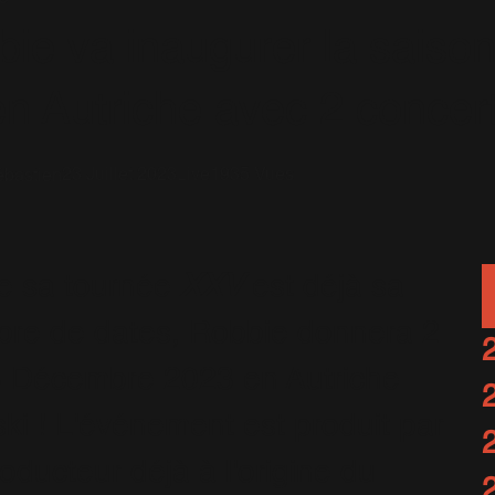
ie va inaugurer la saiso
en Autriche avec 2 concer
23 Juillet 2023
Live
1935 Vues
bastien
que sa tournée
XXV
est déjà sa
bre de dates, Robbie donnera 2
 8 Décembre 2023 en Autriche
ski ! L'événement est produit par
oducteur déjà à l'origine du