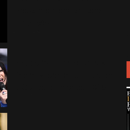
: deux premiers concerts
annoncés
20 Juillet 2026
Robbie Williams chante «
Desire » lors de la finale de
la Coupe du monde 2026
20 Juillet 2026