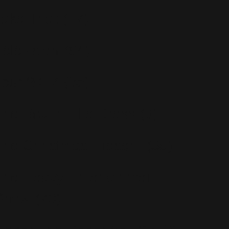
Take That
(17)
Télévision
(64)
Tour 2017
(35)
The Boy In The Dress
(9)
The Christmas Present
(35)
The Heavy Entertainment
Show
(70)