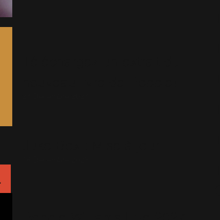
Téléchargez un extrait du
nouveau livre de Robbie!
23 Décembre 2023
Juke-Box : Mise à jour
18 Décembre 2023
L
Robbie Williams Live 2027