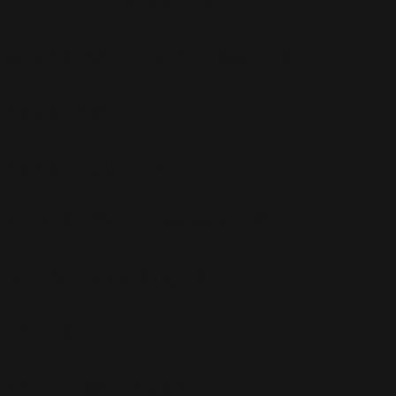
Artistes
(56)
Awards
(20)
Better Man
(64)
Britpop
(35)
Britpop Tour
(16)
aritatif
(24)
Instweet
(6)
Jour de Shooting
(6)
Live
(80)
Live In Las Vegas
(10)