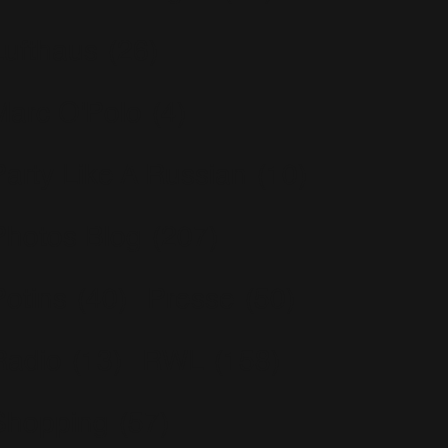
Lufthaus
(26)
Marc O'Polo
(4)
Party Like A Russian
(10)
Photos Blog
(207)
Potins
(40)
Presse
(50)
Radio
(13)
RWL
(158)
Shopping
(57)