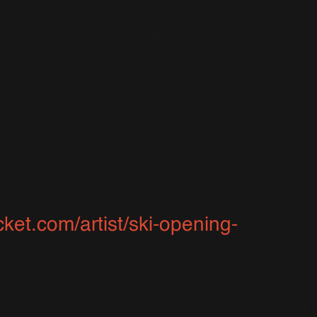
 7 et 8 décembre, le stade Planai se transformera
 spectacle à couper le souffle et une scène qui ne
e maître de cérémonie de ces 2 concerts
ieu ce Mercredi 26 Juillet
C
cket.com/artist/ski-opening-