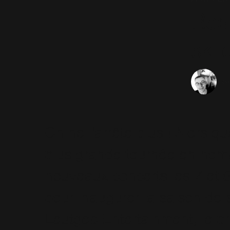
Robb
ski 
Sé
On ne l'arrête plus ! Alors 
plus grande tournée en nom
nouveaux concerts les 7 et
pour inaugurer la saison de 
Leutgeb Entertainment, le pr