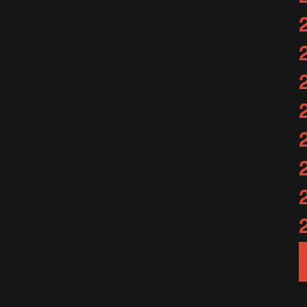
2022.
obbie Williams viendra à Schladming et le Ski
ur scène ! L'artiste britannique s'arrête en
 après sa tournée mondiale et Leutgeb
nnel au stade Planai avec la région de
 des 4 montagnes de Schladming (Hauser Kaibling,
t sensationnel unique dans un cadre
anquer !
rendez-vous immanquable chaque année. De
à été accueillis ici. Mais ce qui est proposé en
A