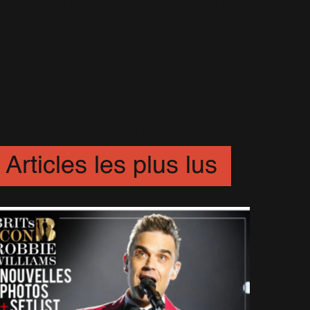
Under The Radar Vol. 2
(19)
Under The Radar Vol. 3
(11)
Videos Blog
(352)
WW
(1)
XXV
(31)
XXV Tour
(16)
Articles les plus lus