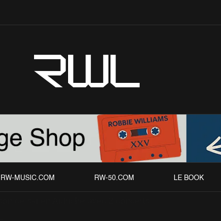
RWL
RW-MUSIC.COM
RW-50.COM
LE BOOK
son de ski en Autriche avec 2 concerts
e