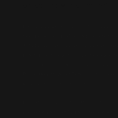
concert de Munich en Août 
Les 7 et 8 décembre 2023, la star mondiale R
Opening Schladming-Dachstein sera de retour s
Autriche pour deux concerts supplémentaires
Entertainment présente un spectacle exceptio
Schladming-Dachstein et le domaine skiable
Planai, Hochwurzen et Reiteralm). Un concer
incomparable. Deux rendez-vous à ne pas m
L'ouverture du ski au stade Planai est un 
nombreux artistes et DJ internationaux ont déj