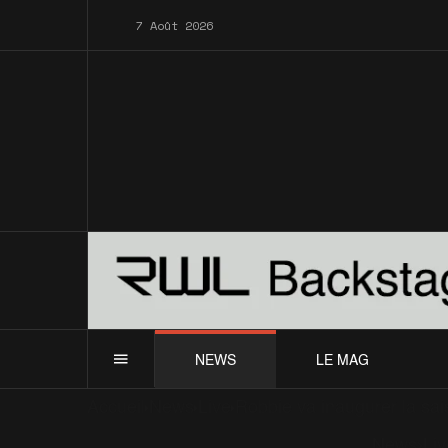
7 Août 2026
NEWS
LE MAG
Accueil
News
Live
Robbie va inaugurer la sai
News
Liv