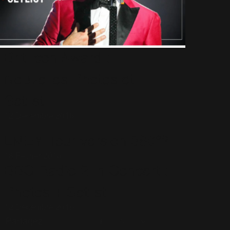
Brit Icon Award :
Nouvelles Photos et
Setlist
12 Décembre 2016
LMEY Tour version 360°?
18 Février 2016
BBC Radio 2 In Concert :
Photos + Setlist
12 Décembre 2016
Partagez
Facebook
X
Pinterest