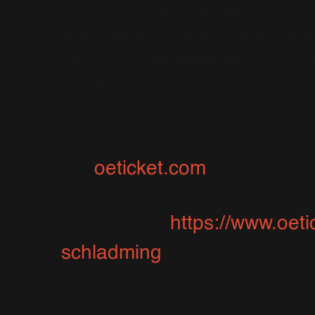
2023 ne s'est jamais produit auparavant. Les
en une salle de concert spectaculaire avec un
laisse rien à désirer. Robbie Williams sera l
exceptionnels.
L'ouverture des places aura l
sur
oeticket.com
.
Lien direct :
https://www.oeti
schladming