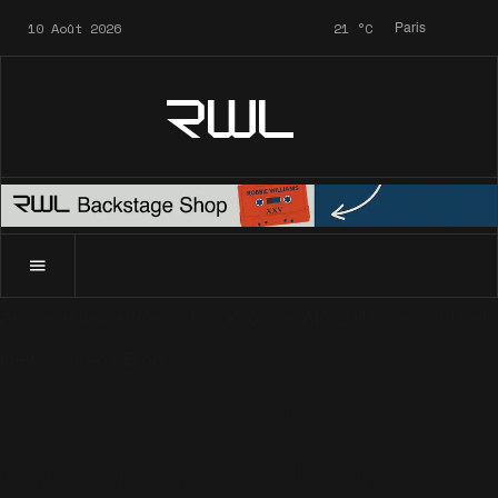
10 Août 2026
21
°C
Paris
RWL
Accueil
News
Videos Blog
Soccer Aid 2016 : les buts et
News
Videos Blog
Soccer Aid 2016 : les
buts et les meilleurs