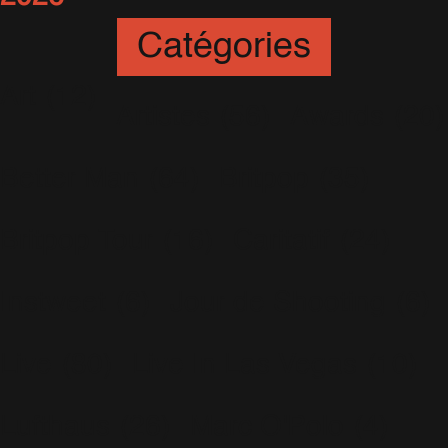
Catégories
Art
(12)
Artistes
(56)
Awards
(20)
Better Man
(64)
Britpop
(35)
Britpop Tour
(16)
Caritatif
(24)
Instweet
(6)
Jour de Shooting
(6)
Live
(80)
Live In Las Vegas
(10)
Lufthaus
(26)
Marc O'Polo
(4)