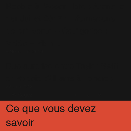
Robbie à l'Accor Hotels Arena le
1er Juillet 2017 : Informations
de pré-vente + Catégories +
Vidéo + Plan...
8 Novembre 2016
Duo surprise entre Taylor Swift
et Robbie Williams à Londres
24 Juin 2018
Partagez
Facebook
X
Pinterest
Ce que vous devez
savoir