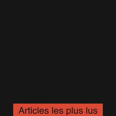
The Christmas Present
(35)
The Heavy Entertainment
Show
(70)
Under The Radar Vol. 2
(19)
Under The Radar Vol. 3
(11)
Videos Blog
(352)
WW
(1)
XXV
(31)
XXV Tour
(16)
Articles les plus lus