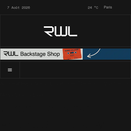
7 Août 2026
24
°C
Paris
RWL
Accueil
News
Videos Blog
Under The Radar Volume 3 - 
News
Videos Blog
Under The Radar
Volume 3 - Track By