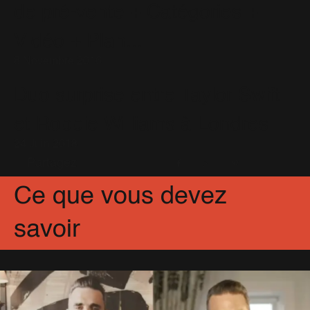
de pré-vente + Catégories +
Vidéo + Plan...
8 Novembre 2016
Duo surprise entre Taylor Swift
et Robbie Williams à Londres
24 Juin 2018
Partagez
Facebook
X
Pinterest
Ce que vous devez
savoir