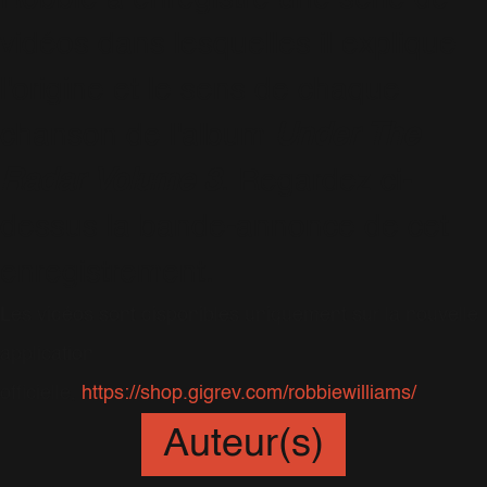
vidéos dans lesquelles il explique
l'origine et le sens de chaque
chanson de l'album
Under The
Radar Volume 3
. Regardez ci-
dessus la bande-annonce de cet
enregistrement.
Les vidéos sont disponibles uniquement sur la nouvelle
application
officielle,
https://shop.gigrev.com/robbiewilliams/
Auteur(s)