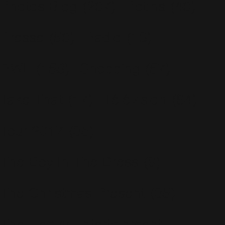
Photos Blog
(207)
Potins
(40)
Presse
(50)
Radio
(13)
RWL
(158)
Shopping
(57)
Take That
(17)
Télévision
(64)
Tour 2017
(35)
The Boy In The Dress
(9)
The Christmas Present
(35)