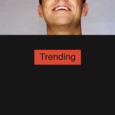
Blue World : les paroles
21 Juin 2020
Trending
Vloggie Williams - Episode 12 :
les tatouages
3 Octobre 2017
Love My Life : Vidéo Remix
(Edit)