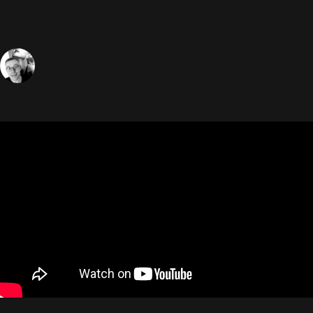
Track
2 Juin 2019
Videos Blog
3205 Vues
Sébastien
Robbie a enregistré une série de