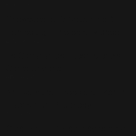
4 Janvier 2017
Showcase du 3 Novembre à
Hambourg : Photos et Vidéos
27 Novembre 2016
Le Carnaval de Lucerne choisit..
Come Undone
6 Février 2016
Anniversaire : Robbie au Zénith
- Bohemian Rhapsody
1 Avril 2016
Café Royal : Vidéo inédite pour