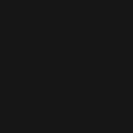
Art
(12)
Artistes
(56)
Awards
(20)
Better Man
(64)
Britpop
(35)
Britpop Tour
(16)
Caritatif
(24)
Instweet
(6)
Jour de Shooting
(6)
Live
(80)
Live In Las Vegas
(10)
Lufthaus
(26)
Marc O'Polo
(4)
Party Like A Russian
(10)