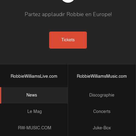
Partez applaudir Robbie en Europe!
Tickets
RobbieWilliamsLive.com
RobbieWilliamsMusic.com
News
Discographie
Le Mag
Concerts
RW-MUSIC.COM
Juke-Box