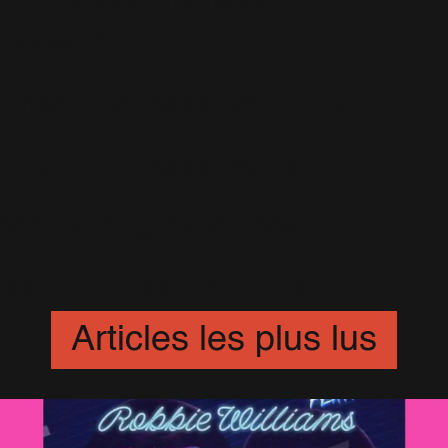
The Heavy Entertainment
Show
(70)
Under The Radar Vol. 2
(19)
Under The Radar Vol. 3
(11)
Videos Blog
(352)
WW
(1)
XXV
(31)
XXV Tour
(16)
Articles les plus lus