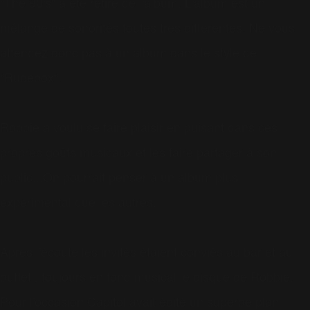
"The 90's" a été retiré de l'album. L'album est un
mélange de sonorités toutes très diffèrentes. Ne vous
attendez donc pas à un album dans le style de
"Rudebox".
Robbie a voulu se faire plaisir en puisant dans ces
propres goûts musicaux et les faire partager à son
public...On pourrait penser à un album plus
expérimental que les autres.
Après l'écoute les invités étaient conviés au bar et au
buffet , toujours en fond musical le disque de Robbie.
Pour l'occasion Capitol avait édité un superbe plan