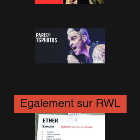
DVD : Oui ou Non?
11 Avril 2015
Paris !! 76 Photos
exceptionnelles!
5 Avril 2015
Egalement sur RWL