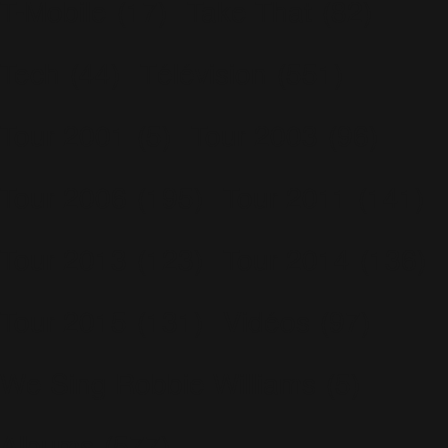
T-Mobile
(17)
Take That
(82)
Tech
(44)
Télévision
(551)
Tour 2001
(5)
Tour 2003
(96)
Tour 2006
(195)
Tour 2011
(141)
Tour 2013
(123)
Tour 2014
(136)
Tour 2015
(131)
Vidéos
(97)
We Sing Robbie Williams
(5)