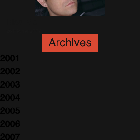
Kiss Me
26 Février 2009
Archives
2001
2002
2003
2004
2005
2006
2007