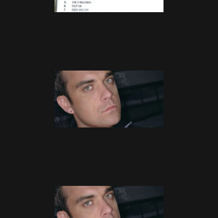
Et si Rudebox s'était appelé
Ether?
24 Mai 2015
Close My Eyes en CD Single et
Maxi-Single
14 Mars 2009