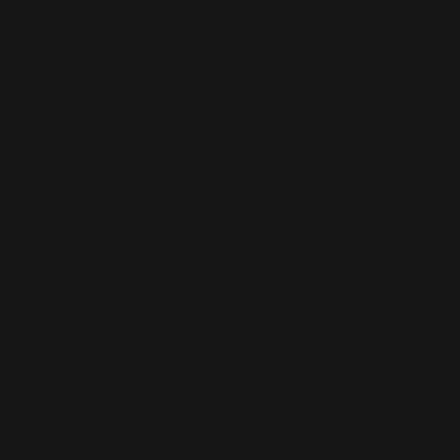
Musique
(110)
Ouch!
(43)
Photos
(297)
Planning
(32)
Potins
(227)
Presse
(272)
Promo
(26)
Radio
(220)
Rumeurs
(12)
RWL
(477)
Shopping
(207)
Site Officiel
(75)
Soccer Aid
(76)
Sport
(40)