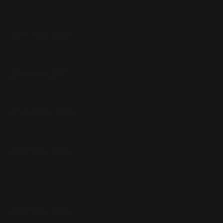
"The 90's"
12 Octobre 2006
Le saviez-vous ?
28 Janvier 2007
L'album est très apprécié
2 Novembre 2006
Critique positive sur Rudebox
25 Octobre 2006
Robbie Williams : Madonna
avec des poils !
24 Octobre 2006