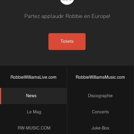
Partez applaudir Robbie en Europe!
Tickets
RobbieWilliamsLive.com
RobbieWilliamsMusic.com
News
Discographie
Le Mag
Concerts
RW-MUSIC.COM
Juke-Box