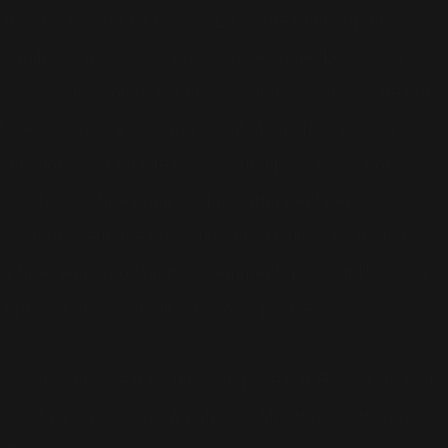
arrondissement de Paris... La soirée était organisée par
Capitol, la maison de disque de Robbie. Le bar qui
organisait la soirée est un endroit très branché, très "in".
Une salle genre "cinéma" avait été installé pour la
diffusion de la totalité de l'album. Nous avons donc pu
écouter des titres que les fans attendent depuis
plusieurs semaines maintenant : 16 titres en tout, avec
le titre "Rudebox" bien evidemment,"Lovelight" dont on
a pu voir sur écran géant le clip, Louise...
"Summertime" est un titre composé par Robbie au tout
début de sa carrière. A noter : le titre très controversé