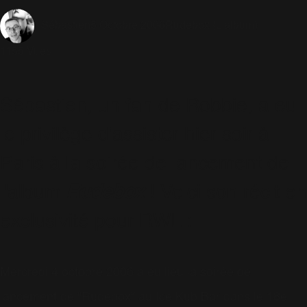
5 Octobre 2006
Rudebox (L'album)
Sébastien
1155 Vues
Sébastien, un fan de Robbie, a eu
le privilège d'assister hier soir à
Paris à la soirée de lancement de
l'album
Rudebox
! Voici son récit en
exclusivité pour RWL :
Mercredi 4 octobre 2006 a eu lieu la soirée de
lancement de "Rudebox" au Ice Kub Bar dans le 18e