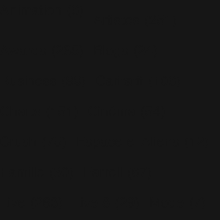
Animation
(6)
Artistes
(251)
Awards
(265)
Blogs
(24)
Business
(89)
Caritatif
(106)
Charts
(151)
Cinéma
(54)
Crush
(75)
Espace et Aliens
(12)
Famille
(30)
Farrell
(67)
Live
(263)
Live 8
(29)
Mode
(7)