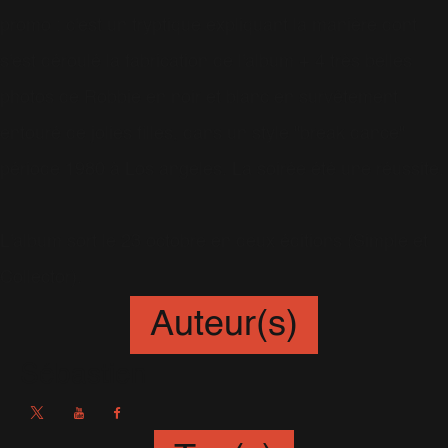
promo : c'est un tryptique expliquant la manière dont
s'est déroulé la fabrication de l'album + 4 très belles
photos de Robbie en noir et blanc en survêtement
entouré de jolies filles, dans un style "break dance"
période 1980 à Los angeles. La soirée été une réussite.
L'album sort le 23 octobre en deux éditions (Simple et
Collector).
Auteur(s)
Sébastien