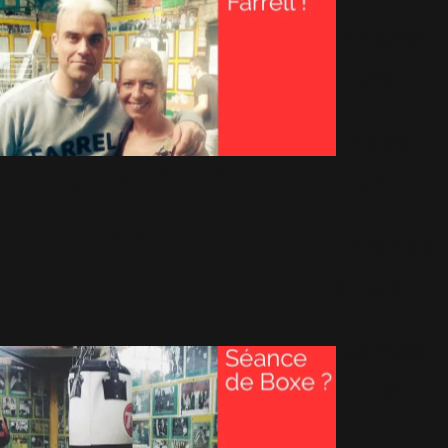
Awards
(265)
Blogs
Séance de Boxe :
(24)
C'est pour
Busines
FARRELL!
s
(89)
25 Juin 2015
1223 Vues
Caritatif
(106)