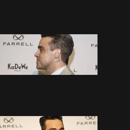
Farrell : Vidéo
(97)
promo
We Sing
4 Mars 2013
4310 Vues
Robbie
Williams
(5)
Albums
Farrell : Photos et
(577)
Vidéo
Escapology
(77)
27 Février 2013
4259 Vues
Greatest
Hits
(29)
I've Been
Expecting
You
(3)