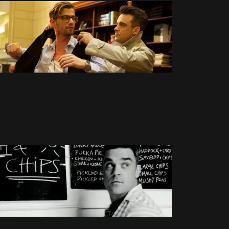
2013
(123)
Tour
Farrell : Vidéo de
2014
Berlin
(136)
9 Mars 2013
4008 Vues
Tour
2015
(131)
Vidéos