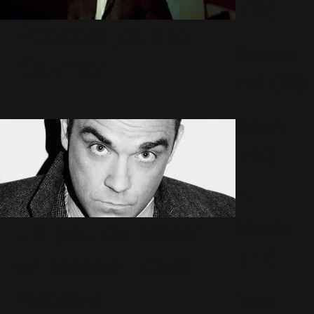
(75)
Robbbie joue le
Soccer
'Guv'nor
Aid
(76)
11 Septembre 2013
1728 Vues
Sport
(40)
T-
Mobile
Un peu de class'
(17)
en classe : c'est
Robbie!
Take