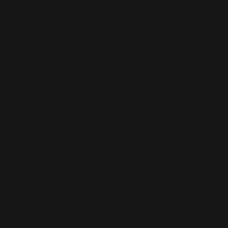
(29)
Shine My
Shoes
(9)
Sin Sin
Sin
(19)
Somethin'
Stupid
(13)
Something
Beautiful
(20)
The
Days
(14)
The
Flood
(31)
Tripping
(27)
We Are The
Champions
(7)
When We
Were
Young
(6)
You Know
Me
(11)
Blu-ray /