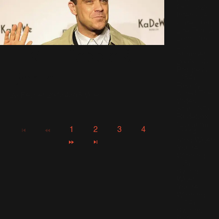
In &
Out
(32)
Intensive
Care
(69)
Life Thru A
Lens
(0)
Live
[LIVE] Robbie à
Summer
2003
(4)
Progress
Berlin
(54)
Reality
Killed The
26 Février 2013
4305 Vues
Video
Star
(37)
Rudebox
(L'album)
1
2
3
4
(114)
Sing When
You're
Winning
(5)
Swing
When
You're
Winning
(14)
Swings