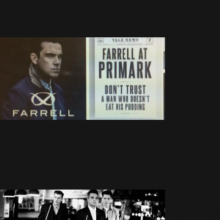
bas!
Mode
16 Novembre 2014
1389 Vues
(7)
Musique
(110)
Ouch!
Farrell : Retour
(43)
aujourd'hui!
Photos
16 Novembre 2014
1466 Vues
(297)
Planning