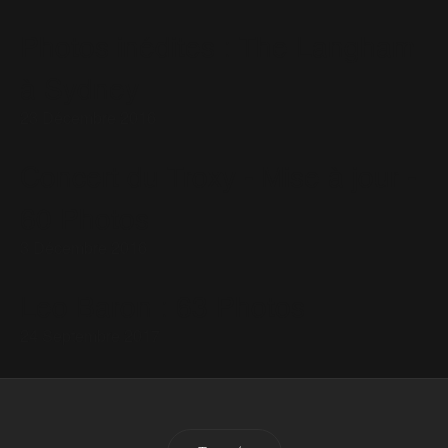
Photos inédites : The Langham
à Sydney
23 Décembre 2016
Concert du Troxy - Mise à jour -
60 Photos
3 Décembre 2016
Leo Baron : 63 Photos
24 Septembre 2017