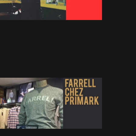
Charts
(151)
Mystérieuse
Cinéma
séance de Boxe
(54)
pour Robbie!
Crush
25 Juin 2015
1139 Vues
(75)
Espace
et
Aliens
(12)