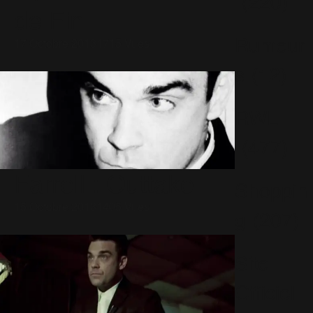
(220)
de Fin
Rumeur
17 Octobre 2013
1715 Vues
s
(12)
RWL
(477)
Farrell : Outtake
Shoppin
15 Octobre 2013
1405 Vues
g
(207)
Site
Officiel