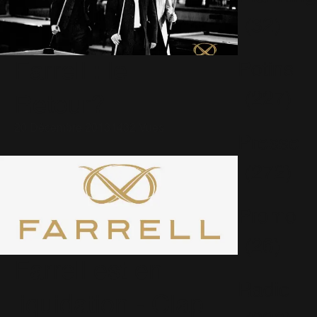
(32)
Farrell : le
Potins
(227)
Retour?
20 Décembre 2013
1432 Vues
Presse
(272)
Promo
(26)
Farrell est en
Radio
liquidation - Clap