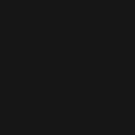
Both
Ways
(34)
Take The
Crown
(59)
The Ego
Has
Landed
(4)
The Heavy
Entertainme
nt
Show
(11)
UTR - Vol.
1
(31)
Singles
(623)
3 Lions
(4)
Advertising
Space
(15)
Be A
Boy
(6)
Bodies
(26)
Bongo
Bong
(10)