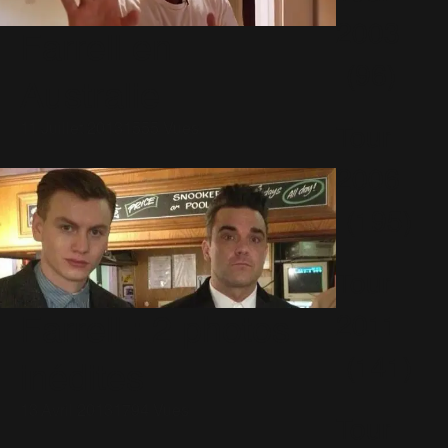
2003
Farrell en
(96)
Australie
11 Juillet 2013
1555 Vues
Tour
2006
(195)
Tour
2011
Farrell : 2 photos
(141)
inédites
13 Avril 2013
1794 Vues
Tour