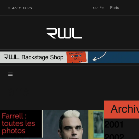
9 Août 2026
22
°C
Paris
RWL
Farrell
Archi
2001
2002