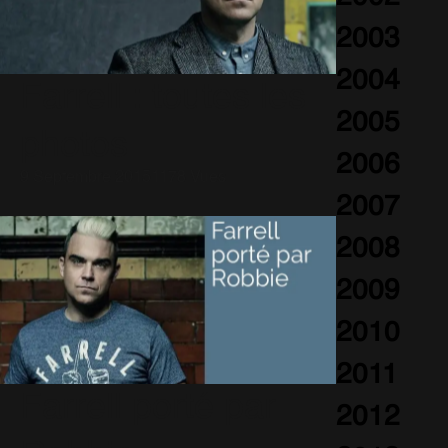
2003
2004
Farrell : toutes les
2005
photos
2006
9 Septembre 2015
1178 Vues
2007
2008
2009
2010
2011
Farrell porté par
2012