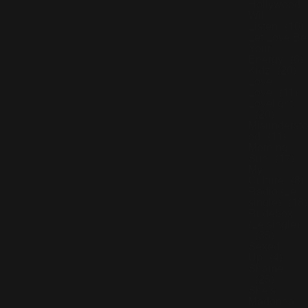
Hollywood
Will
Listen
(10)
Let Love Be
Your
Energy
(6)
Kidz
(20)
Love
Love
(11)
Lovelight
(20)
Misundersto
od
(11)
Morning
Sun
(17)
My
Culture
(8)
Radio (Le
single)
(18)
Rudebox
(Le single)
(35)
Sexed
Up
(4)
Shame
(25)
She's
Madonna