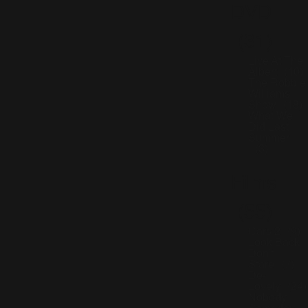
DVD
(31)
Live At The
Albert
(10)
The Robbie
Williams
Show
(18)
What We
Did Last
Summer
(3)
Films
(55)
Cars 2
(9)
Look Back
Don't
Stare
(7)
De-
Lovely
(24)
Nobody