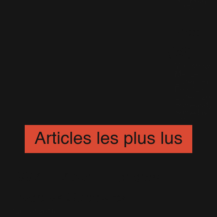
Someday
(15)
Livres
(38)
You Know
Me (Le
Livre)
(8)
Feel (Le
Livre)
(20)
Somebody
Someday
(10)
Articles les plus lus
1997 - 17 Avril - Londres -
Fryderyk Gabowicz
7 Juillet 2016