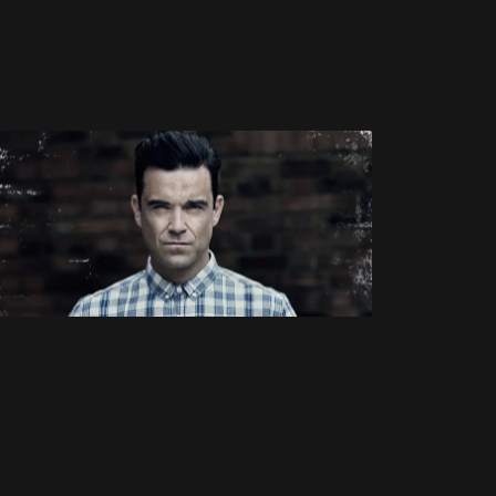
Farrell chez
Primark
Famille
22 Novembre 2014
1633 Vues
(30)
Farrell
(67)
Live
Farrell revient
(263)
avec une nouvelle
Live
collection à prix
8
(29)