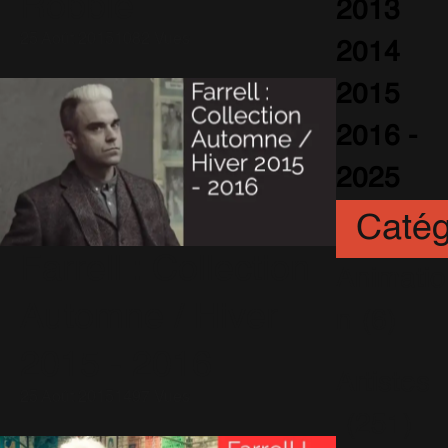
Robbie
2013
25 Août 2015
1082 Vues
2014
2015
2016 -
2025
Catég
Farrell : Collection
Animatio
Automne / Hiver
n
(6)
2015 - 2016
Artistes
25 Août 2015
1497 Vues
(251)