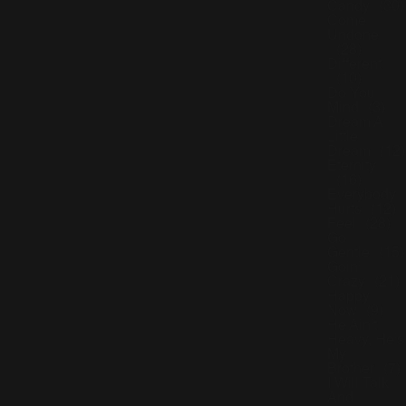
Candy
(30)
Come
Undone
(28)
Different
(10)
Do You
Mind
(3)
Dream A
Little
Dream
(12)
Eternity
(16)
Everybody
Hurts
(12)
Feel
(28)
Go
Gentle
(15)
Goin'
Crazy
(21)
Happy
Now
(9)
He Ain't
Heavy, He's
My
Brother
(7)
I Will Talk
And