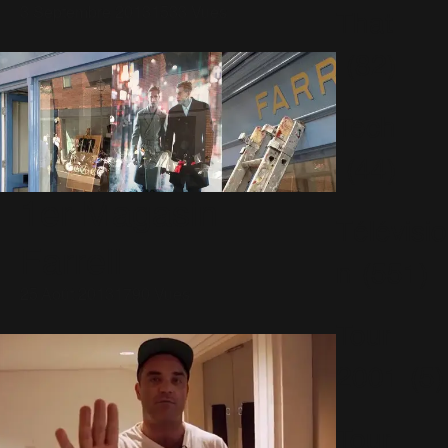
3 Septembre 2013
1533 Vues
That
(82)
Tech
(44)
1er Magasin
Télévisio
Farrell
n
(551)
25 Août 2013
1790 Vues
Tour
2001
(5)
Tour