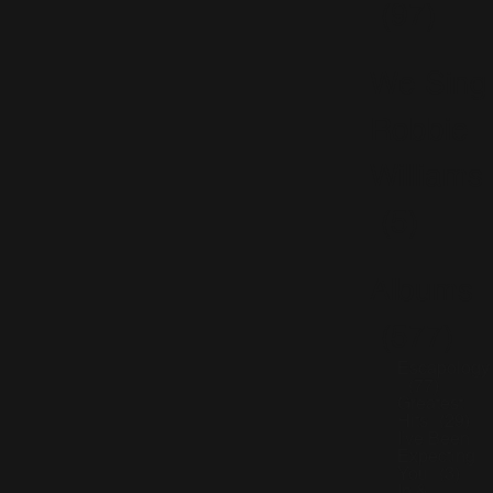
(97)
We Sing
Robbie
Williams
(5)
Albums
(577)
Escapology
(77)
Greatest
Hits
(29)
I've Been
Expecting
You
(3)