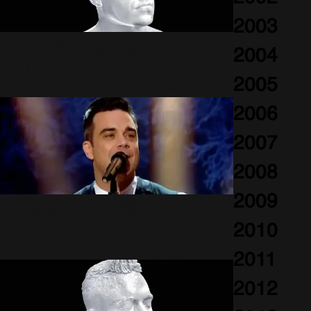
2003
EP 6 Titres
2004
19 Mars 2013
1882 Vues
2005
2006
2007
2008
2009
Different @ TOTP
2010
2 Janvier 2013
1635 Vues
2011
2012