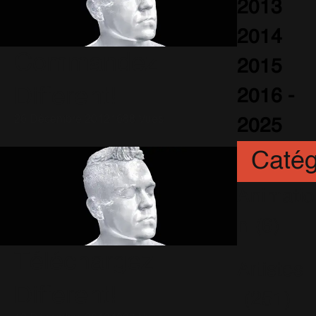
2013
2014
Commandez
2015
Different!
2016 -
26 Décembre 2012
1688 Vues
2025
Catég
Animatio
n
(6)
Téléchargez
Artistes
Different!
(251)