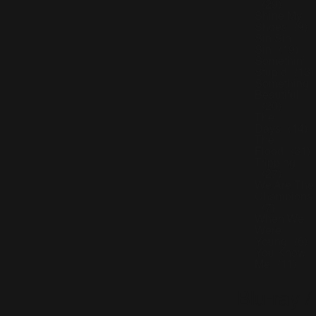
(29)
Shine My
Shoes
(9)
Sin Sin
Sin
(19)
Somethin'
Stupid
(13)
Something
Beautiful
(20)
The
Days
(14)
The
Flood
(31)
Tripping
(27)
We Are The
Champions
(7)
When We
Were
Young
(6)
You Know
Me
(11)
Blu-ray /