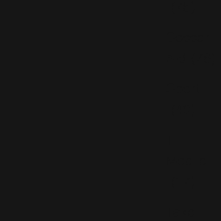
(75)
Soccer
Aid
(76)
Sport
(40)
T-
Mobile
(17)
Take