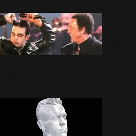
18 Décembre 2012
4027 Vues
Awards
(265)
Blogs
(24)
Nouveau duo
Busines
avec Tom Jones?
s
(89)
12 Décembre 2012
2874 Vues
Caritatif
(106)