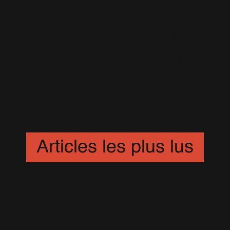
Someday
(15)
Livres
(38)
You Know
Me (Le
Livre)
(8)
Feel (Le
Livre)
(20)
Somebody
Someday
(10)
Articles les plus lus
1997 - 17 Avril - Londres -
Fryderyk Gabowicz
7 Juillet 2016