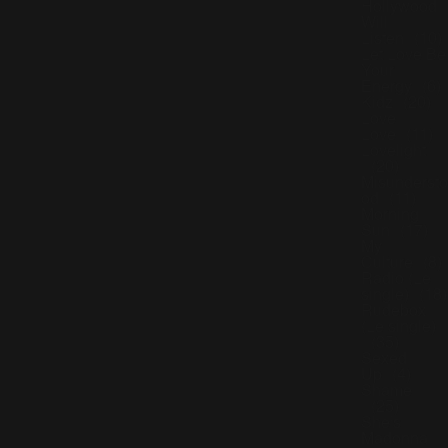
Hollywood
Will
Listen
(10)
Let Love Be
Your
Energy
(6)
Kidz
(20)
Love
Love
(11)
Lovelight
(20)
Misundersto
od
(11)
Morning
Sun
(17)
My
Culture
(8)
Radio (Le
single)
(18)
Rudebox
(Le single)
(35)
Sexed
Up
(4)
Shame
(25)
She's
Madonna