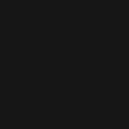
In &
Out
(32)
Intensive
Care
(69)
Life Thru A
Lens
(0)
Live
Summer
2003
(4)
Progress
(54)
Reality
Killed The
Video
Star
(37)
Rudebox
(L'album)
(114)
Sing When
You're
Winning
(5)
Swing
When
You're
Winning
(14)
Swings