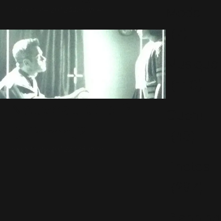
Mode
31 Octobre 2012
4436 Vues
(7)
Musique
(110)
Nouveau Clip ?
Ouch!
Different?
(43)
30 Octobre 2012
2728 Vues
Photos
(297)
Planning