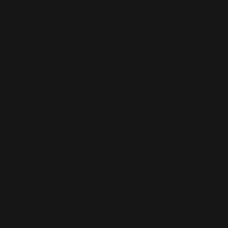
(220)
Rumeur
s
(12)
RWL
(477)
Shoppin
g
(207)
Site
Officiel