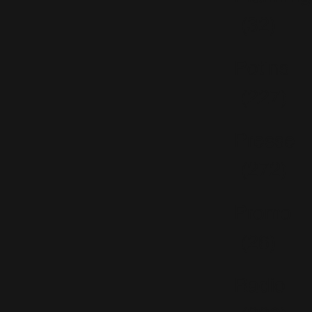
(32)
Potins
(227)
Presse
(272)
Promo
(26)
Radio