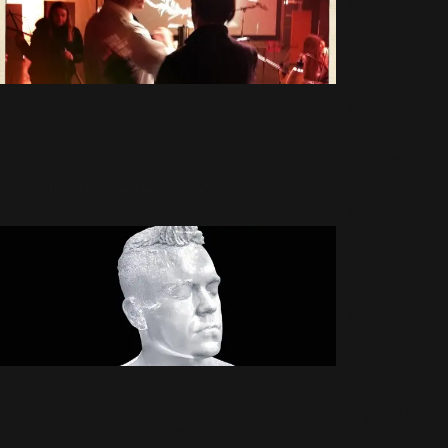
Famille
(30)
Diffusion du clip
Dimanche Soir
Farrell
16 Novembre 2012
1753 Vues
(67)
Live
(263)
Live
Officiel : Different,
8
(29)
2ème single