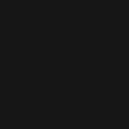
Both
Ways
(34)
Take The
Crown
(59)
The Ego
Has
Landed
(4)
The Heavy
Entertainme
nt
Show
(11)
UTR - Vol.
1
(31)
Singles
(623)
3 Lions
(4)
Advertising
Space
(15)
Be A
Boy
(6)
Bodies
(26)
Bongo
Bong
(10)