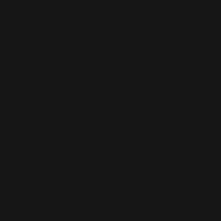
DVD
(31)
Live At The
Albert
(10)
The Robbie
Williams
Show
(18)
What We
Did Last
Summer
(3)
Films
(55)
Cars 2
(9)
Look Back
Don't
Stare
(7)
De-
Lovely
(24)
Nobody