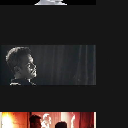
Charts
Different : Les B-
(151)
Sides!
Cinéma
3 Décembre 2012
1948 Vues
(54)
Crush
(75)
Different : le clip!
Espace
19 Novembre 2012
2087 Vues
et
Aliens
(12)