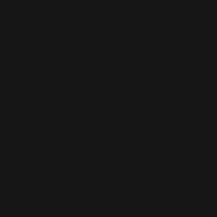
Candy
(30)
Come
Undone
(28)
Different
(10)
Do You
Mind
(3)
Dream A
Little
Dream
(12)
Eternity
(16)
Everybody
Hurts
(12)
Feel
(28)
Go
Gentle
(15)
Goin'
Crazy
(21)
Happy
Now
(9)
He Ain't
Heavy, He's
My
Brother
(7)
I Will Talk
And