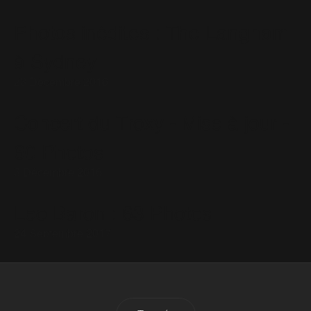
Photos inédites : The Langham
à Sydney
23 Décembre 2016
Concert du Troxy - Mise à jour -
60 Photos
3 Décembre 2016
Leo Baron : 63 Photos
24 Septembre 2017