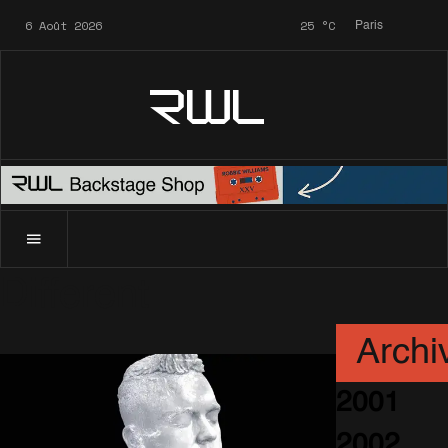
6 Août 2026
25
°C
Paris
RWL
Different
Archi
2001
2002