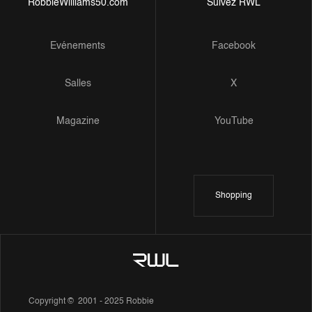
RobbieWilliams50.com
Suivez RWL
Evénements
Facebook
Salles
X
Magazine
YouTube
Shopping
Copyright © 2001 - 2025 Robbie