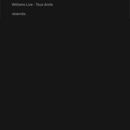
Williams Live - Tous droits
réservés.