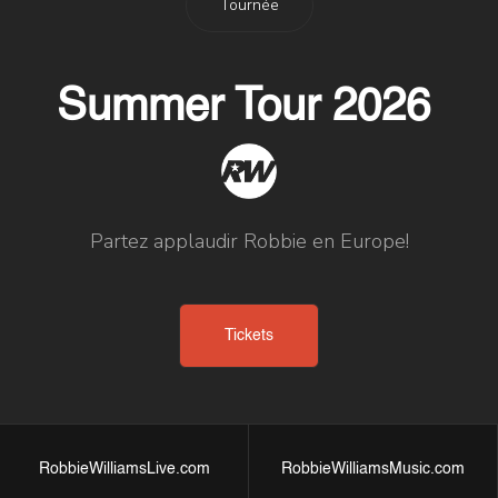
Tournée
Summer Tour 2026
Partez applaudir Robbie en Europe!
Tickets
RobbieWilliamsLive.com
RobbieWilliamsMusic.com