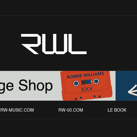
RWL
RW-MUSIC.COM
RW-50.COM
LE BOOK
rrell
chives
Farrell