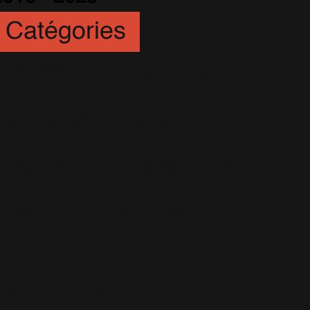
Catégories
Animation
(6)
Artistes
(251)
Awards
(265)
Blogs
(24)
Business
(89)
Caritatif
(106)
Charts
(151)
Cinéma
(54)
Crush
(75)
Espace et Aliens
(12)