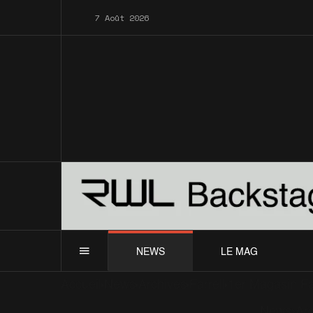
7 Août 2026
NEWS
LE MAG
Accueil
News
Archives
Farrell
1er Magasin Fa
News
Ar