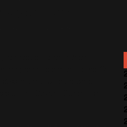
Magasin Farrell
25 Août 2013
Farrell
1787 Vues
bastien
 la maque Farrell n'était
ds magasins tels que House Of
a désormais avoir sa propre
ic quartier Covent Garden de
n anniversaire !!) au 18 Earlham Street. Voici les