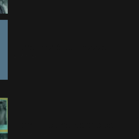
Farrell porté par Robbie
25 Août 2015
Farrell : toutes les photos
9 Septembre 2015