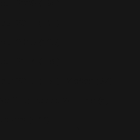
Tour 2006
(195)
Tour 2011
(141)
Tour 2013
(123)
Tour 2014
(136)
Tour 2015
(131)
Vidéos
(97)
We Sing Robbie Williams
(5)
Albums
(577)
Escapology
(77)
Greatest Hits
(29)