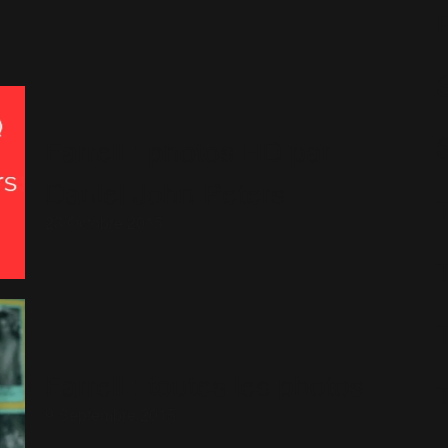
S
Farrell : photos HD par
Daniel John Peters
23 Octobre 2015
Farrell : toutes les photos
9 Septembre 2015