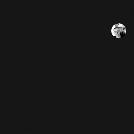
1er 
Sé
Alors que jusqu'à maintenant,
présente que dans les gran
Fraser ou Selfridges, elle v
boutique, au sein du très ch
Londres!
Le magasin ouvrira le 31 Août (tiens, c'est mo