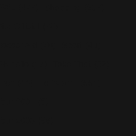
RWL
(477)
Shopping
(207)
ite Officiel
(75)
Soccer Aid
(76)
Sport
(40)
T-Mobile
(17)
Take That
(82)
Tech
(44)
Télévision
(551)
Tour 2001
(5)
Tour 2003
(96)