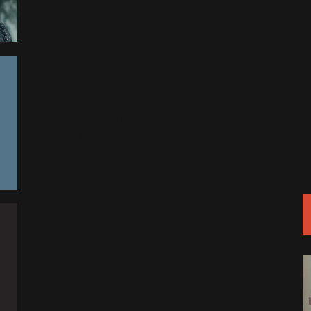
Farrell porté par Robbie
25 Août 2015
Farrell : Collection
Automne / Hiver 2015 -
2016