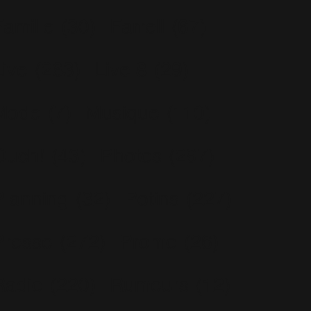
Famille
(30)
Farrell
(67)
Live
(263)
Live 8
(29)
Mode
(7)
Musique
(110)
Ouch!
(43)
Photos
(297)
Planning
(32)
Potins
(227)
Presse
(272)
Promo
(26)
Radio
(220)
Rumeurs
(12)