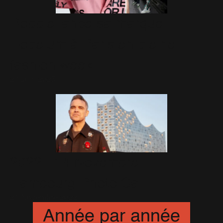
Robbie lance sa marque
Hopeium à Paris en pleine
fashion week
27 Juin 2025
2022 - 14 Novembre -
Hambourg Photo Call
21 Novembre 2022
Année par année