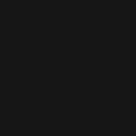
The Boy In The Dress
(9)
The Christmas Present
(35)
The Heavy Entertainment
Show
(70)
Under The Radar Vol. 2
(19)
Under The Radar Vol. 3
(11)
Videos Blog
(352)
WW
(1)
XXV
(31)
XXV Tour
(16)