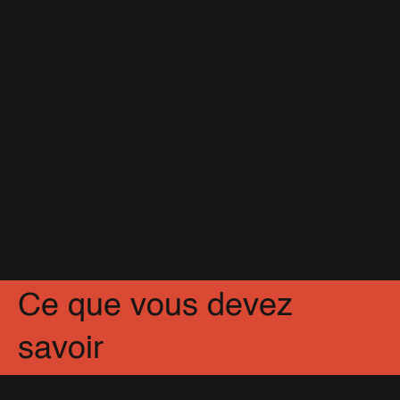
7 Juillet 2016
Photos inédites : The Langham
à Sydney
23 Décembre 2016
Concert du Troxy - Mise à jour -
60 Photos
3 Décembre 2016
Partagez
Facebook
X
Pinterest
Ce que vous devez
savoir