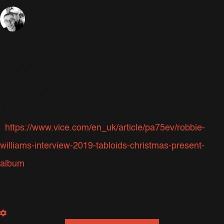
15 Novembre 2019
Photos Blog
3553 Vues
Sébastien
Robbie a donné une interview pour
Vice.com.
L'interview est à lire ici
:
https://www.vice.com/en_uk/article/pa75ev/robbie-
williams-interview-2019-tabloids-christmas-present-
album
Retrouvez ci-dessous les photos HD prises par Leo
Baron :