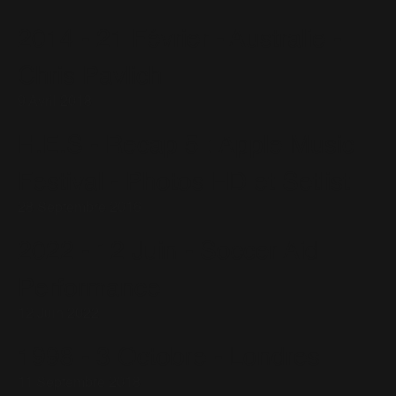
2014 - 21 Février - Australie -
Chris Pavlich
9 Avril 2018
H.E.S - Recap 5 : Apple Music
Festival - Photos HD et Setlist
28 Septembre 2016
2022 - 12 Juin - Soccer Aid
Performance
12 Juin 2022
1998 - 3 Octobre - Londres
11 Septembre 2018