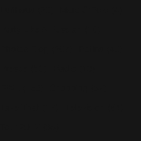
Lufthaus
(26)
Marc O'Polo
(4)
Party Like A Russian
(10)
Photos Blog
(207)
Potins
(40)
Presse
(50)
Radio
(13)
RWL
(158)
Shopping
(57)
Take That
(17)
Télévision
(64)
Tour 2017
(35)