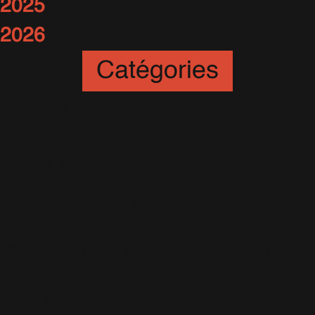
2025
2026
Catégories
Art
(12)
Artistes
(56)
Awards
(20)
Better Man
(64)
Britpop
(35)
Britpop Tour
(16)
Caritatif
(24)
Instweet
(6)
Jour de Shooting
(6)
Live
(80)
Live In Las Vegas
(10)