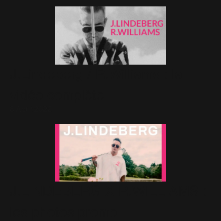
J.Lindeberg / R.Williams : la
vidéo complète
8 Août 2022
J.LINDEBERG X R.WILLIAMS :
les photos promo