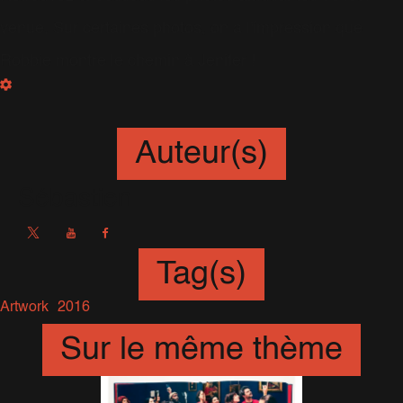
venue. Sur certaines photos, on a l'impression que
Robbie montre le chemin à Jenifer !
Auteur(s)
Sébastien
Tag(s)
Artwork
2016
Sur le même thème