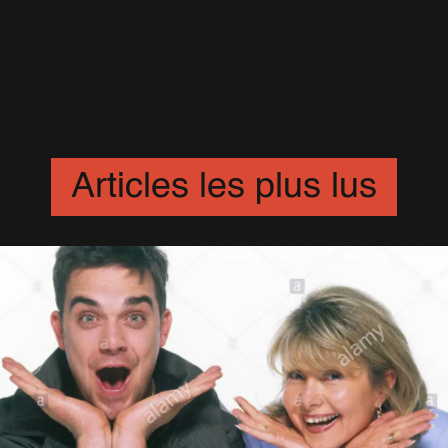
Under The Radar Vol. 3
(11)
Videos Blog
(352)
WW
(1)
XXV
(31)
XXV Tour
(16)
Articles les plus lus