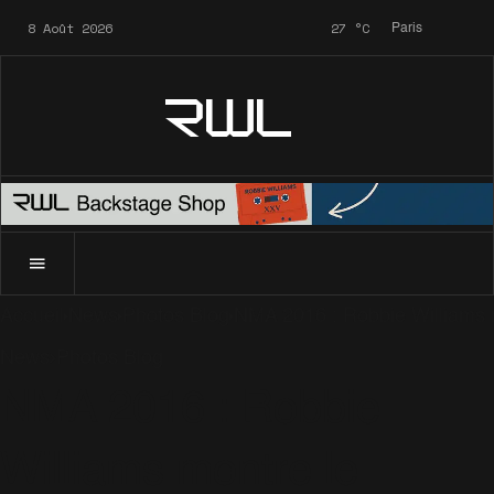
8 Août 2026
27
°C
Paris
RWL
Accueil
News
Photos Blog
NMA 2016 : Robbie Williams m
News
Photos Blog
NMA 2016 : Robbie
Williams montre le