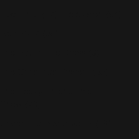
Take That
(17)
Télévision
(64)
Tour 2017
(35)
The Boy In The Dress
(9)
The Christmas Present
(35)
The Heavy Entertainment
Show
(70)
Under The Radar Vol. 2
(19)