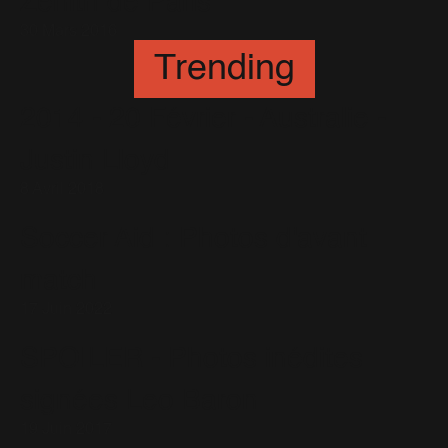
Zénith de Paris
30 Mars 2016
Trending
2014 - 20 Février - Australie -
Justin Lloyd
8 Avril 2018
Soccer Aid : Photos d'avant
match
17 Juin 2022
SPOILER - Photos inédites
signées Leo Baron
19 Juin 2017