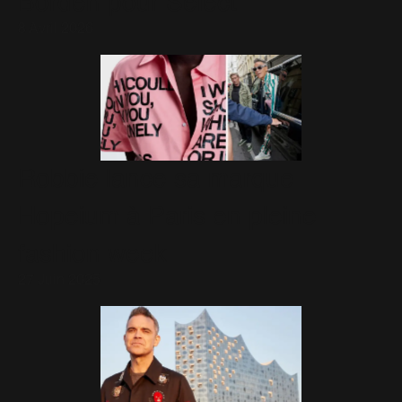
Borden pour Select
8 Avril 2026
Robbie lance sa marque
Hopeium à Paris en pleine
fashion week
27 Juin 2025