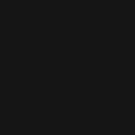
Instweet
(6)
Jour de Shooting
(6)
Live
(80)
Live In Las Vegas
(10)
Lufthaus
(26)
Marc O'Polo
(4)
Party Like A Russian
(10)
Photos Blog
(207)
Potins
(40)
Presse
(50)
Radio
(13)
RWL
(158)
Shopping
(57)