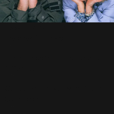
1997 - 17 Avril - Londres -
Fryderyk Gabowicz
7 Juillet 2016
Photos inédites : The Langham
à Sydney
23 Décembre 2016
Concert du Troxy - Mise à jour -
60 Photos
3 Décembre 2016
Partagez
Facebook
X
Pinterest