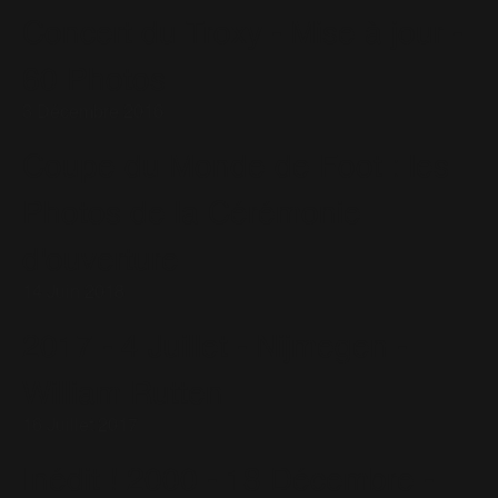
Concert du Troxy - Mise à jour -
60 Photos
3 Décembre 2016
Coupe du Monde de Foot : les
Photos de la Cérémonie
d'ouverture
14 Juin 2018
2017 - 4 Juillet - Nijmegen -
William Rutten
16 Juillet 2017
Inédit ! 2000 - 18 Décembre -