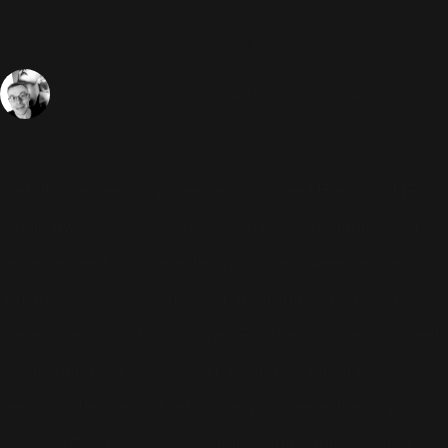
chemin à Jenifer
13 Novembre 2016
Photos Blog
28575 Vues
Sébastien
C'était l'une des surprises de la soirée ! Hier, aux NRJ
Music Awards, Robbie est arrivé en compagnie de la
belle Jenifer ! Couple le temps d'une soirée, les deux
artistes furent les premiers à apparaître au début de la
cérémonie sur le tapis rouge (Robbie a d'ailleurs ouvert
officiellement la cérémonie), et un peu plus tard, les
deux artistes se sont retrouvés pour remettre un prix.
Retrouvez ci-dessous les photos amusantes de leur