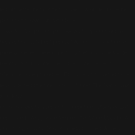
je dois serrer des coudes, ou bien sinon, je risque de
pleurer et d'avoir l'air pathétique."
Il ajoute : "De plus en plus souvent, il y a des gens qui
tiennent des affichent pendant Angels, au sujet de leur
mère ou de leur père qui est mort, et à chaque fois je
me dis : "Oh mon dieu, je vais encore pleurer."
"Cela me pose problème : Et puis les fans veulent que
je chante des titres des albums Under The Radar, alors
je le ferai".
On se souvient également du début de la tournée 2017,
démarrée juste après le terrible attentat de Manchester,
qui a fait 23 morts. Durant la peformance d'Angels,