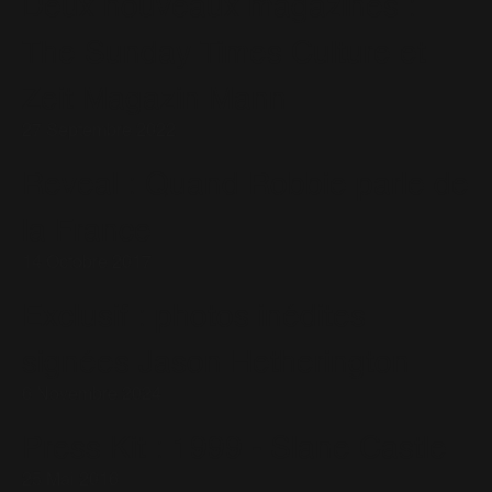
Deux nouveaux magazines :
The Sunday Times Culture et
Zeit Magazin Mann
27 Septembre 2022
Reveal : Quand Robbie parle de
la France
14 Octobre 2017
Exclusif : photos inédites
signées Jason Hetherington
6 Novembre 2024
Press Kit : 1999 - Slane Castle
25 Mai 2016