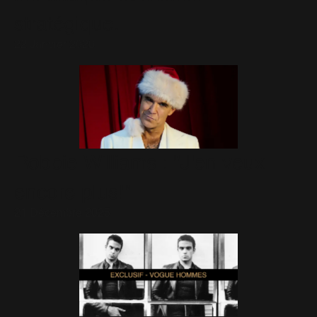
stratégique.
22 Janvier 2026
Robbie Williams : "J'en veux
encore plus!"
21 Décembre 2025