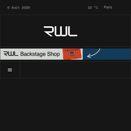
6 Août 2026
22
°C
Paris
RWL
Accueil
News
Presse
Robbie Williams : "Je ne veux plus
News
Presse
Robbie Williams : "Je ne
veux plus chanter