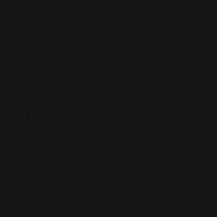
Instweet
(6)
Jour de Shooting
(6)
Live
(80)
Live In Las Vegas
(10)
Lufthaus
(26)
Marc O'Polo
(4)
Party Like A Russian
(10)
Photos Blog
(207)
Potins
(40)
Presse
(50)
Radio
(13)
RWL
(158)
Shopping
(57)