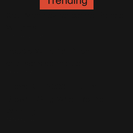
Trending
Xavi Martinez rencontre Robbie
Williams
28 Novembre 2016
Robbie Williams : "Les
chansons de ma vie"
19 Janvier 2017
Press Kit : 2000 - Hamish
Brown - Sing When You're
Winning
14 Août 2016