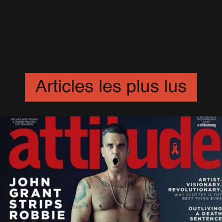
Under The Radar Vol. 3
(11)
Videos Blog
(352)
WW
(1)
XXV
(31)
XXV Tour
(16)
Articles les plus lus