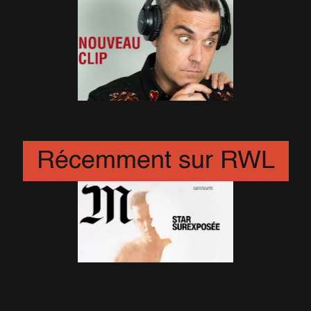
Nouveau Clip le 17 Janvier
23 Décembre 2018
Récemment sur RWL
Britpop : entre prestige
médiatique et silence