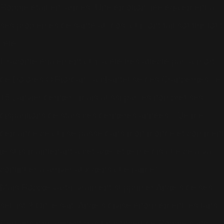
Robbie était en larmes. Une émotion liée également à
ses problèmes de santé au dos, qui l'ont fait souffrir tout
l'été.
Il raconte également qu'il a été très affecté par la mort
de
Dolores O'Riordan
, la chanteuse des Cranberries, le
15 Janvier dernier., mais aussi par les nombreuses
disparitions de stars ces dernières années : "Je me
demande ce qui se passe dans mon monde et comment
je suis maintenant à cet âge, et je me dis que cela va
continuer à arriver aux gens que j'aime".
Mais Robbie va-t-il vraiment supprimer Angels de ses
set list ? On le sait, Angels divise énormément les fans.