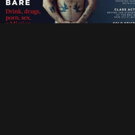
Robbie Williams pose nu pour le
magazine gay Attitude
4 Novembre 2016
Presse : Les unes du mois de
Novembre
20 Novembre 2016
Press Kit : 1998 - Hamish
Brown
11 Mai 2016
Partagez
Facebook
X
Pinterest