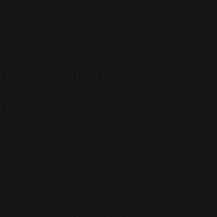
Take That
(17)
Télévision
(64)
Tour 2017
(35)
The Boy In The Dress
(9)
The Christmas Present
(35)
The Heavy Entertainment
Show
(70)
Under The Radar Vol. 2
(19)