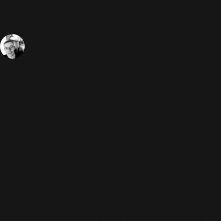
Angels"
1 Février 2018
Presse
5821 Vues
Sébastien
Vous le savez, Robbie a pour
habitude de chanter
Angels
à tous
ses concerts, depuis le début de sa
carrière solo. Mais aujourd'hui, le
chanteur envisage de ne plus
chanter ce titre en concert.
Il s'explique : "A chaque fois que je dois chanter Angels,