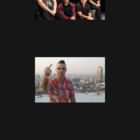
Take That : We've Come A Long
Way
29 Décembre 2018
I Just Want People To Like Me :
Vidéo et Paroles
29 Décembre 2018