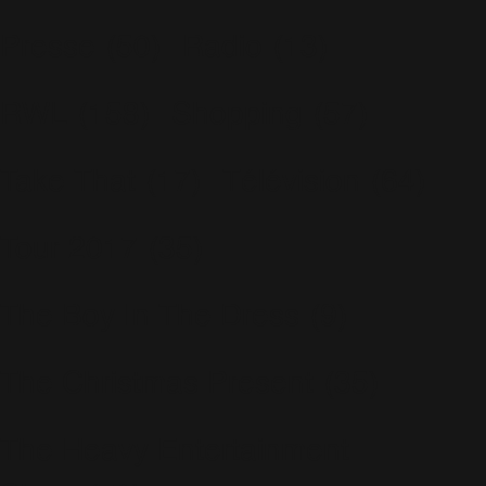
Presse
(50)
Radio
(13)
RWL
(158)
Shopping
(57)
Take That
(17)
Télévision
(64)
Tour 2017
(35)
The Boy In The Dress
(9)
The Christmas Present
(35)
The Heavy Entertainment