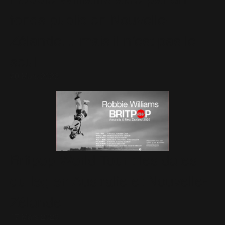
fonds public en Nouvelle-
Zélande… mais il n’est pas le
seul
20 Mars 2026
Britpop World Tour : les dates
du leg en Australie et Nouvelle-
Zélande
17 Mars 2026