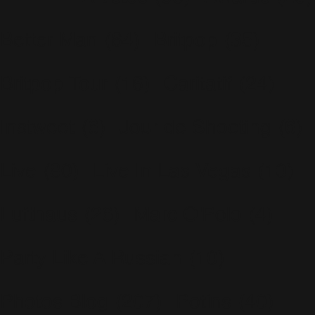
Better Man
(64)
Britpop
(35)
Britpop Tour
(16)
Caritatif
(24)
Instweet
(6)
Jour de Shooting
(6)
Live
(80)
Live In Las Vegas
(10)
Lufthaus
(26)
Marc O'Polo
(4)
Party Like A Russian
(10)
Photos Blog
(207)
Potins
(40)