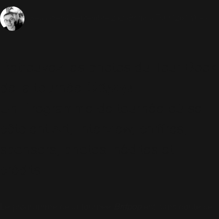
4 Septembre 2025
Britpop Tour
1261 Vues
Sébastien
Retrouvez les photos du Tour Book
de la tournée
Britpop
!
Un Programme de tournée où se
côtoient Art, Interview, chiffres,
sponsors, photos inédites et
crédits.
Le programme de la tournée
Britpop
est sans doute ce