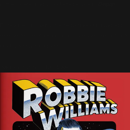
chiffres à retenir, et la pochette de l'album
Britpop
.
En résumé, un programme de tournée qui finalement
représente une vitrine de ce à quoi ressemble l'actualité
du chanteur actuellement.
Voici les photos du Tour Book :