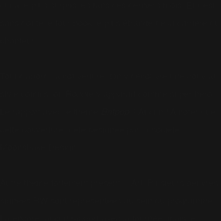
qui a le plus surpris les fans ces derniers mois. Et c'est
sans doute le tour book le plus étrange de la carrière du
chanteur.
Tout d'abord, la couverture. On y découvre une couv au
style comics, où Robbie y apparaît comme super héro.
Le rapport avec le thème
Britpop
? Aucun ! A noter que
cette couverture a été désignée par la société
Moonshake Design.
Autre thème fortement présent : l'Art. Plusieurs oeuvres
signées RW sont représentées au sein du programme.
Là encore, aucun rapport avec la tournée, mais le