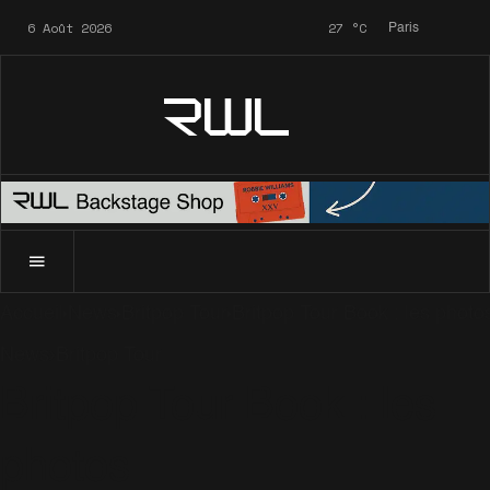
6 Août 2026
27
°C
Paris
RWL
Accueil
News
Britpop Tour
Britpop Tour Book : les photo
News
Britpop Tour
Britpop Tour Book : les
photos