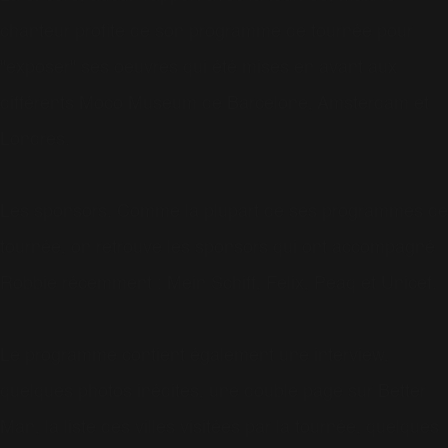
chanteur profite de son programme de tournée pour
"exposer" ses oeuvres qui été mises en avant aux
différents Moco Museum de Barcelone, Amsterdam et
Londres.
Les sponsors. Comme la plupart de ses programmes de
tournée, on retrouve les sponsors qui ont accompagné
Robbie récemment : Mein Schiff, Felix, Peaq et Unicef.
Le programme contient également une interview,
quelques photos inédites, une double page sur Better
Man, la liste des villes visitées par la tournée, quelques