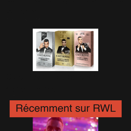
Williams
15 Octobre 2018
Cafe Royal : 3 paquets en
édition limitée!
21 Février 2018
Récemment sur RWL