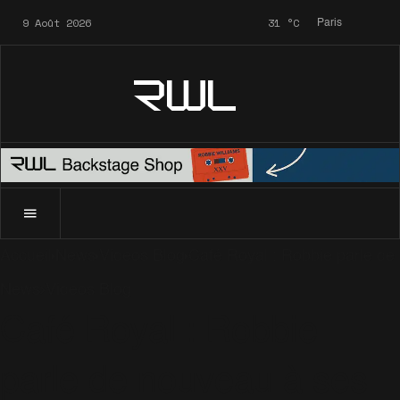
9 Août 2026
31
°C
Paris
RWL
Accueil
News
Videos Blog
News
Videos Blog
Café Royal : Robbie
parle de nouveau à ses