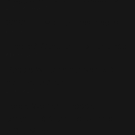
23 Novembre 2017
2020 - 11 Mai - 5 titres inédits
6 Juin 2020
E poi c'è Cattelan : Extrait vidéo
8 Février 2017
Robbie Williams sur Netflix à
partir du 3 Août!
25 Juillet 2016
Loose Women : Robbie
condamné à chanter un titre
d'Olly Murs!