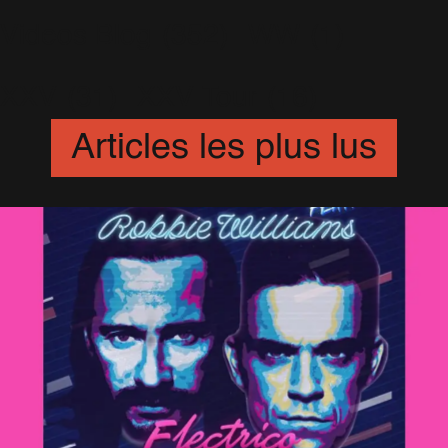
Videos Blog
(352)
WW
(1)
XXV
(31)
XXV Tour
(16)
Articles les plus lus