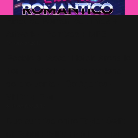
Electrico Romantico : Infos +
Artwork + Remixes + MP3
19 Janvier 2019
Robbie à l'Accor Hotels Arena le
1er Juillet 2017 : Informations
de pré-vente + Catégories +
Vidéo + Plan...
8 Novembre 2016
Duo surprise entre Taylor Swift
et Robbie Williams à Londres