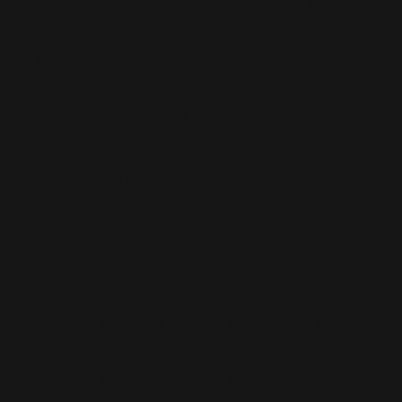
Take That
(17)
Télévision
(64)
Tour 2017
(35)
The Boy In The Dress
(9)
The Christmas Present
(35)
The Heavy Entertainment
Show
(70)
Under The Radar Vol. 2
(19)
Under The Radar Vol. 3
(11)