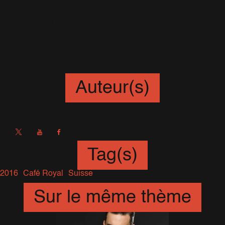
à ses fans suisses dans une
nouvelle vidéo pour Café Royal.
Regardez.
Auteur(s)
Sébastien
Tag(s)
2016
Café Royal
Suisse
Sur le même thème