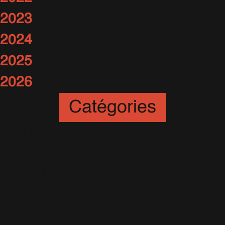
2023
2024
2025
2026
Catégories
Art
(12)
Artistes
(56)
Awards
(20)
Better Man
(64)
Britpop
(35)
Britpop Tour
(16)
Caritatif
(24)