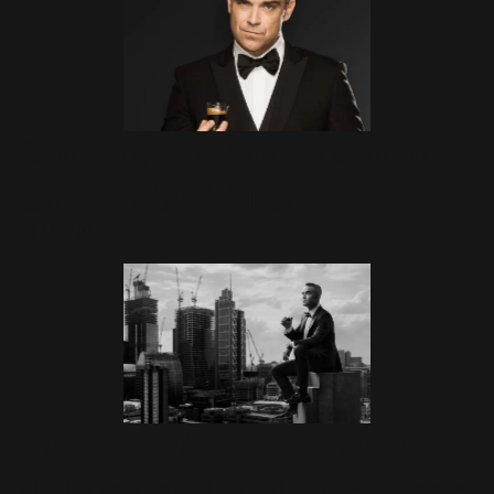
Café Royal met fin au contrat
avec Robbie Williams
9 Mai 2019
Publicité : Nouvelle campagne
de Pub Café Royal avec Robbie