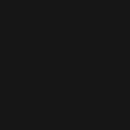
Instweet
(6)
Jour de Shooting
(6)
Live
(80)
Live In Las Vegas
(10)
Lufthaus
(26)
Marc O'Polo
(4)
Party Like A Russian
(10)
Photos Blog
(207)
Potins
(40)
Presse
(50)
Radio
(13)
RWL
(158)
Shopping
(57)