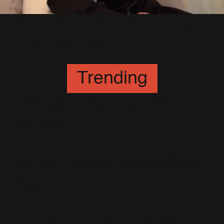
2017 - 7 Septembre - Europa
Plus - Interview
9 Septembre 2017
Trending
Electrico Romantico : les
remixes !
9 Mars 2019
Exclusif : Nouvelle vidéo Café
Royal !
31 Mai 2017
Vloggie Williams - Episode 19