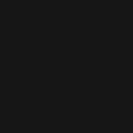
C'est par un très long article publié par son 
parvenue : dans le Telegraph, on apprend que l
soit 1 mois avant la sortie de l'album XXV, p
Après la sortie d'Angels (version XXV), puis 
Mandalay (version XXV), Robbie sortira donc u
totalement inédit, Lost.
Mais l'article de Chris Heath (déjà à l'origi
Reveal en 2017), et de nombreuses chansons d
apprend ainsi que la marque Hopeium ne sera
beautés, mais une nouvelle ligne de vêtement