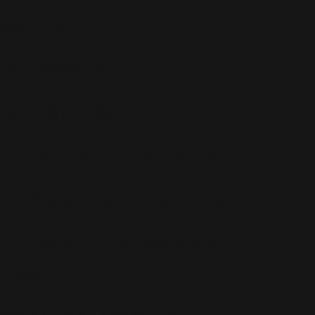
Take That
(17)
Télévision
(64)
Tour 2017
(35)
The Boy In The Dress
(9)
The Christmas Present
(35)
The Heavy Entertainment
Show
(70)