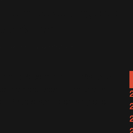
 : le nouveau single de
bie Williams
29 Juillet 2022
XXV
2124 Vues
bastien
a publié ce matin un très long
t de nombreuses informations.
 : Robbie sortira en single le
!