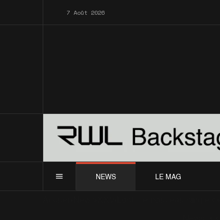
7 Août 2026
NEWS
LE MAG
Accueil
News
XXV
Lost : le nouveau single 
News
XX