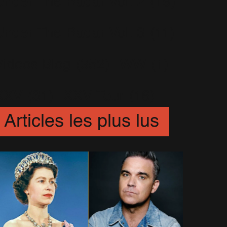
Under The Radar Vol. 2
(19)
Under The Radar Vol. 3
(11)
Videos Blog
(352)
WW
(1)
XXV
(31)
XXV Tour
(16)
Articles les plus lus