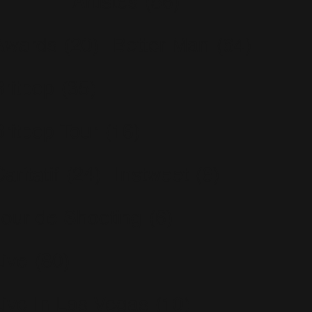
Artistes
(56)
Awards
(20)
Better Man
(64)
Britpop
(35)
Britpop Tour
(16)
aritatif
(24)
Instweet
(6)
Jour de Shooting
(6)
Live
(80)
Live In Las Vegas
(10)