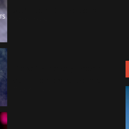
XXV Tour : 81 concerts !
9 Décembre 2023
Disco Symphony : destin
d'un titre hors du commun
11 Décembre 2022