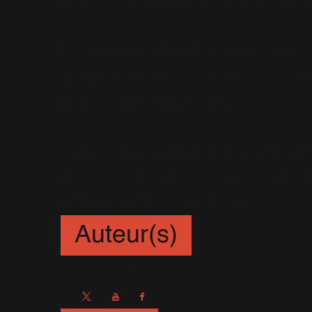
l'intension de sortir une boisson à son nom, et
L'auteur / compositeur Chris Heath confirme é
appartement sur Paris. Il précise que le ch
demeure de Los Angeles à Noël.
On ignore encore si un clip totalement inédit s
en studio comme pour la nouvelle version d'A
performances TV pour ce titre inédit !
Auteur(s)
Sébastien