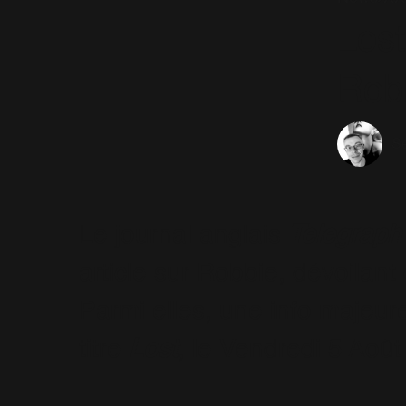
Lost
Rob
Sé
Le journal anglais
Telegraph
article sur Robbie, dévoilan
Parmi elles, une info majeure
titre
Lost
, le Vendredi 5 Août 