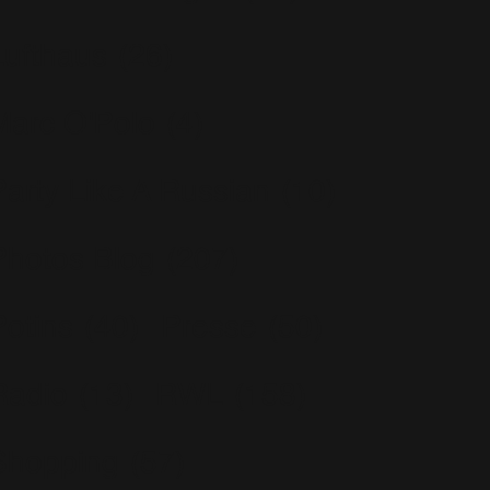
Lufthaus
(26)
Marc O'Polo
(4)
Party Like A Russian
(10)
Photos Blog
(207)
Potins
(40)
Presse
(50)
Radio
(13)
RWL
(158)
Shopping
(57)