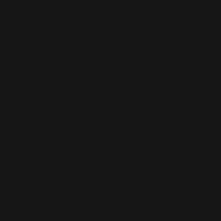
 pourquoi, de faire construire un hôtel !
galement que Robbie a fait l'acquisition d'un
anteur envisage d'emménager dans sa nouvelle
era diffusé pour Lost, ou bien s'il s'agira d'images
C
ngels. On espère que l'on aura droit à des