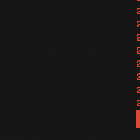
complice Chris Heath, que l'information nous est
e titre Lost sortira bel et bien en single le 5 Août,
révue pour le 9 Septembre.
celle du double single Eternity / The Road To
n 3ème single le 5 Août, avec cette fois un titre
ne des autobiographies de Robbie (Feel en 2002 et
u chanteur), fait d'autres révélations. On
it finalement pas une marque de produits de
s. Mis à part cela, Robbie aurait également
A