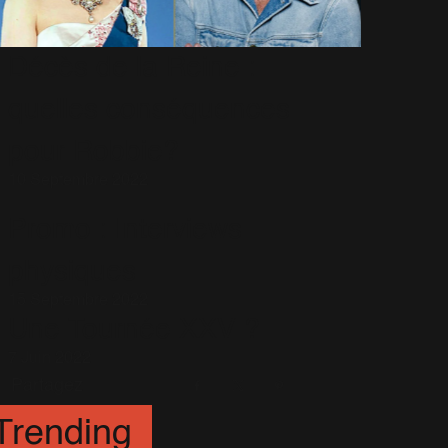
Décès de la Reine :
quelles conséquences
pour Robbie?
10 Septembre 2022
Promo : Interviews
physiques
15 Septembre 2022
Une Tournée XXV ?
7 Juin 2022
Partagez
Facebook
X
Pinterest
Trending