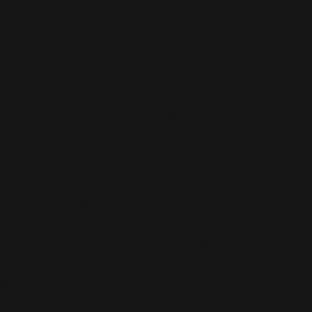
Photos
(297)
Planning
(32)
Potins
(227)
Presse
(272)
Promo
(26)
Radio
(220)
Rumeurs
(12)
RWL
(477)
Shopping
(207)
Site Officiel
(75)
Soccer Aid
(76)
Sport
(40)
T-Mobile
(17)
Take That
(82)