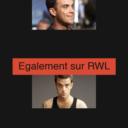
Robbie à Hit Machine !
Reservez vos places !!
27 Décembre 2005
Egalement sur RWL
A Place To Crash With The
Monkey