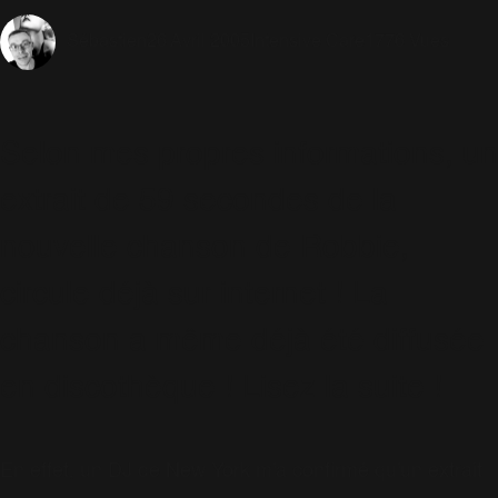
26 Avril 2005
Intensive Care
1776 Vues
Sébastien
Selon mes propres informations, un
extrait de 59 secondes de la
nouvelle chanson de Robbie,
circule déjà sur internet ! La
chanson a même déjà été diffusée
en discothèque ! Lisez la suite !
En effet, un DJ de New York m'a confirmé qu'un extrait