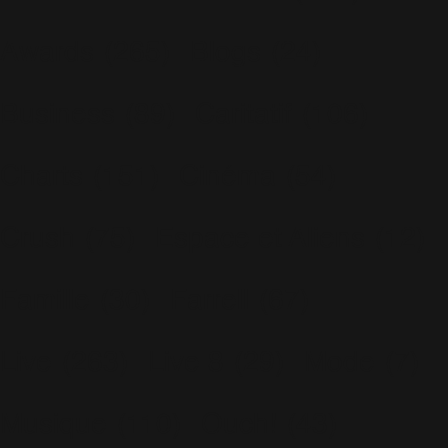
Awards
(265)
Blogs
(24)
Business
(89)
Caritatif
(106)
Charts
(151)
Cinéma
(54)
Crush
(75)
Espace et Aliens
(12)
Famille
(30)
Farrell
(67)
Live
(263)
Live 8
(29)
Mode
(7)
Musique
(110)
Ouch!
(43)