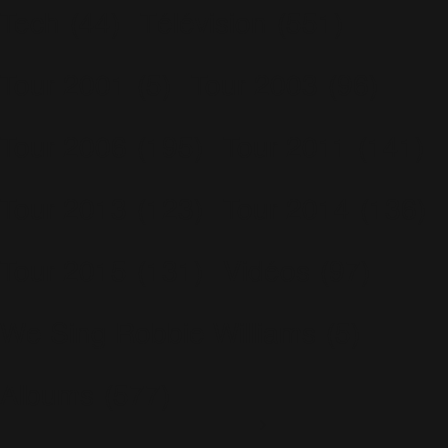
Tech
(44)
Télévision
(551)
Tour 2001
(5)
Tour 2003
(96)
Tour 2006
(195)
Tour 2011
(141)
Tour 2013
(123)
Tour 2014
(136)
Tour 2015
(131)
Vidéos
(97)
We Sing Robbie Williams
(5)
Albums
(577)
Escapology
(77)