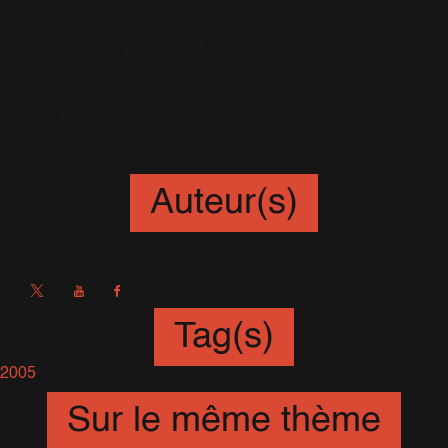
de la nouvelle chanson de Robbie a déjà été diffusée en
discothèque à New York ! Selon lui, tout le monde est
devenu sur-excité lorsque la chanson a été diffusée ! Le
DJ m'a fait part de son enthousiasme, et il n'a qu'une
hâte : que le single sorte dans le commerce ! A suivre !!
Auteur(s)
Sébastien
Tag(s)
2005
Sur le même thème