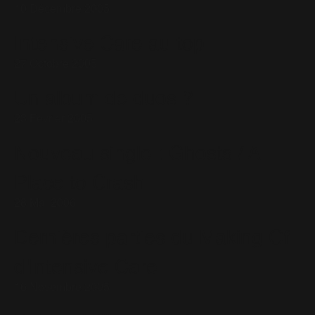
10 Décembre 2005
Intensive Care au top
27 Octobre 2005
Un album de duos ?
23 Février 2005
Nouveau single : Ghosts / A
Place to Crash
28 Mai 2006
Dernières parties du Making Of
d'Intensive Care
16 Novembre 2005