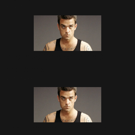
25 Août 2006
Intensive Care cartonne à
moitié prix !
23 Août 2006
Une vidéo pour A Place To