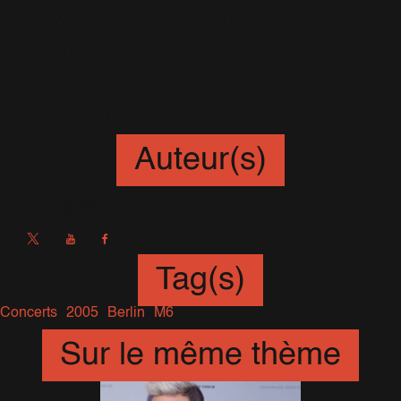
Robbie Williams sera en concert au Parc des Princes, à
Paris, le 17 juin 2006.
Source : Ouest France.
Auteur(s)
Sébastien
Tag(s)
Concerts
2005
Berlin
M6
Sur le même thème