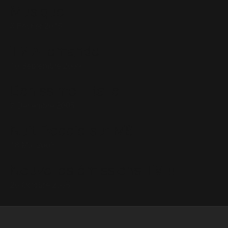
Musique
3 Février 2015
TV Allemande
10 Septembre 2009
Benissimo - Italie
7 Décembre 2005
Nuit Robbie sur M6
18 Mai 2003
Nouvelles émissions TV !!
20 Octobre 2005