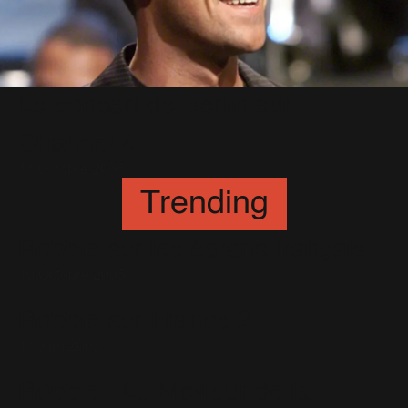
Le concert de Berlin sur
Channel 4
11 Octobre 2005
Trending
Robbie sur les écrans français
10 Octobre 2005
Robbie sur France 2
11 Juin 2003
Robbie : Le Meilleur de la