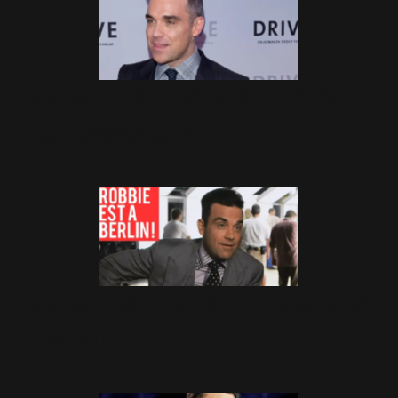
Robbie a chanté 3 titres à Berlin
pour Volkswagen
29 Avril 2015
Robbie est à Berlin ! Show privé
demain!
26 Avril 2015