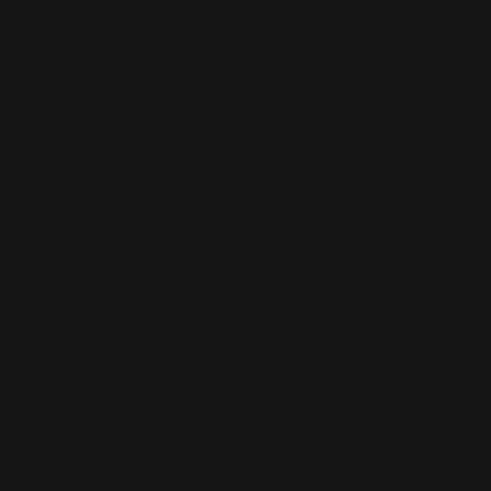
Charts
(151)
Cinéma
(54)
Crush
(75)
Espace et Aliens
(12)
Famille
(30)
Farrell
(67)
Live
(263)
Live 8
(29)
Mode
(7)
Musique
(110)
Ouch!
(43)
Photos
(297)
Planning
(32)
Potins
(227)
Presse
(272)