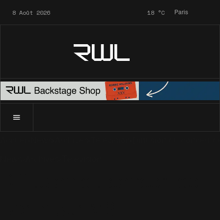
8 Août 2026
18
°C
Paris
RWL
Accueil
News
Archives
Télévision
Diffusion du concert d
News
Archives
Télévision
Diffusion du concert de
Berlin sur M6