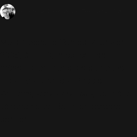
28 Décembre 2005
Télévision
2151 Vues
Sébastien
M6 diffusera le Samedi 7 janvier
2006, à 1h10, le concert de
présentation mondiale du nouvel
album du chanteur Robbie
Williams,
Intensive Care
, tourné au
vélodrome de Berlin en octobre
dernier.