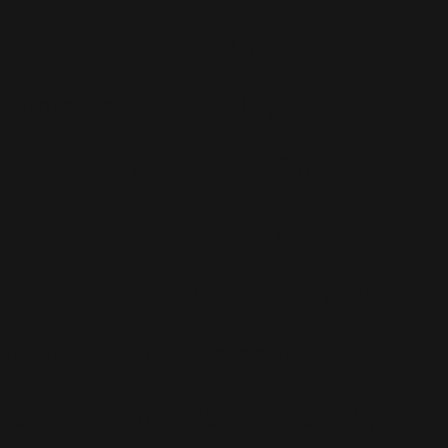
Promo
(26)
Radio
(220)
Rumeurs
(12)
RWL
(477)
Shopping
(207)
Site Officiel
(75)
Soccer Aid
(76)
Sport
(40)
T-Mobile
(17)
Take That
(82)
Tech
(44)
Télévision
(551)
Tour 2001
(5)
Tour 2003
(96)