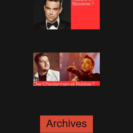
Robbie en Slovénie?
13 Décembre 2015
Che Chesterman et Robbie en
duo à X-Factor?
11 Décembre 2015
Archives