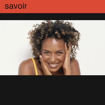
savoir
Mel B: "Robbie est secrètement
gay"
29 Mai 2001