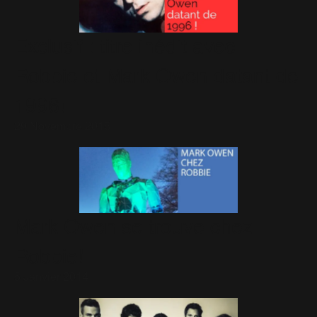
Exclusif : titre inédit avec
Robbie et Mark Owen datant de
1996!
29 Novembre 2015
Mark Owen se trouve chez
Robbie!
5 Janvier 2014