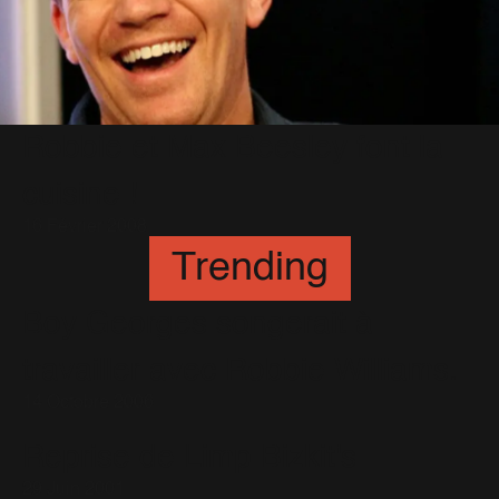
Robbie et Max Beesley font la
cuisine !
16 Février 2008
Trending
Boy Georges songerait à
travailler avec Robbie Williams.
14 Octobre 2006
Reprise de Limp Bizkit's
29 Juin 2001