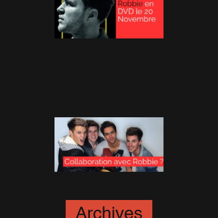
Le duo entre Olly Murs et
Robbie en DVD le 20
Novembre!
8 Novembre 2015
Collaboration Robbie / Lawson?
12 Octobre 2015
Archives