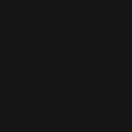
Business
(89)
Caritatif
(106)
Charts
(151)
Cinéma
(54)
Crush
(75)
Espace et Aliens
(12)
Famille
(30)
Farrell
(67)
Live
(263)
Live 8
(29)
Mode
(7)
Musique
(110)
Ouch!
(43)
Photos
(297)
Planning
(32)