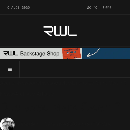
6 Août 2026
20
°C
Paris
RWL
Accueil
News
Archives
Artistes
Duo avec Mark Owen ?
News
Archives
Artistes
Duo avec Mark Owen ?
11 Décembre 2002
Artistes
760 Vues
Sébastien