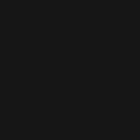
Potins
(227)
Presse
(272)
Promo
(26)
Radio
(220)
Rumeurs
(12)
RWL
(477)
Shopping
(207)
Site Officiel
(75)
Soccer Aid
(76)
Sport
(40)
T-Mobile
(17)
Take That
(82)
Tech
(44)
Télévision
(551)
Tour 2001
(5)
Tour 2003
(96)