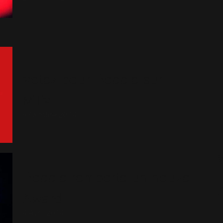
Votez pour Robbie sur
MTV
9 Octobre 2014
Robbie remporte un nouvel
Award
4 Avril 2014