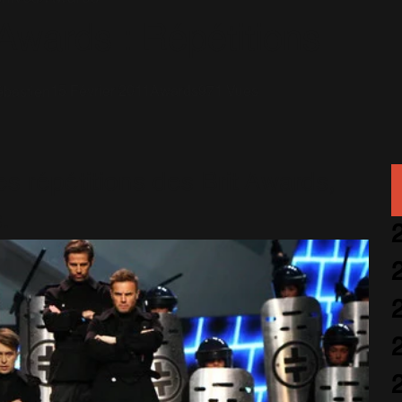
 Awards : Répétitions
15 Février 2011
Awards
971 Vues
bastien
es répétitions des Brit Awards,
.