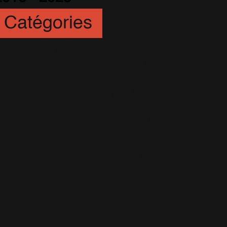
Catégories
Animation
(6)
Artistes
(251)
Awards
(265)
Blogs
(24)
Business
(89)
Caritatif
(106)
Charts
(151)
Cinéma
(54)
Crush
(75)
Espace et Aliens
(12)