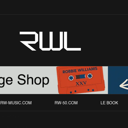
RWL
RW-MUSIC.COM
RW-50.COM
LE BOOK
Répétitions
chives
Awards