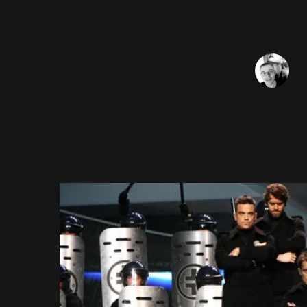
Brit
Sé
Voici les premières photos d
qui ont lieu ce soir à Londres