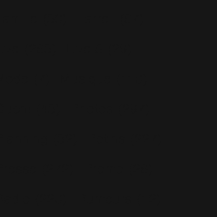
Famille
(30)
Farrell
(67)
Live
(263)
Live 8
(29)
Mode
(7)
Musique
(110)
Ouch!
(43)
Photos
(297)
Planning
(32)
Potins
(227)
Presse
(272)
Promo
(26)
Radio
(220)
Rumeurs
(12)