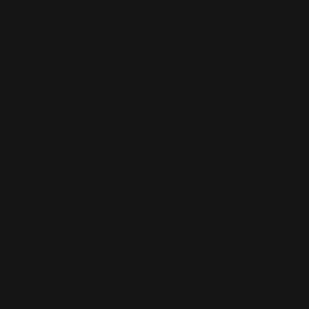
RWL
(477)
Shopping
(207)
ite Officiel
(75)
Soccer Aid
(76)
Sport
(40)
T-Mobile
(17)
Take That
(82)
Tech
(44)
Télévision
(551)
Tour 2001
(5)
Tour 2003
(96)