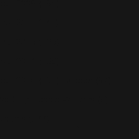
Tour 2006
(195)
Tour 2011
(141)
Tour 2013
(123)
Tour 2014
(136)
Tour 2015
(131)
Vidéos
(97)
We Sing Robbie Williams
(5)
Albums
(577)
Escapology
(77)
Greatest Hits
(29)