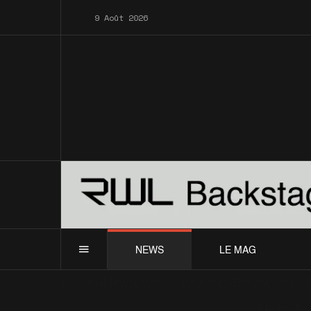
9 Août 2026
NEWS
LE MAG
Accueil
News
Archives
Awards
Brit Awards : 
News
Ar