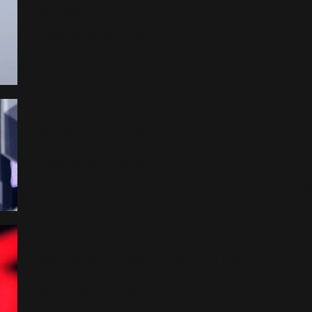
Robbie privé de Brit
Awards 2014
S
11 Janvier 2014
Rediffusion des Brit
Awards sur D17
21 Mars 2013
Nouvelle Chanson : THE
BRITS 2013
25 Février 2013