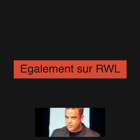
Last Days Of Disco aux USA !
15 Octobre 2010
In & Out aux USA
12 Juin 2010
Egalement sur RWL
Votez pour Robbie sur MTV
9 Octobre 2014