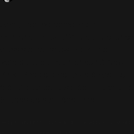
Josh, mon correspondant
permanent aux USA a eu la chance
d'assister au show Rock The
Vote qui a eu lieu hier soir à New
York. Robbie a de toute évidence
été LA star de la soirée ! Il a chanté
8 tubes de son répertoire.
Ses plus grands fans américains présents au show ont
pu se régaler. Robbie a chanté :