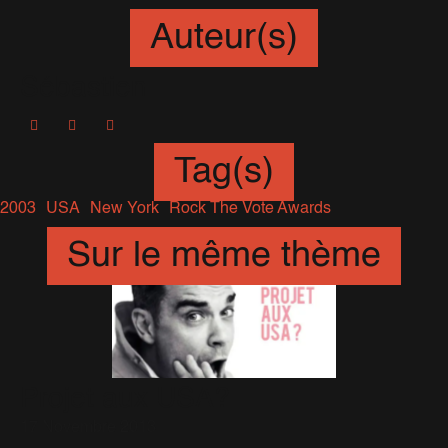
Auteur(s)
Sébastien
Tag(s)
2003
USA
New York
Rock The Vote Awards
Sur le même thème
Projet aux USA?
17 Novembre 2013