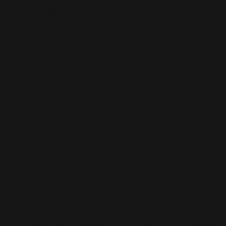
Rumeurs
(12)
RWL
(477)
Shopping
(207)
Site Officiel
(75)
Soccer Aid
(76)
Sport
(40)
T-Mobile
(17)
Take That
(82)
Tech
(44)
Télévision
(551)
Tour 2001
(5)
Tour 2003
(96)
Tour 2006
(195)
Tour 2011
(141)