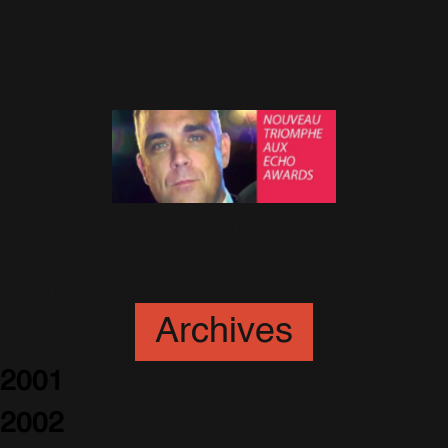
Robbie remporte un nouvel
Award
4 Avril 2014
Nouveau Triomphe aux Echo
Awards
28 Mars 2014
Archives
2001
2002