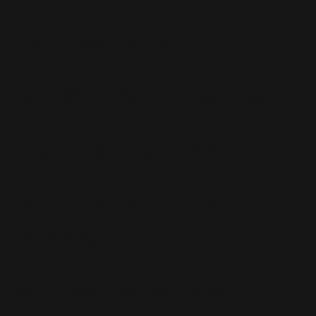
29 Octobre 2009
The Flood nominé!
17 Avril 2012
Latin MTV Video Music Awards
11 Septembre 2003
NRJ Music Awards 2007
20 Novembre 2006
Brit Awards 2010 : 7 Vidéos
Backstage
20 Février 2010
MTV Asia Awards : photo
25 Janvier 2003