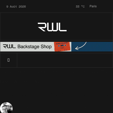
9 Août 2026
33
°C
Paris
RWL
Accueil
News
Archives
Awards
Exclusif : Rock The V
News
Archives
Awards
Exclusif : Rock The Vote
23 Février 2003
Awards
723 Vues
Sébastien