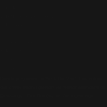
Let Me Entertain You
Let Love Be Your Energy
Monsoon
Feel
Come Undone
Millennium
Rock DJ
Angels
Dans le programme du "Rock The Vote", il est indiqué
que 2 titres inédits figureront sur l'édition américaine de
Escapology : "One Fine Day" et "Get A Little High".