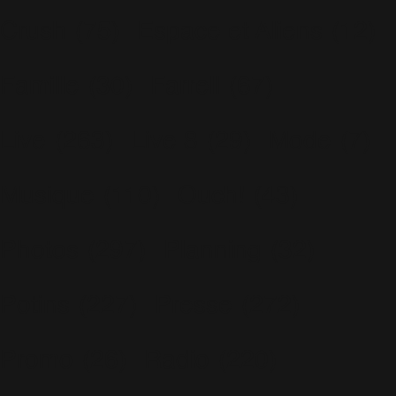
Crush
(75)
Espace et Aliens
(12)
Famille
(30)
Farrell
(67)
Live
(263)
Live 8
(29)
Mode
(7)
Musique
(110)
Ouch!
(43)
Photos
(297)
Planning
(32)
Potins
(227)
Presse
(272)
Promo
(26)
Radio
(220)