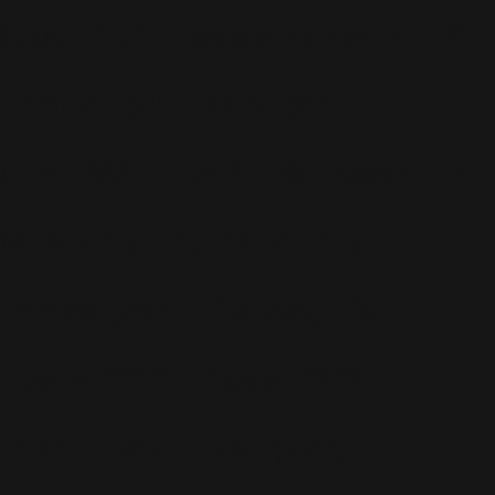
Crush
(75)
Espace et Aliens
(12)
Famille
(30)
Farrell
(67)
Live
(263)
Live 8
(29)
Mode
(7)
Musique
(110)
Ouch!
(43)
Photos
(297)
Planning
(32)
Potins
(227)
Presse
(272)
Promo
(26)
Radio
(220)