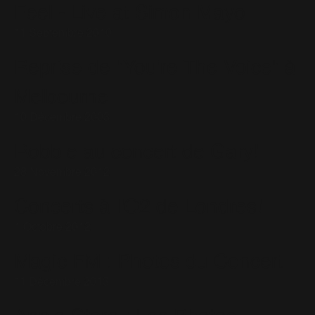
Feel - Live at Simon Mayo
11 Septembre 2010
Reprise de "You're The Voice" à
Melbourne
10 Décembre 2003
Robbie au concert de Gary!
28 Novembre 2012
Concerts à l'O2 de Londres!
1 Octobre 2012
Magic FM : Photos du Concert
11 Décembre 2013