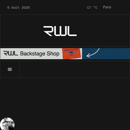
6 Août 2026
17
°C
Paris
RWL
Accueil
News
Archives
Live
Gagnants surprise !
News
Archives
Live
Gagnants surprise !
8 Octobre 2010
Live
1238 Vues
Sébastien