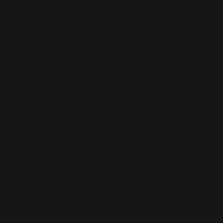
Rumeurs
(12)
RWL
(477)
Shopping
(207)
Site Officiel
(75)
Soccer Aid
(76)
Sport
(40)
T-Mobile
(17)
Take That
(82)
Tech
(44)
Télévision
(551)
Tour 2001
(5)
Tour 2003
(96)
Tour 2006
(195)
Tour 2011
(141)