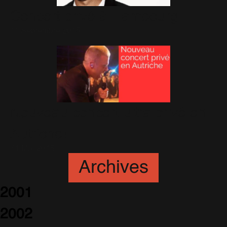
Concert privé à Hambourg
11 Septembre 2015
Nouveau concert ultra privé en
Autriche!
31 Mai 2015
Archives
2001
2002