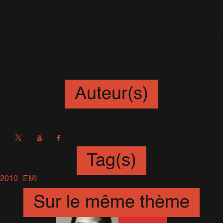
minute !
Je remercie particulièrement EMI Music d'avoir fait cette
surprise à quelques chanceux visiteurs de RWL ! Bon
concert à tous !
Auteur(s)
Sébastien
Tag(s)
2010
EMI
Sur le même thème