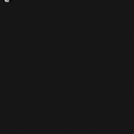
RWL et EMI Music se sont de
nouveau associés ce soir pour faire
gagner quelques ultimes places
pour le concert du 10 Octobre !
Après un 2ème tirage au sort issu
du concours Express, de nouveaux
gagnants ont été désignés !
Ces gagnants ont été contactés ce soir par téléphone,
par EMI Music ! Bravo à ces gagnants de dernière