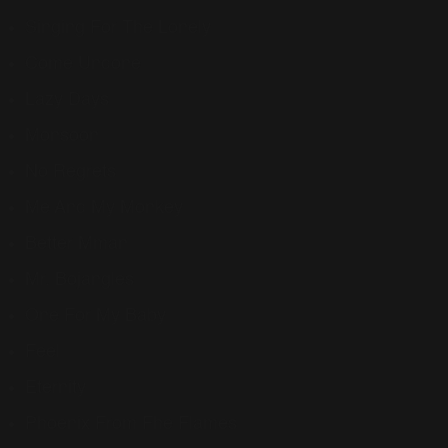
Singing For The Lonely
Come Undone
Lazy Days
Monsoon
No Regrets
Me And My Monkey
Better Mman
Mr. Bojangles
One For My Baby
Feel
Eternity
Phoenix From Fhe Flames