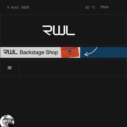
9 Août 2026
22
°C
Paris
RWL
Accueil
News
Archives
Live
Show intime à Londres...
News
Archives
Live
Show intime à Londres...
25 Novembre 2003
Live
1225 Vues
Sébastien