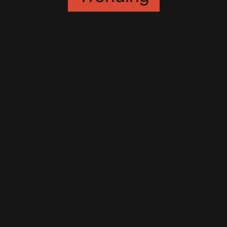
Robbie à San Remo ?
26 Janvier 2010
Leeds : les photos!
12 Septembre 2012
Bodies à Sydney
12 Décembre 2009
Concert privé au Palladium
17 Octobre 2013
Robbie au concert de Gary!
28 Novembre 2012
Children In Need : Les Vidéos