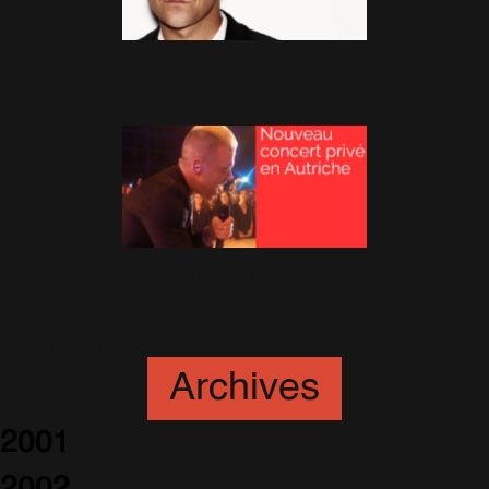
Concert privé à Hambourg
11 Septembre 2015
Nouveau concert ultra privé en
Autriche!
31 Mai 2015
Archives
2001