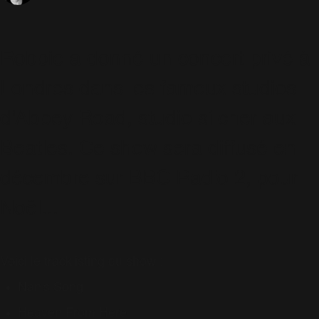
Robbie a donné un concert privé à
Londres dans les fameux studios
d'Abbey Road, studio si cher aux
Beatles. Ce show sera diffusé en
décembre sur BBC Radio 2, pour
Noël...
Voici le tracklisting du show :
Nan's Song
Heaven From Here