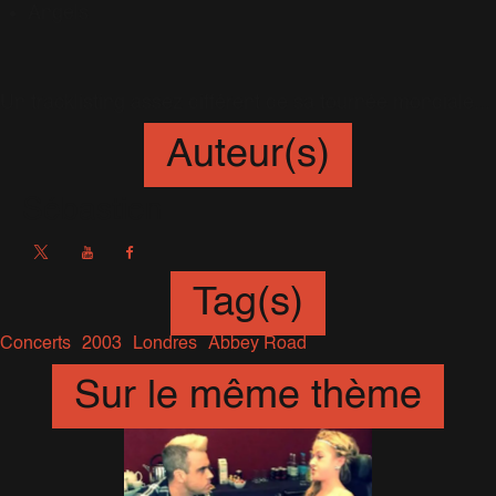
Angels
Un tracklisting assez différent de sa tournée mondiale...
Auteur(s)
Sébastien
Tag(s)
Concerts
2003
Londres
Abbey Road
Sur le même thème