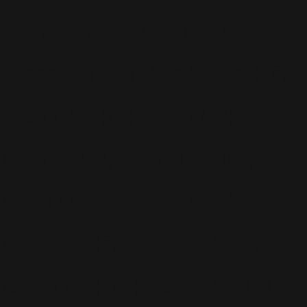
Rumeurs
(12)
RWL
(477)
Shopping
(207)
Site Officiel
(75)
Soccer Aid
(76)
Sport
(40)
T-Mobile
(17)
Take That
(82)
Tech
(44)
Télévision
(551)
Tour 2001
(5)
Tour 2003
(96)
Tour 2006
(195)
Tour 2011
(141)