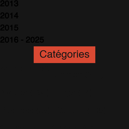
2013
2014
2015
2016 - 2025
Catégories
Animation
(6)
Artistes
(251)
Awards
(265)
Blogs
(24)
Business
(89)
Caritatif
(106)
Charts
(151)
Cinéma
(54)