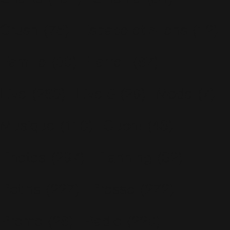
Crush
(75)
Espace et Aliens
(12)
Famille
(30)
Farrell
(67)
Live
(263)
Live 8
(29)
Mode
(7)
Musique
(110)
Ouch!
(43)
Photos
(297)
Planning
(32)
Potins
(227)
Presse
(272)
Promo
(26)
Radio
(220)