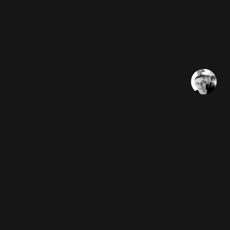
Joe 
Robb
Sé
L'acteur Joe Pesci s'est dis
voiture qui gênait l'acteur. E
de Robbie bloquait l'entrée 
Robbie avait invité plusieurs amis à venir joue
des invités a du se garer devant la demeure d