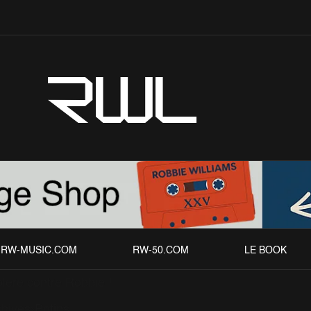
RWL
RW-MUSIC.COM
RW-50.COM
LE BOOK
lère contre Robbie !
chives
Potins