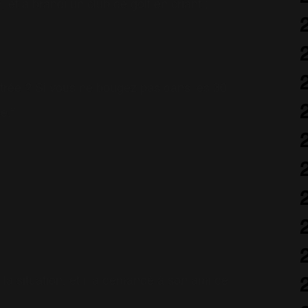
 et a brandi un club de golf en criant :
ntrée ? Si vous ne bougez pas dans les 30
e."
e la situation, et il a demandé à son ami de