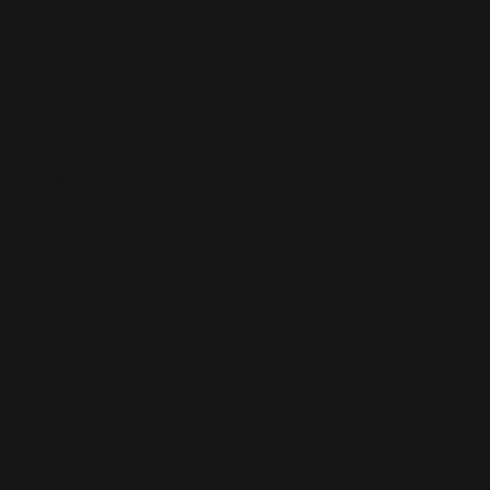
Espace et Aliens
(12)
Famille
(30)
Farrell
(67)
Live
(263)
Live 8
(29)
Mode
(7)
Musique
(110)
Ouch!
(43)
Photos
(297)
Planning
(32)
Potins
(227)
Presse
(272)
Promo
(26)