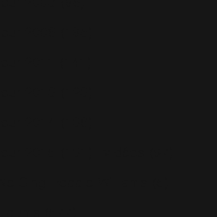
Tour 2003
(96)
Tour 2006
(195)
Tour 2011
(141)
Tour 2013
(123)
Tour 2014
(136)
Tour 2015
(131)
Vidéos
(97)
We Sing Robbie Williams
(5)
Albums
(577)