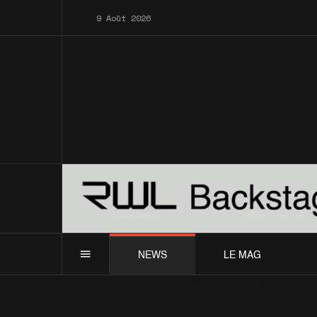
9 Août 2026
NEWS
LE MAG
Accueil
News
Archives
Potins
Joe Pesci en co
News
Ar