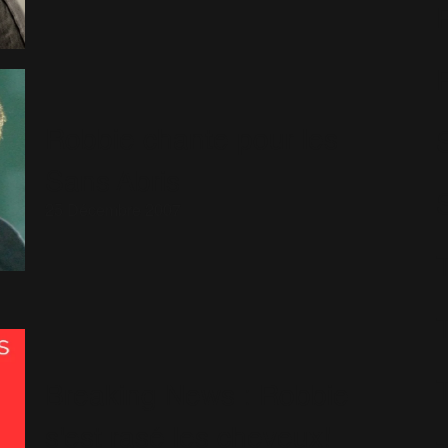
Robbie chante pour les
S
Sans Abris
25 Décembre 2007
Breaking News : Robbie
s'est rasé les cheveux!