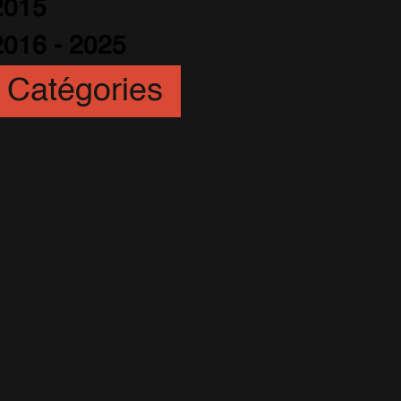
2015
2016 - 2025
Catégories
Animation
(6)
Artistes
(251)
Awards
(265)
Blogs
(24)
Business
(89)
Caritatif
(106)
Charts
(151)
Cinéma
(54)
Crush
(75)