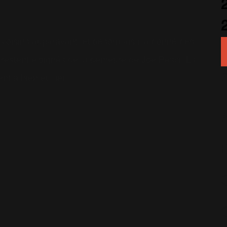
 voisins auparavant, et désormais il a donné des
ils restent éloignés de la demeure de Joe Pesci. La
nt a bien eu lieu.