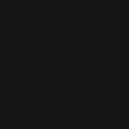
Radio
(220)
Rumeurs
(12)
RWL
(477)
Shopping
(207)
ite Officiel
(75)
Soccer Aid
(76)
Sport
(40)
T-Mobile
(17)
Take That
(82)
Tech
(44)
Télévision
(551)
Tour 2001
(5)