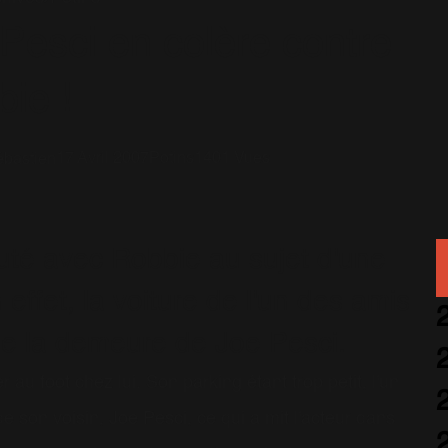
Pesci en colère contre
ie !
17 Avril 2007
Potins
1401 Vues
bastien
puté avec Robbie au sujet d'une
n effet, la voiture de l'un des amis
de la demeure de Joe Pesci.
r au foot chez lui. Son parking étant trop petit, l'un
e son voisin, Joe Pesci, ce qui a mit l'acteur dans