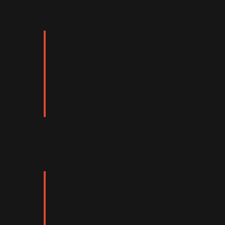
une colère noire. Pesci est sorti de sa maison,
"Quel est le ****** qui a bloqué mon e
secondes, je vais éclater votre par-bris
Un ami de Robbie raconte :
"Très vite, Robie a réalisé la gravité d
déplacer son véhicule."