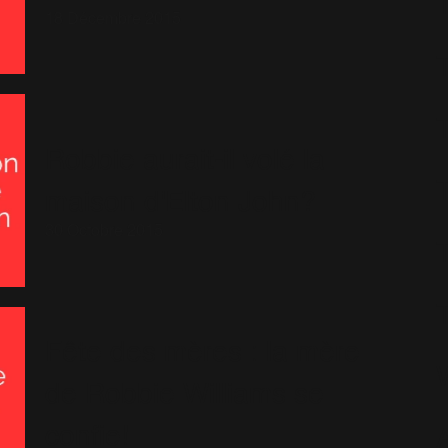
18 Décembre 2015
Robbie aurait-il volé la
maison d'Elton John?
30 Octobre 2015
Fête des mères : la mère
de Robbie Williams se
confie!