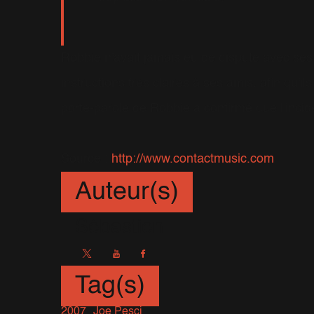
Robbie n'avait jamais eu de dispute avec ses
instructions très claires à ses amis, afin qu'
porte-parole de Robbie a confirmé que l'incide
Source :
http://www.contactmusic.com
Auteur(s)
Sébastien
Tag(s)
2007
Joe Pesci