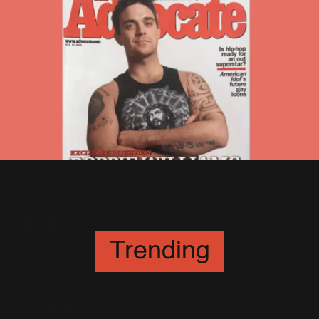
Exclusif : Robbie parle de sa
sexualité - The Advocate
5 Mai 2003
Trending
Une du GQ Allemand
25 Octobre 2009