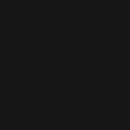
Famille
(30)
Farrell
(67)
Live
(263)
Live 8
(29)
Mode
(7)
Musique
(110)
Ouch!
(43)
Photos
(297)
Planning
(32)
Potins
(227)
Presse
(272)
Promo
(26)
Radio
(220)
Rumeurs
(12)
RWL
(477)