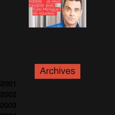
Robbie Williams : "Je veux
travailler avec Kylie Minogue de
nouveau"
7 Octobre 2015
Archives
2001
2002
2003