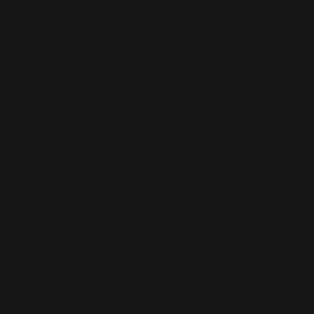
Shopping
(207)
Site Officiel
(75)
Soccer Aid
(76)
Sport
(40)
T-Mobile
(17)
Take That
(82)
Tech
(44)
Télévision
(551)
Tour 2001
(5)
Tour 2003
(96)
Tour 2006
(195)
Tour 2011
(141)
Tour 2013
(123)
Tour 2014
(136)