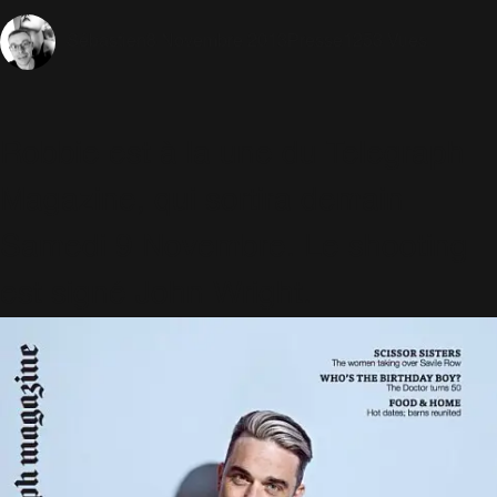
8 Novembre 2013
Presse
1253 Vues
Sébastien
Robbie est à la une du Telegraph
Magazine, qui sortira demain
Samedi 9 Novembre. Le shooting
est signé
John Wright.