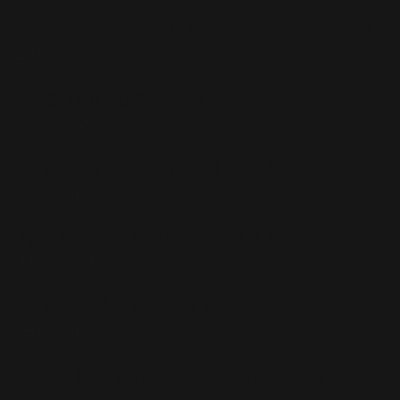
Photos : cliché inédit dans Gala
20 Octobre 2005
A la une de Heat
27 Juillet 2001
Articles : Voici et Télé Star
29 Novembre 2005
Nouvelle Interview à Londres
8 Février 2015
Article dans VSD
25 Octobre 2009
GQ : les photos du magazine