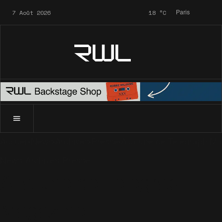
7 Août 2026
18
°C
Paris
RWL
Accueil
News
Archives
Presse
A la une de Telegraph M
News
Archives
Presse
A la une de Telegraph
Magazine