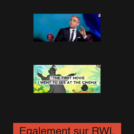
6 Novembre 2015
Go Gentle Live @ Les Inconnus
29 Décembre 2013
Le Livre de La Jungle, bientôt
au cinéma!
28 Décembre 2013
Egalement sur RWL