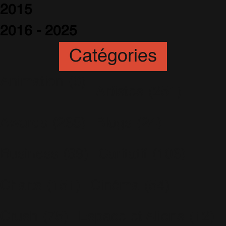
2015
2016 - 2025
Catégories
Animation
(6)
Artistes
(251)
Awards
(265)
Blogs
(24)
Business
(89)
Caritatif
(106)
Charts
(151)
Cinéma
(54)
Crush
(75)
Espace et Aliens
(12)