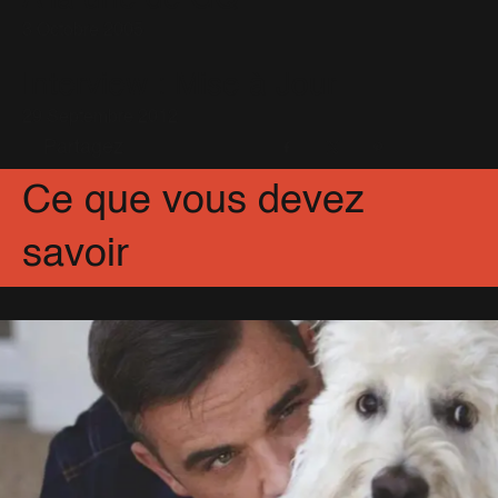
3 Octobre 2005
Interview : Mise à Jour
29 Septembre 2012
Partagez
Facebook
X
Pinterest
Ce que vous devez
savoir