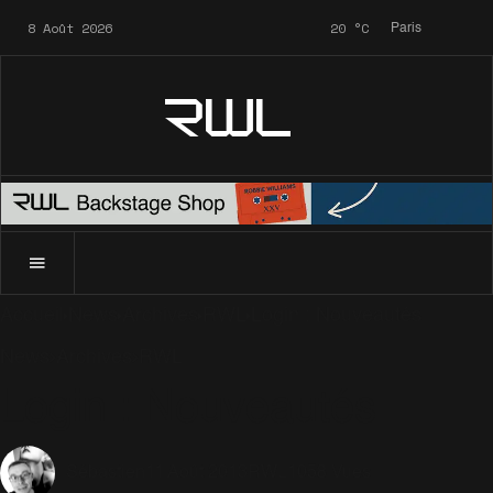
8 Août 2026
20
°C
Paris
RWL
Accueil
News
Archives
RWL
Login : Nouveautés
News
Archives
RWL
Login : Nouveautés
11 Août 2013
RWL
1058 Vues
Sébastien