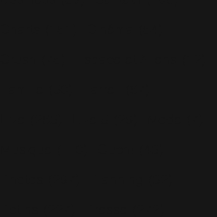
Business
(89)
Caritatif
(106)
Charts
(151)
Cinéma
(54)
Crush
(75)
Espace et Aliens
(12)
Famille
(30)
Farrell
(67)
Live
(263)
Live 8
(29)
Mode
(7)
Musique
(110)
Ouch!
(43)
Photos
(297)
Planning
(32)
Potins
(227)
Presse
(272)