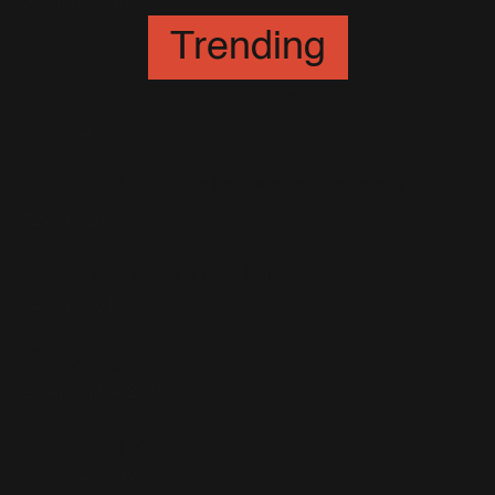
28 Mars 2009
Trending
Presse : 1992-1997
7 Janvier 2012
Nouvelles Galeries photos !!
12 Avril 2006
Rénovation du Juke-Box
14 Avril 2013
Direction
2 Septembre 2015
Version 4 !
31 Juillet 2002