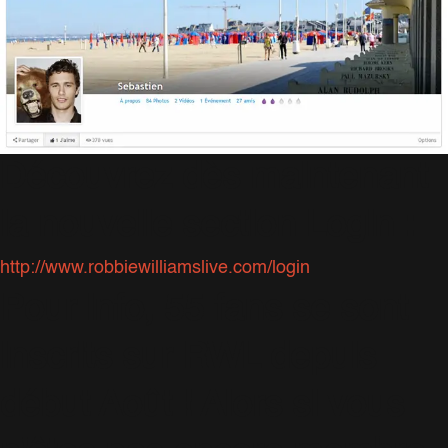
Découvrez dès maintenant
la nouvelle section Login :
http://www.robbiewilliamslive.com/login
Pour info, 55 fans se sont
inscrits sur RWL depuis
début Août ! Alors si vous