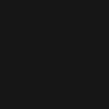
Promo
(26)
Radio
(220)
Rumeurs
(12)
RWL
(477)
Shopping
(207)
Site Officiel
(75)
Soccer Aid
(76)
Sport
(40)
T-Mobile
(17)
Take That
(82)
Tech
(44)
Télévision
(551)
Tour 2001
(5)
Tour 2003
(96)