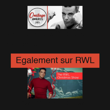
Nomination aux On Stage
Awards 2013
28 Décembre 2013
Egalement sur RWL
The RWL Chistmas Show!