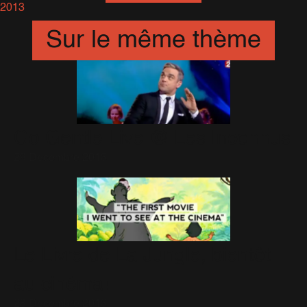
2013
Sur le même thème
Go Gentle Live @ Les Inconnus
29 Décembre 2013
Le Livre de La Jungle, bientôt
au cinéma!
28 Décembre 2013