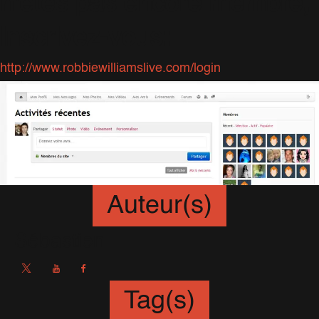
n'êtes pas encore membre,
inscrivez-vous:
http://www.robbiewilliamslive.com/login
Auteur(s)
Sébastien
Tag(s)