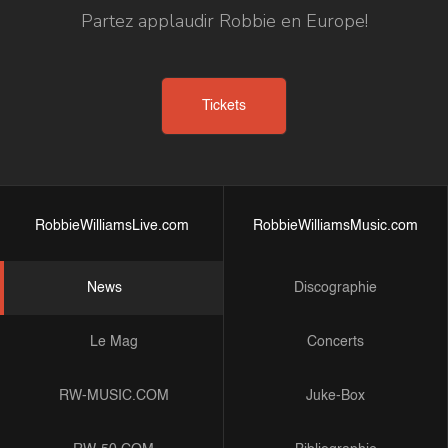
Partez applaudir Robbie en Europe!
Tickets
RobbieWilliamsLive.com
RobbieWilliamsMusic.com
News
Discographie
Le Mag
Concerts
RW-MUSIC.COM
Juke-Box