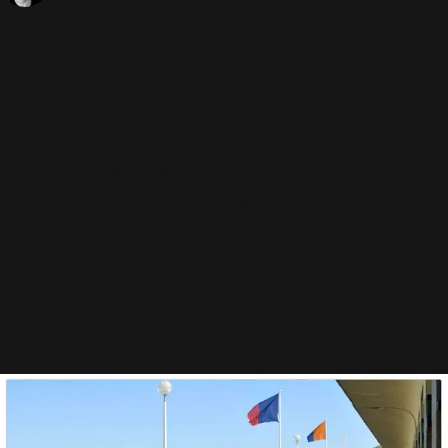
La section "Login" du site a été
rénovée ! Plusieurs nouveautés
font leur apparition, et certains
bugs ont été corrigés!
Parmi les nouveautés, on trouve la possibilité d'ajouter
une photo de couverture à votre profil, ou à un
événement :