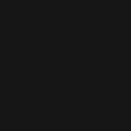
Rumeurs
(12)
RWL
(477)
Shopping
(207)
Site Officiel
(75)
Soccer Aid
(76)
Sport
(40)
T-Mobile
(17)
Take That
(82)
Tech
(44)
Télévision
(551)
Tour 2001
(5)
Tour 2003
(96)
Tour 2006
(195)
Tour 2011
(141)