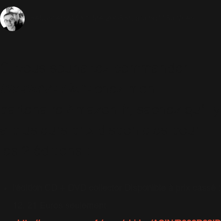
24 Octobre 2005
Shopping
1156 Vues
Sébastien
Si vous souhaitez commander
Intensive Care
chez mon
partenaire Amazon.fr, sachez qu'il y
a plusieurs prix disponibles pour
les 2 éditions :
l'édition CD + DVD collector Disponible à prix cassé :
12, 21 Euros seulement