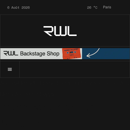
6 Août 2026
26
°C
Paris
RWL
Accueil
News
Archives
Shopping
Intensive Care sur Am
News
Archives
Shopping
Intensive Care sur
Amazon