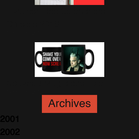
Livraison des Calendriers
Officiels 2016
15 Octobre 2015
Nouveau Mug disponible!
14 Octobre 2015
Archives
2001
2002