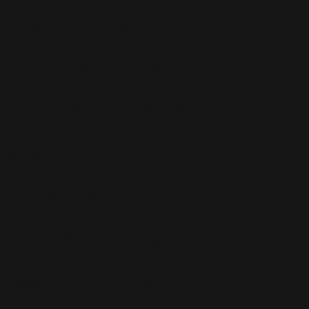
Crush
(75)
Espace et Aliens
(12)
Famille
(30)
Farrell
(67)
Live
(263)
Live 8
(29)
Mode
(7)
Musique
(110)
Ouch!
(43)
Photos
(297)
Planning
(32)
Potins
(227)
Presse
(272)
Promo
(26)
Radio
(220)