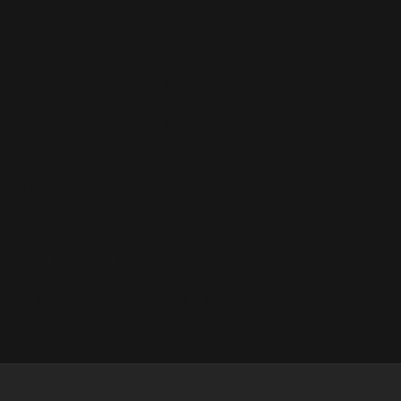
Live8 : le livre !
30 Juillet 2005
Nouveauté : Robbie
Unauthorised
22 Août 2010
Nouveau dans la Boutique : le
livre du Live 8
13 Septembre 2005
Knebworth en DVD
23 Juin 2003