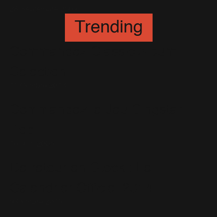
28 Septembre 2009
Trending
Commandez Classic Album
Selection
11 Octobre 2013
Commandez le Jeu Singstar
Pop
16 Juin 2005
De retour en Stock : Le
Calendrier Officiel 2014
9 Octobre 2013