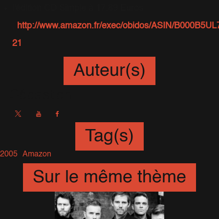
l'édition CD Simple à 17,89 Euros
:
http://www.amazon.fr/exec/obidos/ASIN/B000B5UL7
21
Auteur(s)
Sébastien
Tag(s)
2005
Amazon
Sur le même thème