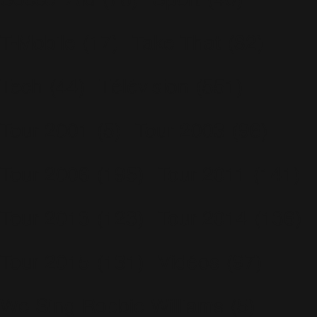
T-Mobile
(17)
Take That
(82)
Tech
(44)
Télévision
(551)
Tour 2001
(5)
Tour 2003
(96)
Tour 2006
(195)
Tour 2011
(141)
Tour 2013
(123)
Tour 2014
(136)
Tour 2015
(131)
Vidéos
(97)
We Sing Robbie Williams
(5)