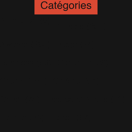
Catégories
Animation
(6)
Artistes
(251)
Awards
(265)
Blogs
(24)
Business
(89)
Caritatif
(106)
Charts
(151)
Cinéma
(54)
Crush
(75)
Espace et Aliens
(12)
Famille
(30)
Farrell
(67)