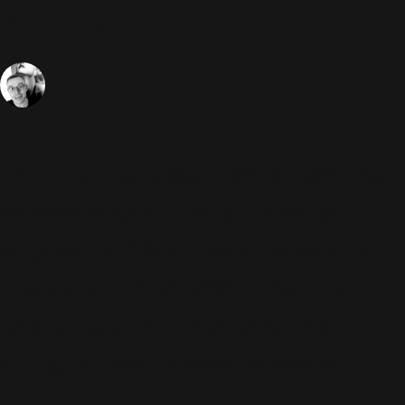
Anthems
31 Mars 2005
Shopping
1178 Vues
Sébastien
Le DVD regroupant les meilleures
performances lives du festival
anglais de Glastonbury sortira en
France le 5 Avril 2005. Parmi les
performances présentes, celle
d'
Angels
, par Robbie Williams.