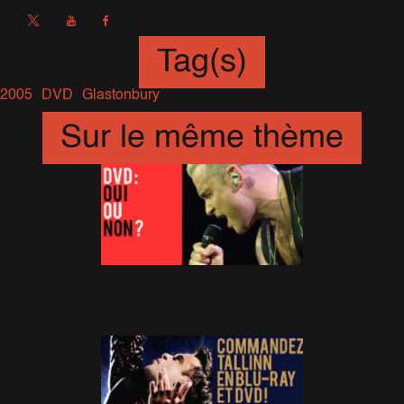
Tag(s)
2005
DVD
Glastonbury
Sur le même thème
DVD : Oui ou Non?
11 Avril 2015