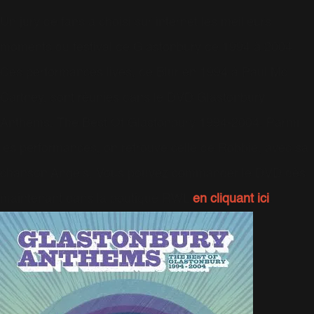
Un jury de fans a choisi sur internet les meilleurs
moments du festival de Glastonbury de 1994 à 2004.
Ces performances lives, de Blur en 1994 à Paul Mc
Cartney, sont réunies dans le DVD Glastonbury
Anthems, The Best Of Glastonbury 1994-2004. Parmi
les performances, on retrouve celle de Robbie, avec sa
chanson Angels. Vous pouvez commander le DVD dès
maintenant dans la boutique RWL
en cliquant ici
.