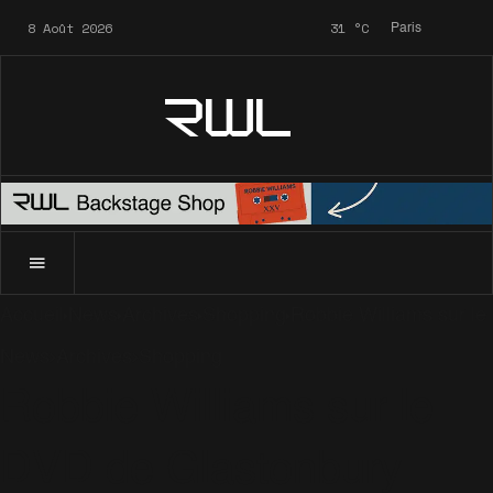
8 Août 2026
31
°C
Paris
RWL
Accueil
News
Archives
Shopping
Robbie Williams sur l
News
Archives
Shopping
Robbie Williams sur le
DVD de Glastonbury