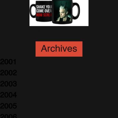
Nouveau Mug disponible!
14 Octobre 2015
Archives
2001
2002
2003
2004
2005
2006