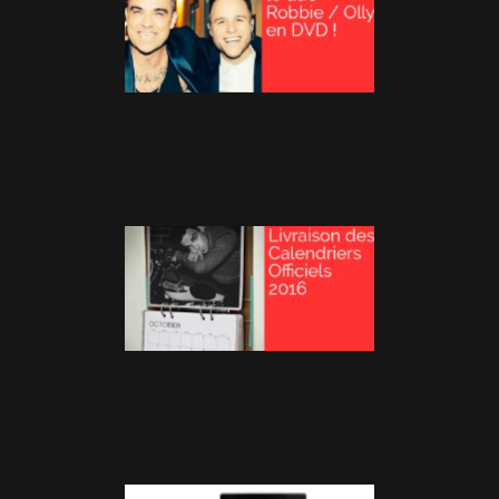
Commandez le duo Robbie
Williams / Olly Murs en DVD
5 Décembre 2015
Livraison des Calendriers
Officiels 2016
15 Octobre 2015