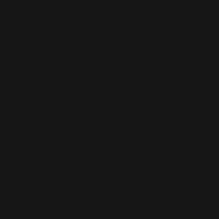
Live
(263)
Live 8
(29)
Mode
(7)
Musique
(110)
Ouch!
(43)
Photos
(297)
Planning
(32)
Potins
(227)
Presse
(272)
Promo
(26)
Radio
(220)
Rumeurs
(12)
RWL
(477)
Shopping
(207)
Site Officiel
(75)
Soccer Aid
(76)
Sport
(40)