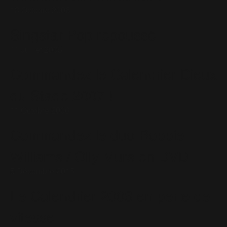
13 Octobre 2006
Singstar Pop repoussé
11 Juillet 2005
Commandez le Calendrier Dieux
du Stade 2007 !
11 Octobre 2006
Commandez le duo Robbie
Williams / Olly Murs en DVD
5 Décembre 2015
Le Calendrier 2008 en perte de
vitesse