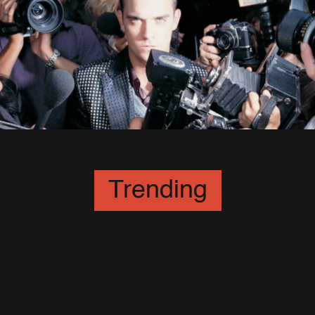
Collector
28 Mars 2001
Trending
Idée cadeau : Greatest Hits
Singles Box
6 Novembre 2005
Commandez Concrete !