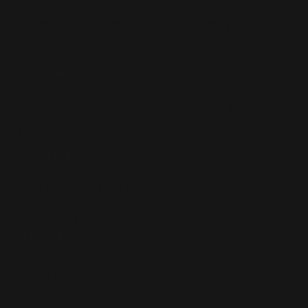
Knebworth en DVD et en Album
live !
3 Septembre 2003
Exclusif : Live Summer - le 29
Juillet !!
10 Juin 2013
Nouveau DVD : Robbie Live at
the Man Olympics
16 Mars 2007
Pochette du DVD !
7 Octobre 2006