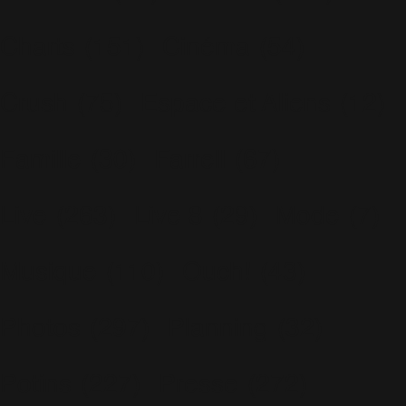
Charts
(151)
Cinéma
(54)
Crush
(75)
Espace et Aliens
(12)
Famille
(30)
Farrell
(67)
Live
(263)
Live 8
(29)
Mode
(7)
Musique
(110)
Ouch!
(43)
Photos
(297)
Planning
(32)
Potins
(227)
Presse
(272)