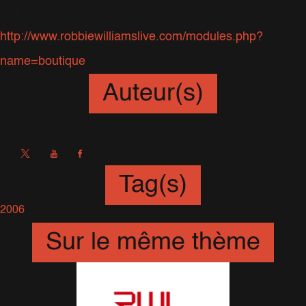
Retrouvez le classement N°4 à cette page :
http://www.robbiewilliamslive.com/modules.php?
name=boutique
Auteur(s)
Sébastien
Tag(s)
2006
Sur le même thème