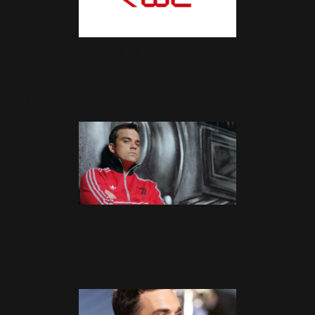
Joyeux Noël à tous et Bonnes
fêtes !
24 Décembre 2006
Et pourtant, Bongo Bong a bien
été remixé....
23 Décembre 2006