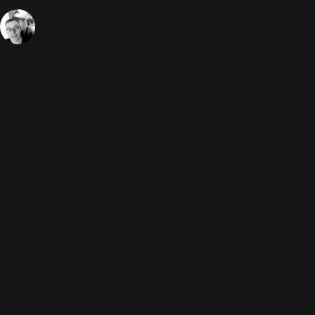
10 Mars 2006
Shopping
1014 Vues
Sébastien
Le nouveau classement du Top 10
RWL est disponible ! Cette
semaine, le magazine
Ouch !
entre
directement à la 1ère place du
classement. Le single d'
Advertising
Space
quant à lui, revient dans le
classement à la 5ème place.