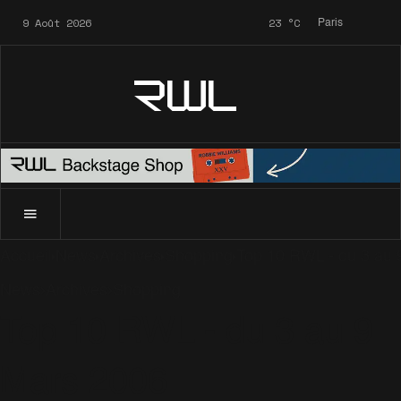
9 Août 2026
23
°C
Paris
RWL
Accueil
News
Archives
Shopping
Top 10 RWL - du 3 au 
News
Archives
Shopping
Top 10 RWL - du 3 au 9
Mars 2006