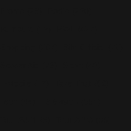
Promo
(26)
Radio
(220)
Rumeurs
(12)
RWL
(477)
Shopping
(207)
Site Officiel
(75)
Soccer Aid
(76)
Sport
(40)
T-Mobile
(17)
Take That
(82)
Tech
(44)
Télévision
(551)
Tour 2001
(5)
Tour 2003
(96)