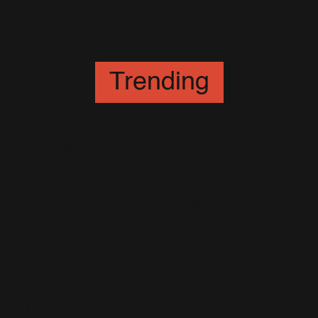
Sortie du DVD de Tallinn en
Estonie
3 Novembre 2014
Trending
Commandez le Calendrier Dieux
du Stade 2007 !
11 Octobre 2006
One Night at the Palladium : le
Blu-ray!
8 Novembre 2013
Retour en Septembre
4 Mai 2006