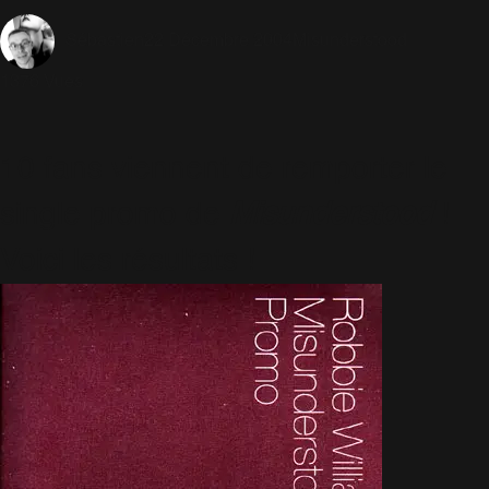
22 Décembre 2004
Misunderstood
Sébastien
1376 Vues
10 fans viennent de remporter le
single promo de
Misunderstood
!
Voici les résultats !