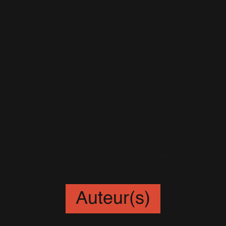
Estelle
Rebecca
Philippe
Barbara
Véronique
Geraldine
David
Les 10 gagnants seront contactés par e-mail, et ils
recevront chacun un single promo de Misunderstood !
Bravo à tous les gagnants !
Auteur(s)
Sébastien