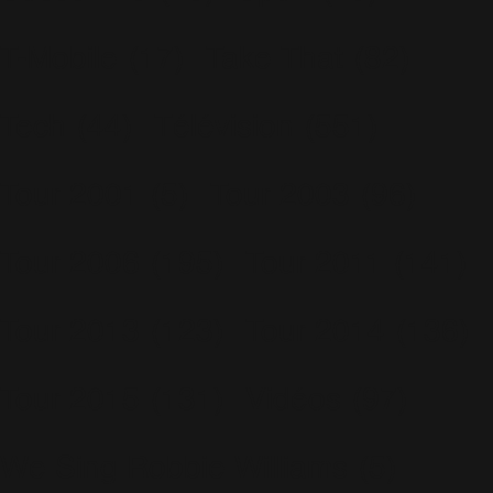
T-Mobile
(17)
Take That
(82)
Tech
(44)
Télévision
(551)
Tour 2001
(5)
Tour 2003
(96)
Tour 2006
(195)
Tour 2011
(141)
Tour 2013
(123)
Tour 2014
(136)
Tour 2015
(131)
Vidéos
(97)
We Sing Robbie Williams
(5)