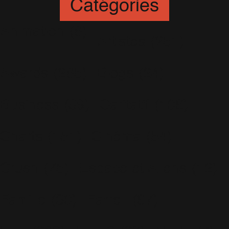
Catégories
Animation
(6)
Artistes
(251)
Awards
(265)
Blogs
(24)
Business
(89)
Caritatif
(106)
Charts
(151)
Cinéma
(54)
Crush
(75)
Espace et Aliens
(12)
Famille
(30)
Farrell
(67)