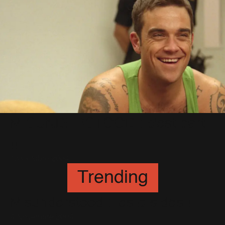
MISUNDERSTOOD : c'est parti
!!
13 Octobre 2004
Trending
Misunderstood : les b-sides !
4 Novembre 2004