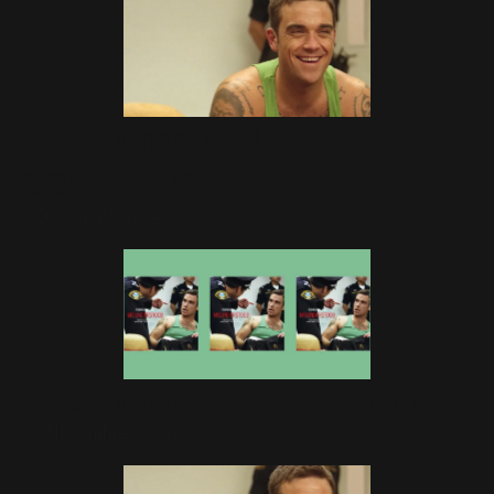
Misunderstood : LE
CONCOURS !
9 Décembre 2004
Misunderstood : le DVD single
21 Novembre 2004