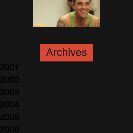
Encore une b-side !
17 Novembre 2004
Archives
2001
2002
2003
2004
2005
2006