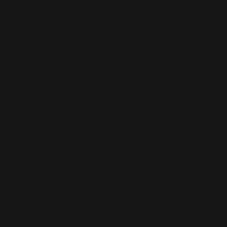
Live
(263)
Live 8
(29)
Mode
(7)
Musique
(110)
Ouch!
(43)
Photos
(297)
Planning
(32)
Potins
(227)
Presse
(272)
Promo
(26)
Radio
(220)
Rumeurs
(12)
RWL
(477)
Shopping
(207)
Site Officiel
(75)
Soccer Aid
(76)
Sport
(40)