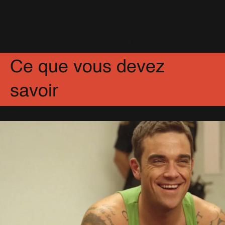
CONCOURS !
9 Décembre 2004
Partagez
Facebook
X
Pinterest
Ce que vous devez
savoir