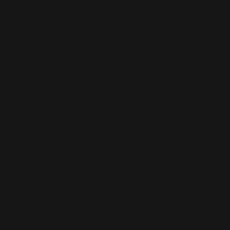
Misunderstood : la tracklist
16 Novembre 2004
Misunderstood arrive !!
29 Octobre 2004
Misunderstood : pochette ?
15 Novembre 2004
Encore une b-side !
17 Novembre 2004
Misunderstood : LE CLIP !
19 Octobre 2004
Misunderstood : le DVD single