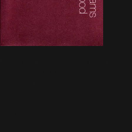
Je rappelle la question qui était posée : De quelle
Bande Originale de Film, la chanson "Misunderstood"
est-elle extraite ? La réponse est bien-sûr : "Bridget
Jones 2 : L'âge de Raison". Après tirage au sort parmi
les bonnes réponses, voici la liste des 10 gagnants :
Jessica
Sébastien
Patrick