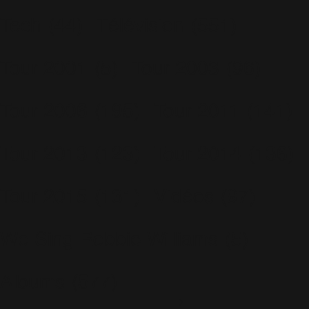
Tech
(44)
Télévision
(551)
Tour 2001
(5)
Tour 2003
(96)
Tour 2006
(195)
Tour 2011
(141)
Tour 2013
(123)
Tour 2014
(136)
Tour 2015
(131)
Vidéos
(97)
We Sing Robbie Williams
(5)
Albums
(577)