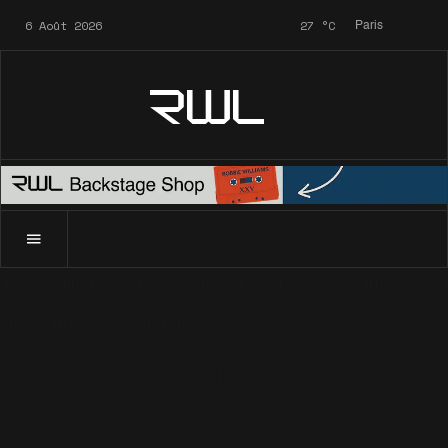
6 Août 2026
27
°C
Paris
RWL
Accueil
News
Archives
Site Officiel
Boutique Officielle : 
News
Archives
Site Officiel
Boutique Officielle : 3 T-
Shirts