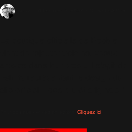
19 Septembre 2002
Site Officiel
1258 Vues
Sébastien
La boutique officielle de Robbie
vient de rajouter trois nouveaux
articles dans leur stock. Il s'agit de
t-shirts représentant le design du
site officiel ! Idée plutôt originale !
Pour commander ces collectors,
Cliquez ici
.