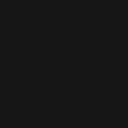
Robbie Williams
24 Octobre 2005
Calendrier Officiel 2011
26 Juin 2010
Nouveau Logo!
28 Août 2012
Le Compte à Rebours a
commencé !
23 Juillet 2009
Shopping en Août
2 Juillet 2002