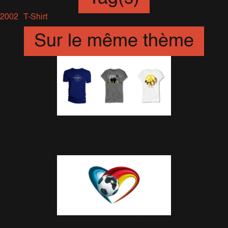
2002
T-Shirt
Sur le même thème
Les T-Shirts de la Tournée !
30 Avril 2011
Soccer Aid 2010 : Le T-Shirt