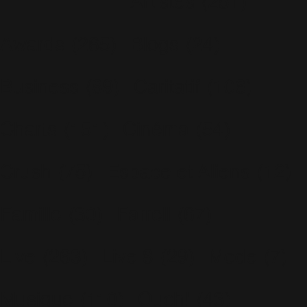
Artistes
(251)
Awards
(265)
Blogs
(24)
Business
(89)
Caritatif
(106)
Charts
(151)
Cinéma
(54)
Crush
(75)
Espace et Aliens
(12)
Famille
(30)
Farrell
(67)
Live
(263)
Live 8
(29)
Mode
(7)
Musique
(110)
Ouch!
(43)