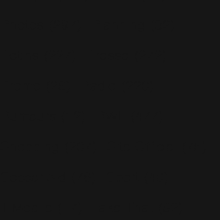
Photos
(297)
Planning
(32)
Potins
(227)
Presse
(272)
Promo
(26)
Radio
(220)
Rumeurs
(12)
RWL
(477)
Shopping
(207)
Site Officiel
(75)
Soccer Aid
(76)
Sport
(40)
T-Mobile
(17)
Take That
(82)