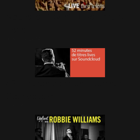
Nouvelle Playlist : Live Thru A
Lens
9 Octobre 2014
52 minutes de titres Lives sur
Soundcloud
3 Juillet 2014