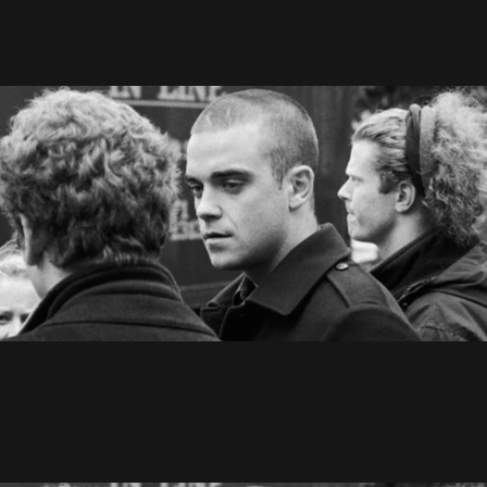
Gagnez des Goodies
13 Novembre 2009
Du neuf sur le nouvel Album,
l'Inner Sanctum et Take That.
13 Décembre 2008