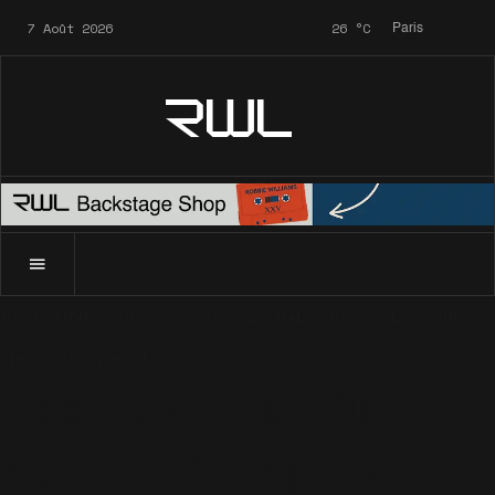
7 Août 2026
26
°C
Paris
RWL
Accueil
News
Archives
Tour 2006
Le groupe Beautiful So
News
Archives
Tour 2006
Le groupe Beautiful
South en 1ère partie