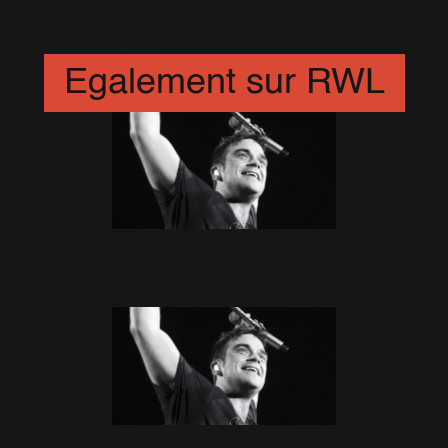
Diffusion du concert de Berlin
23 Décembre 2006
Egalement sur RWL
Le Parc des Princes, 1 an déjà !
17 Juin 2007
Il est interdit de fumer sur scène