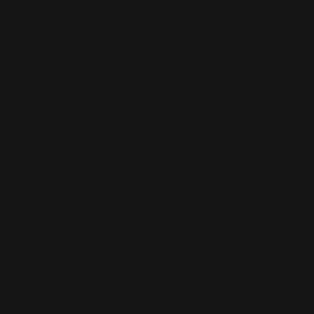
Shopping
(207)
Site Officiel
(75)
Soccer Aid
(76)
Sport
(40)
T-Mobile
(17)
Take That
(82)
Tech
(44)
Télévision
(551)
Tour 2001
(5)
Tour 2003
(96)
Tour 2006
(195)
Tour 2011
(141)
Tour 2013
(123)
Tour 2014
(136)