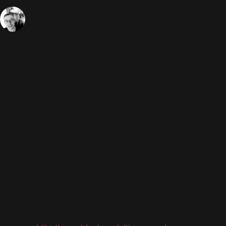
29 Mars 2006
Tour 2006
884 Vues
Sébastien
Le groupe Beautiful South a été
choisi pour assurer la 1ère partie
du concert de Robbie à Dublin en
Irlande le 9 Juin prochain.
On ne connaît toujours pas le nom de l'artiste ou de
groupe qui fera la 1ère partie au Parc des Princes.