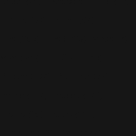
Crush
(75)
Espace et Aliens
(12)
Famille
(30)
Farrell
(67)
Live
(263)
Live 8
(29)
Mode
(7)
Musique
(110)
Ouch!
(43)
Photos
(297)
Planning
(32)
Potins
(227)
Presse
(272)
Promo
(26)
Radio
(220)
Rumeurs
(12)
RWL
(477)