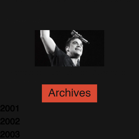
!
15 Décembre 2006
Robbie en concert en Australie
14 Décembre 2006
Archives
2001
2002
2003