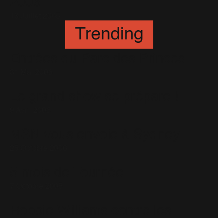
2006
13 Juillet 2005
Trending
Entrées du Parc des Princes
31 Mai 2006
Le grand show se prépare !
9 Avril 2006
MSN vous envoie à Sydney
25 Octobre 2006
5 mois de Tournée
7 Octobre 2005
Robbie Williams contre les