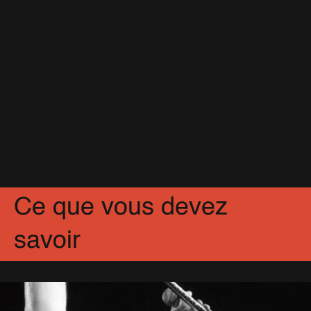
You Know Me
(11)
4 Novembre 2005
Robbie au Parc Des Princes le
17 Juin 2006
25 Octobre 2005
La setlist de la Tournée 2006 !!
10 Avril 2006
Partagez
Facebook
X
Pinterest
Ce que vous devez
savoir