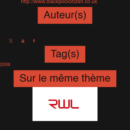
Source :
http://www.blackpoolcitizen.co.uk
Auteur(s)
Sébastien
Tag(s)
2006
Sur le même thème
Joyeux Noël à tous et Bonnes