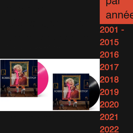
par
surprise :
anné
décryptage d’une
2001 -
sortie hors norme
2015
16 Janvier 2026
2661 Vues
2016
2017
2018
2019
2020
Britpop de retour
2021
2022
en stock!