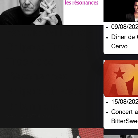
09/08/20
Robbie Williams -
Dîner de 
Britpop: Track-by-
Cervo
Track des
Résonances
Britpop et Rock
15/08/20
Britannique
Concert 
5 Avril 2026
794 Vues
BitterSwe