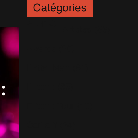
Catégories
Art
(12)
Artistes
(56)
Awards
(20)
Better Man
(64)
Britpop
(35)
Britpop Tour
(16)
Caritatif
(24)