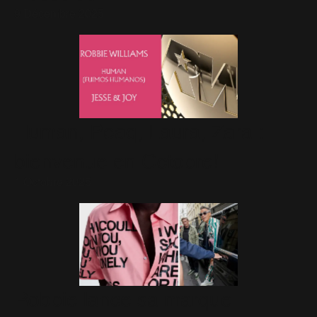
9 Décembre 2025
Human, Peaq, Laura, Zara :
bienvenue en Octobre!
1 Octobre 2025
Robbie lance sa marque