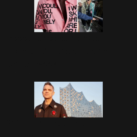
Robbie lance sa marque
Hopeium à Paris en pleine
fashion week
27 Juin 2025
2022 - 14 Novembre -
Hambourg Photo Call