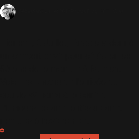
7 Juillet 2017
Photos Blog
14871 Vues
Sébastien
Hier soir, 6 Juillet, Robbie a donné
un concert privé pour célébrer les
50 ans de la marque à Munich.
Voici les photos de l'arrivée du
couple Williams à la soirée.
Plusieurs personnalités se sont
rendues à l'événement.