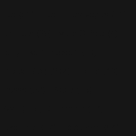
Live
(80)
Live In Las Vegas
(10)
Lufthaus
(26)
Marc O'Polo
(4)
Party Like A Russian
(10)
Photos Blog
(207)
Potins
(40)
Presse
(50)
Radio
(13)
RWL
(158)
Shopping
(57)
Take That
(17)
Télévision
(64)