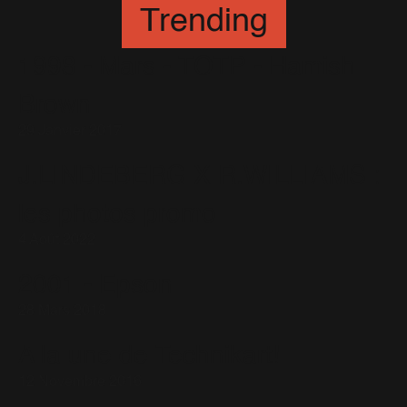
Trending
1998 - Mars - TOTP - Hamish
Brown
29 Janvier 2017
J.LINDEBERG X R.WILLIAMS :
les photos promo
4 Août 2022
2001 - Epson
28 Mars 2018
A la une de Technikart!
12 Novembre 2016