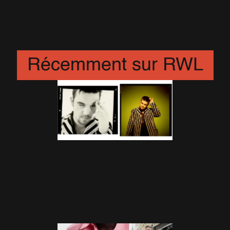
Hopeium à Paris en pleine
fashion week
27 Juin 2025
Récemment sur RWL
Mars 1997 : les photos
incroyables du shooting Harry
Borden pour Select
8 Avril 2026