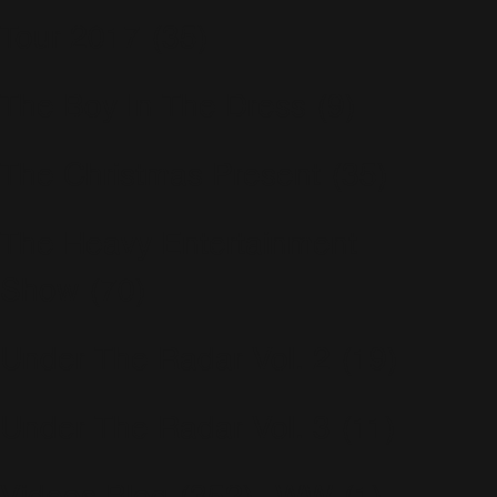
Tour 2017
(35)
The Boy In The Dress
(9)
The Christmas Present
(35)
The Heavy Entertainment
Show
(70)
Under The Radar Vol. 2
(19)
Under The Radar Vol. 3
(11)