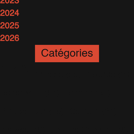
2023
2024
2025
2026
Catégories
Art
(12)
Artistes
(56)
Awards
(20)
Better Man
(64)
Britpop
(35)
Britpop Tour
(16)
Caritatif
(24)
Instweet
(6)
Jour de Shooting
(6)