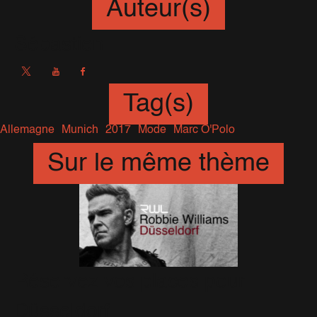
Auteur(s)
Sébastien
Tag(s)
Allemagne
Munich
2017
Mode
Marc O'Polo
Sur le même thème
Réservez vos places pour
Düsseldorf