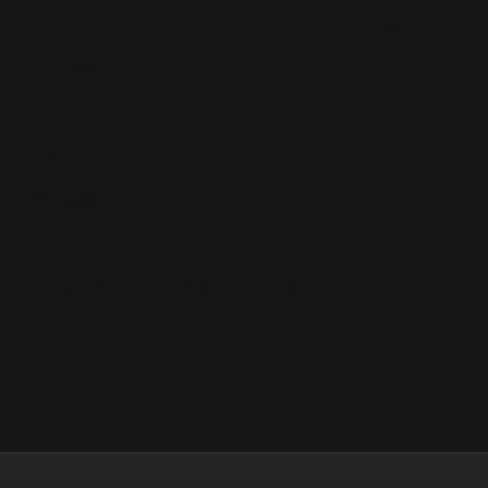
2019 - 13 Juin - Conférence de
presse LMA
24 Juin 2019
Camilla Franks X Robbie
Williams
10 Septembre 2022
Exclusif : Robbie inaugure la
réouverture d'une boutique
Lacoste
8 Novembre 2017