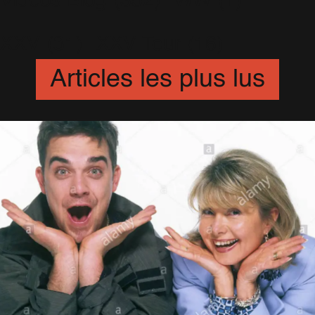
Videos Blog
(352)
WW
(1)
XXV
(31)
XXV Tour
(16)
Articles les plus lus