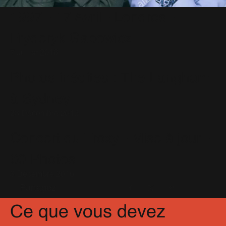
1997 - 17 Avril - Londres -
Fryderyk Gabowicz
7 Juillet 2016
Photos inédites : The Langham
à Sydney
23 Décembre 2016
Concert du Troxy - Mise à jour -
60 Photos
3 Décembre 2016
Partagez
Facebook
X
Pinterest
Ce que vous devez