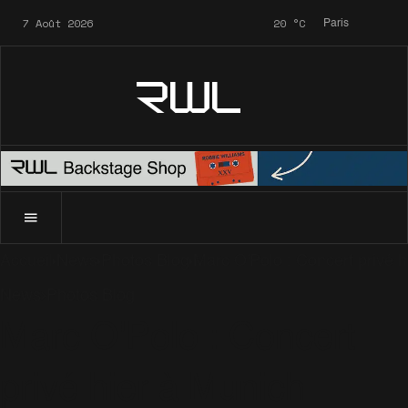
7 Août 2026
20
°C
Paris
RWL
Accueil
News
Photos Blog
Marc O'Polo : Concert privé h
News
Photos Blog
Marc O'Polo : Concert
privé hier à Munich