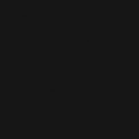
Marlène nous raconte son
Showcase de Zurich!
16 Novembre 2016
Robbie Williams rencontre Lady
Gaga
7 Décembre 2016
2017 - 8 Décembre - Chris
Evans Show
16 Décembre 2017
2019 - 8 Décembre - Live In
Torun
25 Décembre 2019