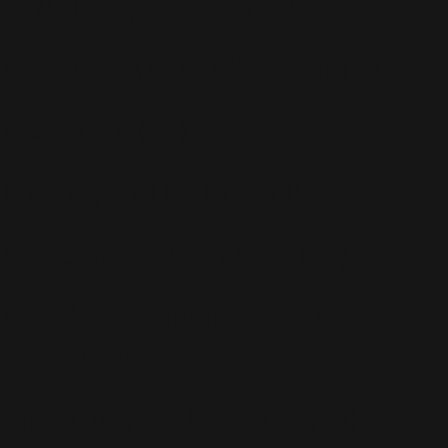
RWL
(158)
Shopping
(57)
Take That
(17)
Télévision
(64)
Tour 2017
(35)
The Boy In The Dress
(9)
The Christmas Present
(35)
The Heavy Entertainment
Show
(70)
Under The Radar Vol. 2
(19)