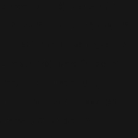
Britpop Tour
(16)
Caritatif
(24)
Instweet
(6)
Jour de Shooting
(6)
Live
(80)
Live In Las Vegas
(10)
Lufthaus
(26)
Marc O'Polo
(4)
Party Like A Russian
(10)
Photos Blog
(207)
Potins
(40)
Presse
(50)
Radio
(13)