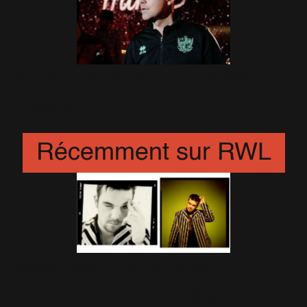
2019 - 14 Décembre - Miss
France
25 Décembre 2019
Récemment sur RWL
Mars 1997 : les photos
incroyables du shooting Harry