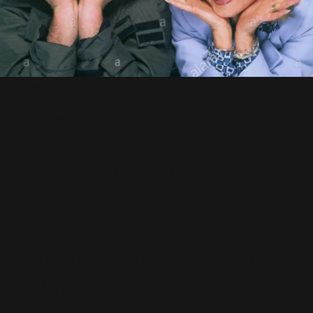
1997 - 17 Avril - Londres -
Fryderyk Gabowicz
7 Juillet 2016
Photos inédites : The Langham
à Sydney
23 Décembre 2016
Concert du Troxy - Mise à jour -
60 Photos
3 Décembre 2016