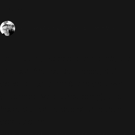
LMA
24 Juin 2019
Photos Blog
9858 Vues
Sébastien
Le 13 Juin, Robbie a annoncé, via
une conférence de presse, qu'il
devenait co-propriétaire de
LMA
(Liverpool Media Academy), une
école qui forme des chanteurs et
des acteurs.
Robbie est désormais actionnaire de cette école : il en