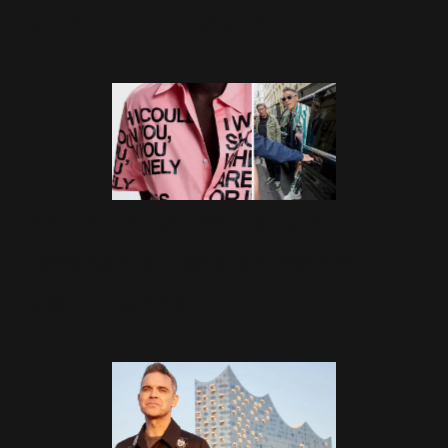
Borden pour Select
8 Avril 2026
Robbie lance sa marque
Hopeium à Paris en pleine
fashion week
27 Juin 2025