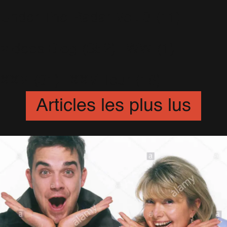
Under The Radar Vol. 3
(11)
Videos Blog
(352)
WW
(1)
XXV
(31)
XXV Tour
(16)
Articles les plus lus