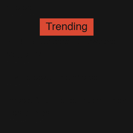
photos
7 Juillet 2017
Trending
2016 - 5 Octobre - Showcase
Magic FM
16 Octobre 2016
ITV Palooza : les photos
17 Octobre 2018
Robbie à la une de Radio Times
: les photos
28 Novembre 2016