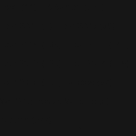
Tech
(44)
Télévision
(551)
Tour 2001
(5)
Tour 2003
(96)
Tour 2006
(195)
Tour 2011
(141)
Tour 2013
(123)
Tour 2014
(136)
Tour 2015
(131)
Vidéos
(97)
We Sing Robbie Williams
(5)
Albums
(577)
Escapology
(77)