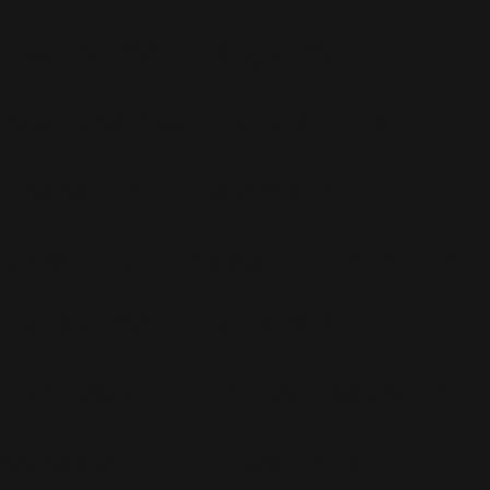
Awards
(265)
Blogs
(24)
Business
(89)
Caritatif
(106)
Charts
(151)
Cinéma
(54)
Crush
(75)
Espace et Aliens
(12)
Famille
(30)
Farrell
(67)
Live
(263)
Live 8
(29)
Mode
(7)
Musique
(110)
Ouch!
(43)