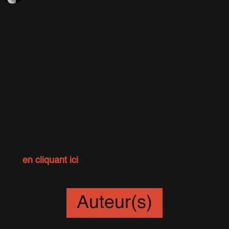
On peut apercevoir une partie de
l'artwork d'
Escapology
derrière
Robbie, sur la photo ci-dessous.
Cette photo a été prise lors de la conférence de Presse.
Vous pouvez retrouver davantage de photos de cette
série
en cliquant ici
.
Auteur(s)
Sébastien