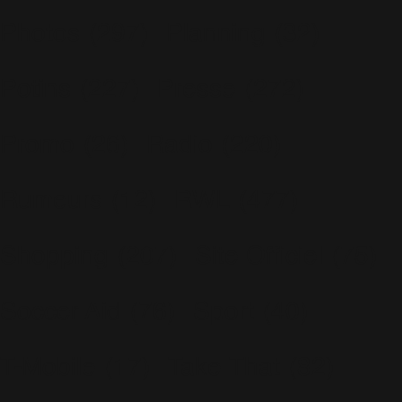
Photos
(297)
Planning
(32)
Potins
(227)
Presse
(272)
Promo
(26)
Radio
(220)
Rumeurs
(12)
RWL
(477)
Shopping
(207)
Site Officiel
(75)
Soccer Aid
(76)
Sport
(40)
T-Mobile
(17)
Take That
(82)