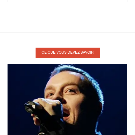
SHE'S MADONNA
(29)
SHINE MY SHOES
(9)
SIN SIN SIN
(19)
SOMETHIN' STUPID
(13)
SOMETHING BEAUTIFUL
(20)
THE DAYS
(14)
CE QUE VOUS DEVEZ SAVOIR
THE FLOOD
(31)
TRIPPING
(27)
WE ARE THE CHAMPIONS
(7)
WHEN WE WERE YOUNG
(6)
YOU KNOW ME
(11)