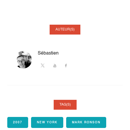
AUTEUR(S)
Sébastien
TAG(S)
2007
NEW YORK
MARK RONSON