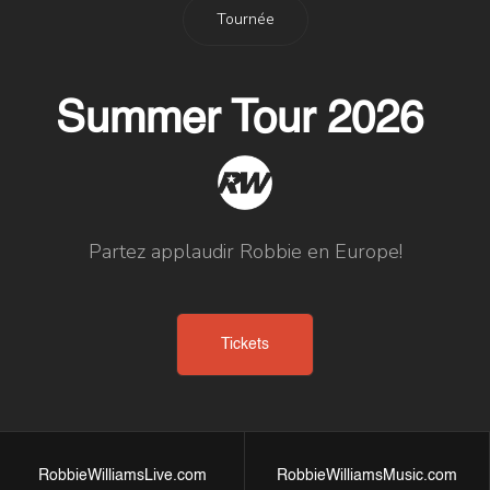
Tournée
Summer Tour 2026
Partez applaudir Robbie en Europe!
Tickets
RobbieWilliamsLive.com
RobbieWilliamsMusic.com