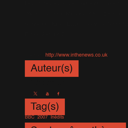
Les artistes les plus en vogue du moment von
Winehouse, Kylie Minogue et Franz Ferdinand.
reprise des Kinks. L'album sortira le 1er Octo
Established 1967".
Source :
http://www.inthenews.co.uk
Auteur(s)
Sébastien
Tag(s)
BBC
2007
Inédits