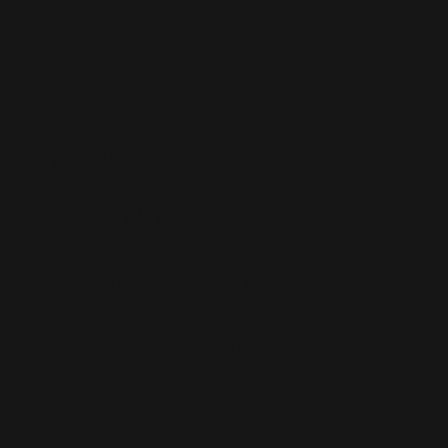
Espace et Aliens
(12)
Famille
(30)
Farrell
(67)
Live
(263)
Live 8
(29)
Mode
(7)
Musique
(110)
Ouch!
(43)
Photos
(297)
Planning
(32)
Potins
(227)
Presse
(272)
Promo
(26)