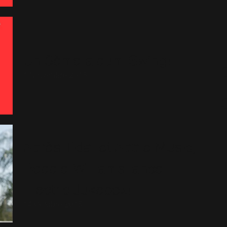
Un 3ème album Swing!
S
1 Novembre 2015
Après Tidal et Apple Music,
Robbie Williams lance
Electric Jukebox!
14 Octobre 2015