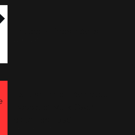
Encore 2 Titres inédits!
22 Juin 2015
Exclusif : titre inédit avec
Robbie et Mark Owen
datant de 1996!
29 Novembre 2015