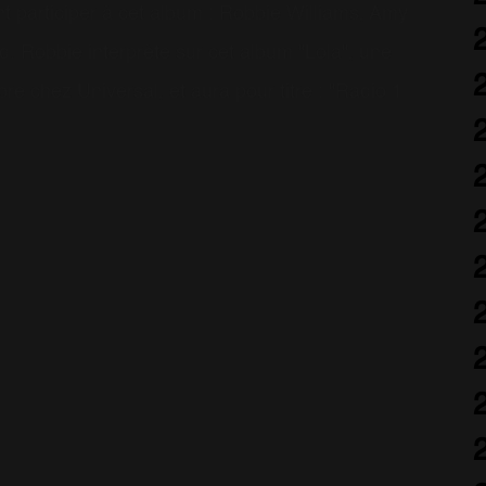
t participer à cet album : Robbie Williams, Amy
 Robbie interprète sur cet album "Lola", une
bre chez Universal, et aura pour titre : "Radio 1