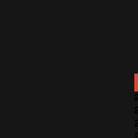
velle chanson de Robbie 
album de la BBC
16 Août 2007
Musique
1267 Vues
bastien
bbie apparaitra sur un album de
er Octobre prochain. Cet album de
s 40 ans de la radio anglaise,