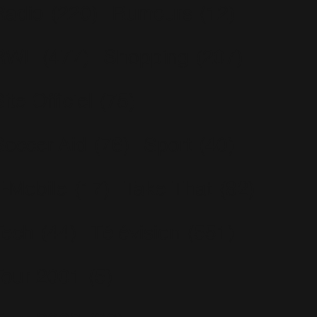
Radio
(220)
Rumeurs
(12)
RWL
(477)
Shopping
(207)
ite Officiel
(75)
Soccer Aid
(76)
Sport
(40)
T-Mobile
(17)
Take That
(82)
Tech
(44)
Télévision
(551)
Tour 2001
(5)