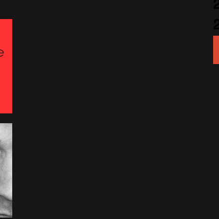
Exclusif : titre inédit avec
Robbie et Mark Owen
datant de 1996!
29 Novembre 2015
Nouvel Album : ce que l'on
sait déjà
7 Octobre 2015