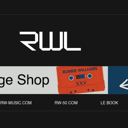
RWL
RW-MUSIC.COM
RW-50.COM
LE BOOK
nson de Robbie sur un album de la BBC
chives
Musique