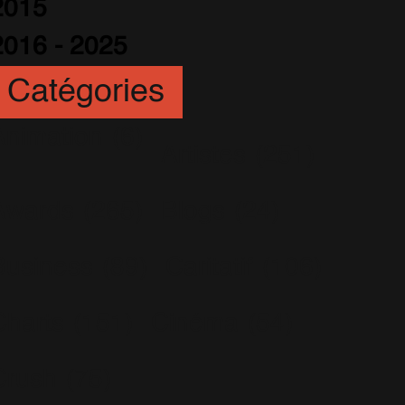
2015
2016 - 2025
Catégories
Animation
(6)
Artistes
(251)
Awards
(265)
Blogs
(24)
Business
(89)
Caritatif
(106)
Charts
(151)
Cinéma
(54)
Crush
(75)