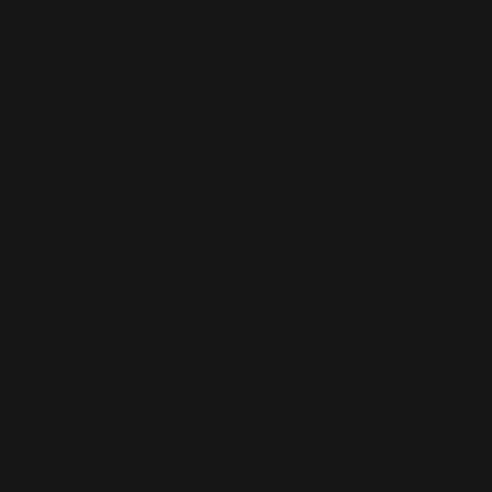
Tour 2003
(96)
Tour 2006
(195)
Tour 2011
(141)
Tour 2013
(123)
Tour 2014
(136)
Tour 2015
(131)
Vidéos
(97)
We Sing Robbie Williams
(5)
Albums
(577)