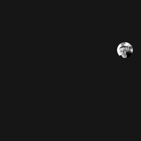
Nou
un 
Sé
Une nouvelle chanson de Ro
reprises qui doit sortir le 1
reprises sort à l'occasion de
BBC Radio 1.