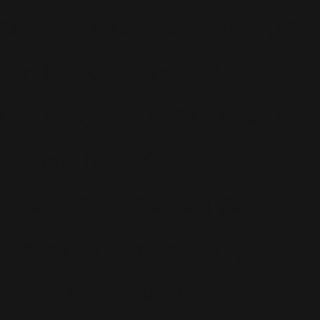
Crush
(75)
Espace et Aliens
(12)
Famille
(30)
Farrell
(67)
Live
(263)
Live 8
(29)
Mode
(7)
Musique
(110)
Ouch!
(43)
Photos
(297)
Planning
(32)
Potins
(227)
Presse
(272)
Promo
(26)
Radio
(220)