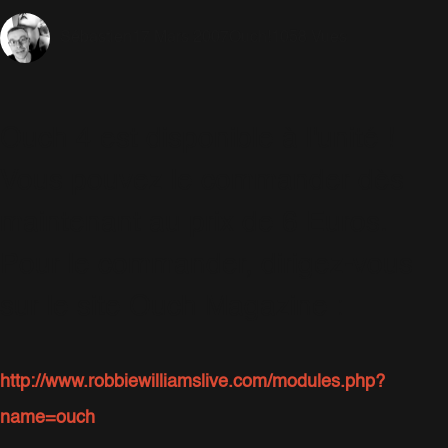
17 Mars 2007
Ouch!
1058 Vues
Sébastien
Ouch 4 est disponible à l'unité !
Vous pouvez le commander dès
maintenant au prix de 6 Euros.
Pour le commander, dirigez-vous
sur le site Ouch Magazine :
http://www.robbiewilliamslive.com/modules.php?
name=ouch