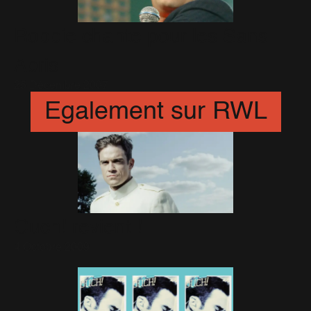
Robbie chante pour les Sans
Abris
25 Décembre 2007
Egalement sur RWL
Ouch! revient !
4 Octobre 2009