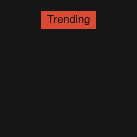
27 Juillet 2006
Trending
Ouch 3 arrive !!
8 Novembre 2006
Nouveau site Ouch !
24 Octobre 2007
Abonnez-vous à Ouch !
2 Mars 2006
Light & Shadow arrive bientôt !!
21 Septembre 2006
Ouch ! L'affiche !!