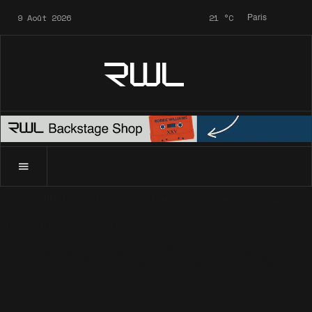
9 Août 2026
21
°C
Paris
RWL
Accueil
News
Archives
Ouch!
Commandez Ouch 4 à l'uni
News
Archives
Ouch!
Commandez Ouch 4 à
l'unité !