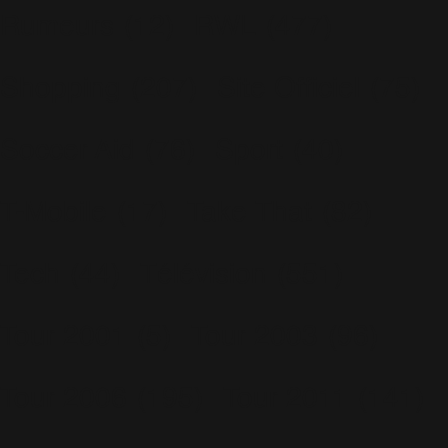
Rumeurs
(12)
RWL
(477)
Shopping
(207)
Site Officiel
(75)
Soccer Aid
(76)
Sport
(40)
T-Mobile
(17)
Take That
(82)
Tech
(44)
Télévision
(551)
Tour 2001
(5)
Tour 2003
(96)
Tour 2006
(195)
Tour 2011
(141)