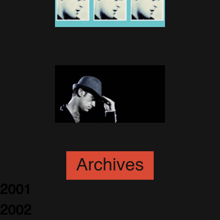
Ouch 6 disponible à l'unité !
11 Mars 2008
Nouveau site Ouch !
24 Octobre 2007
Archives
2001
2002