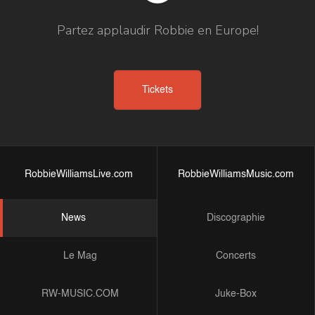
Partez applaudir Robbie en Europe!
Tickets
RobbieWilliamsLive.com
RobbieWilliamsMusic.com
News
Discographie
Le Mag
Concerts
RW-MUSIC.COM
Juke-Box