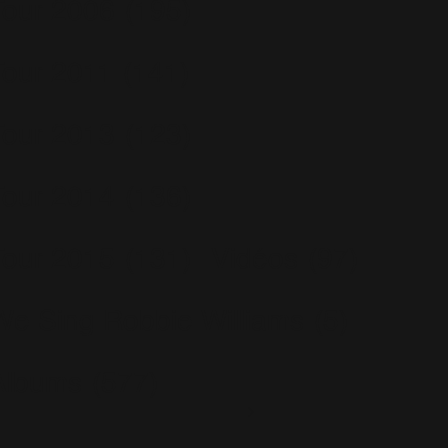
Tour 2006
(195)
Tour 2011
(141)
Tour 2013
(123)
Tour 2014
(136)
Tour 2015
(131)
Vidéos
(97)
We Sing Robbie Williams
(5)
Albums
(577)
Escapology
(77)
Greatest Hits
(29)