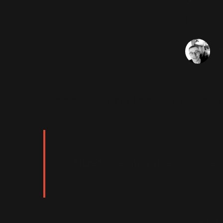
Robb
Sé
Robbie avertit les jeunes sur
"Prenez de l'ecstasy et de la cocaine..