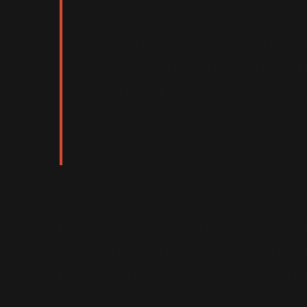
"j'étais complétement à côté de mes po
saloperies. Et j'ai regardé ce tableau 
vient me voir et me demande "Robbie, q
"Putain, Bono, ce tableau est incroyable!
Après un autre abus de drogue, il a déclaré s'
promené dans les rues de Camden, au nord de
récemment séparé de Rachel Hunter, a refusé 
Kidman mais il a levé le voile sur une étran