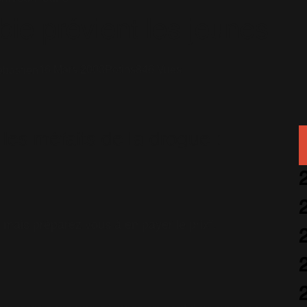
ie prévient les jeunes
16 Mars 2003
Potins
846 Vues
bastien
 les méfaits de la drogue :
. mais préparez vous à en payer le prix".