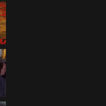
Les propos de Robbie
Williams choquent
l'Amérique
19 Octobre 2007
Robbie.... vu par sa mère
5 Mars 2007