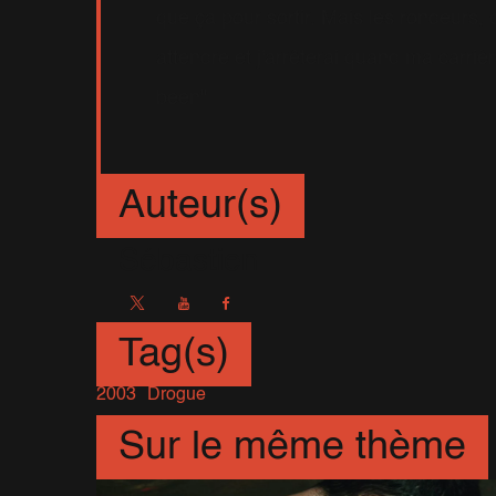
que ça pour sortir. Mais les rondeurs, 
attendre et j'arrêterai quand ma carriè
been"
Auteur(s)
Sébastien
Tag(s)
2003
Drogue
Sur le même thème