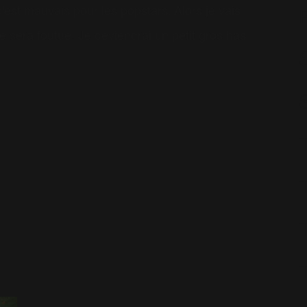
c'est mauvais pour les popstars. Alors je vais
re sera foutue. Je deviendrai un petit gros has
S