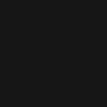
Famille
(30)
Farrell
(67)
Live
(263)
Live 8
(29)
Mode
(7)
Musique
(110)
Ouch!
(43)
Photos
(297)
Planning
(32)
Potins
(227)
Presse
(272)
Promo
(26)
Radio
(220)
Rumeurs
(12)