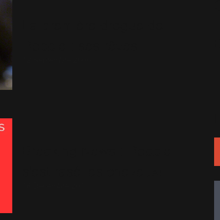
La première drogue de
Robbie : ses rêves
12 Septembre 2006
Breaking News : Robbie
s'est rasé les cheveux!
18 Décembre 2015