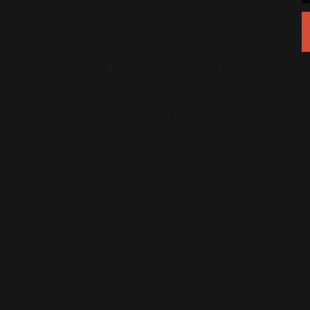
mpes, les cachets, l'ecstasy, tout un tas de
pendant des heures, j'étais hypnotisé. Et Bono
u'est ce que tu fais?" Alors je lui réponds
" et il me dit, "Robbie, c'est la fenêtre"
être déguisé en Tigrou de Winnie l'ourson, et s'être
 Londres, à 2 heures du matin. Robbie qui s'est
de confirmer les rumeurs qui l'ont lié à Nicole
ge rencontre d'ordre sexuel avec une autre femme.