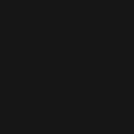
. Elle voulait dire comme lubrifiant, mais j'ai
cord" et je lui ai craché en pleine figure. Elle
e batte contre la drogue, il lui reste pourtant un vice :
rêter. J'ai en moi un petit gros qui n'attends