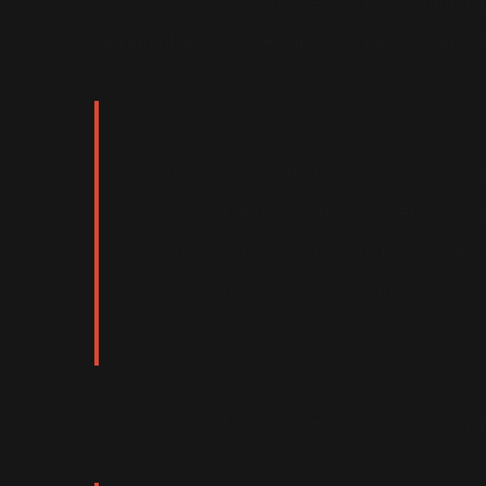
Il a déclaré que la prise de drogue l'avait fa
se remettre avant des années. Le chanteur de
"Amusez vous et si vous voulez prend
en payer le prix quand vous en vous re
bats avec ma dépression. Elle est liée 
lâchera pas avant 2 ou 3 ans."
Se remémorant une soirée à laquelle il avait 