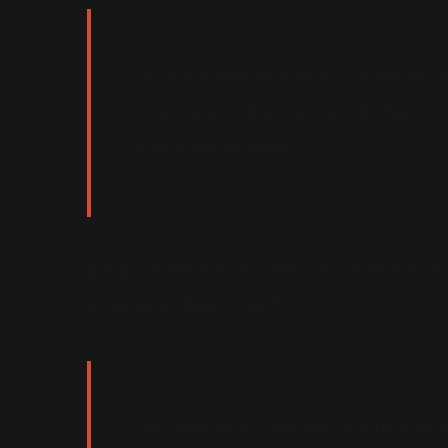
"Elle m'a demandé de lui cracher dessus
mal compris et je me suis dit, "bon, d'ac
est restée mortifiée."
Malgré le fait qu'il ait arrêté l'alcool et qu'il s
la cigarette. Mais il a dit :
"je commence à me dire qu'il faudrait ar