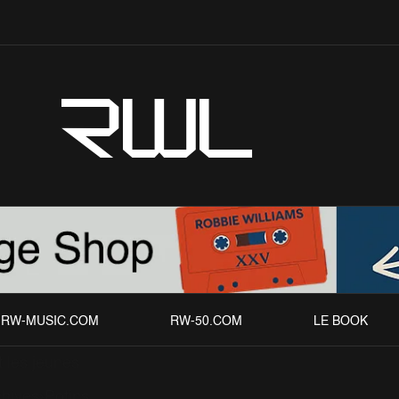
RWL
RW-MUSIC.COM
RW-50.COM
LE BOOK
 les jeunes
chives
Potins