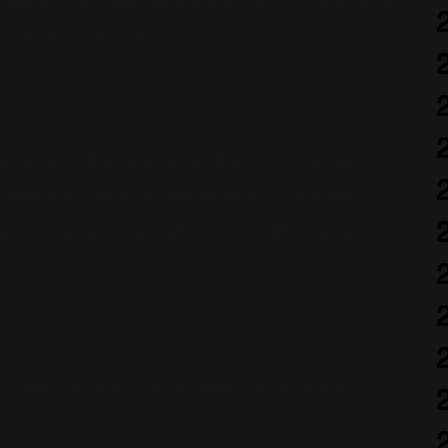
it sombrer dans une dépression dont il ne pourra pas
 29 ans a déclaré :
re de la drogue, prenez en. Mais vous devrez
viendrez. Ca fait un certain temps que je me
à la prise de cocaine et d'ecstasy. Elle ne me
assisté avec Bono, le chanteur de U2, il ajouta: