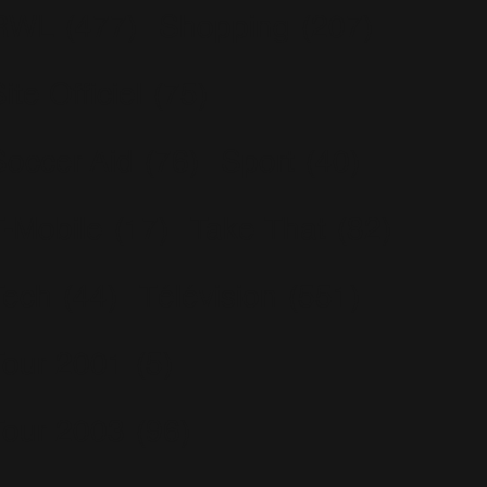
RWL
(477)
Shopping
(207)
ite Officiel
(75)
Soccer Aid
(76)
Sport
(40)
T-Mobile
(17)
Take That
(82)
Tech
(44)
Télévision
(551)
Tour 2001
(5)
Tour 2003
(96)