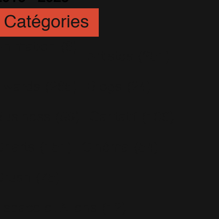
Catégories
Animation
(6)
Artistes
(251)
Awards
(265)
Blogs
(24)
Business
(89)
Caritatif
(106)
Charts
(151)
Cinéma
(54)
Crush
(75)
Espace et Aliens
(12)