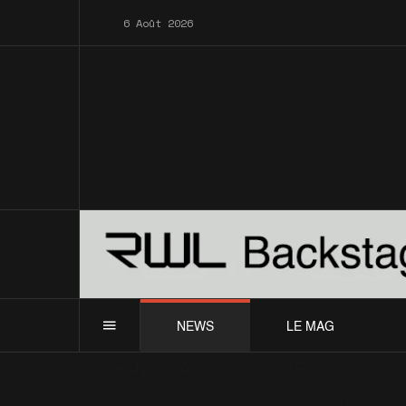
6 Août 2026
NEWS
LE MAG
Accueil
News
Archives
Potins
Robbie prévient
News
Ar