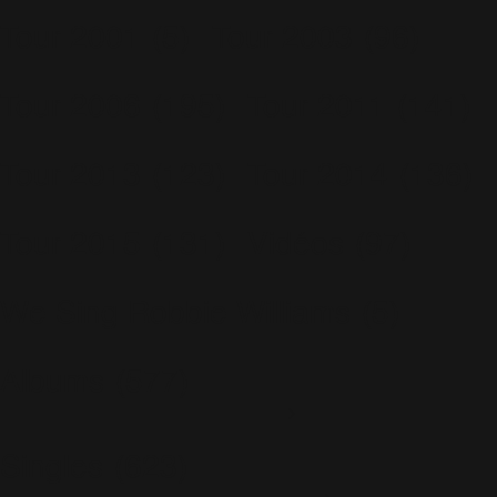
Tour 2001
(5)
Tour 2003
(96)
Tour 2006
(195)
Tour 2011
(141)
Tour 2013
(123)
Tour 2014
(136)
Tour 2015
(131)
Vidéos
(97)
We Sing Robbie Williams
(5)
Albums
(577)
Escapology
(77)
Greatest Hits
(29)
Singles
(623)
I've Been Expecting You
(3)
In & Out
(32)