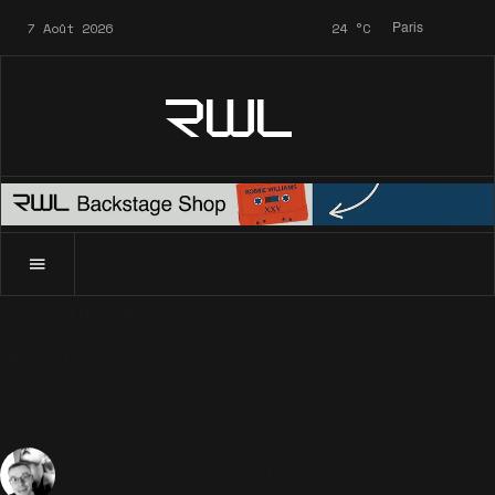
7 Août 2026
24
°C
Paris
RWL
Accueil
News
Archives
Presse
Photos : Q
News
Archives
Presse
Photos : Q
2 Octobre 2005
Presse
983 Vues
Sébastien