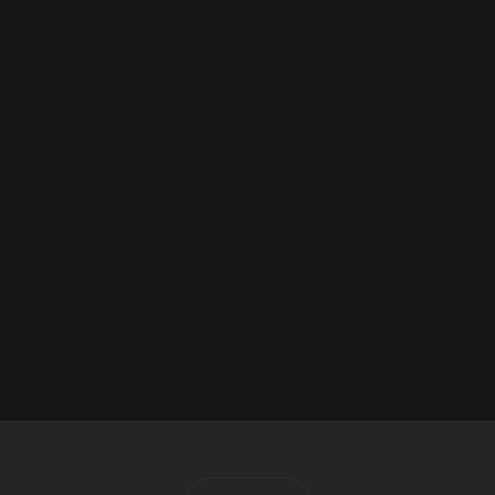
dévoile
1 Septembre 2006
Nouvelles Photos
20 Novembre 2010
En couverture de Spex
22 Octobre 2009
Robbie dans les médias
français
22 Avril 2004