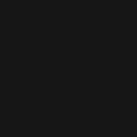
Potins
(227)
Presse
(272)
Promo
(26)
Radio
(220)
Rumeurs
(12)
RWL
(477)
Shopping
(207)
Site Officiel
(75)
Soccer Aid
(76)
Sport
(40)
T-Mobile
(17)
Take That
(82)
Tech
(44)
Télévision
(551)