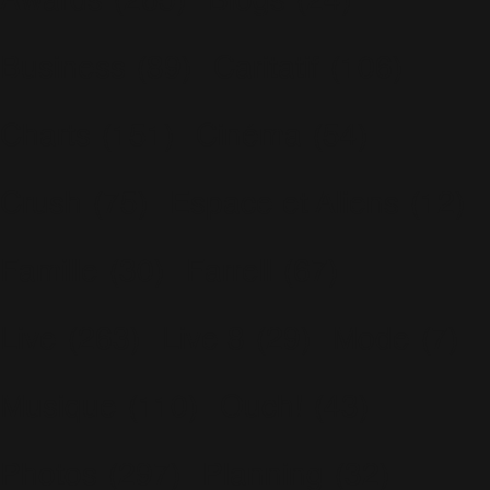
Awards
(265)
Blogs
(24)
Business
(89)
Caritatif
(106)
Charts
(151)
Cinéma
(54)
Crush
(75)
Espace et Aliens
(12)
Famille
(30)
Farrell
(67)
Live
(263)
Live 8
(29)
Mode
(7)
Musique
(110)
Ouch!
(43)
Photos
(297)
Planning
(32)