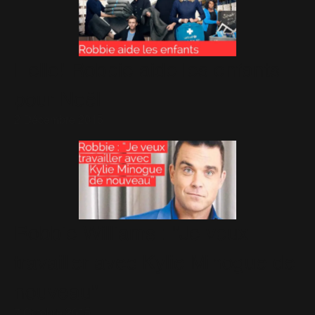
Hello! Robbie aide les enfants
pour Noël
2 Décembre 2015
Robbie Williams : "Je veux
travailler avec Kylie Minogue de
nouveau"
7 Octobre 2015