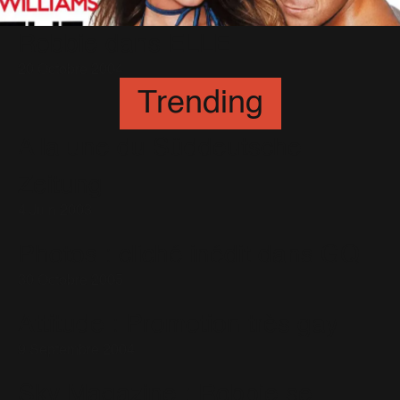
Robbie dans ELLE
20 Octobre 2004
Trending
A la une du Süddeutsche
Zeitung
4 Juin 2003
Photos : cliché inédit dans GQ
30 Octobre 2005
Attitude : Promotion très gay
9 Septembre 2004
Sky Magazine : Robbie se