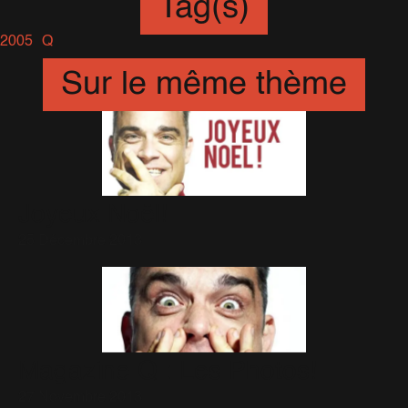
Tag(s)
2005
Q
Sur le même thème
Joyeux Noël!
25 Décembre 2013
Magazine Q : Les Photos!
27 Novembre 2013