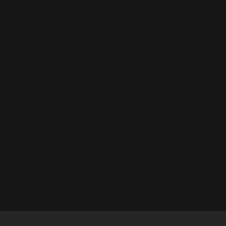
16 Février 2014
Grand retour de la rubrique
Jukebox
21 Décembre 2005
Evénement Prime-time : Live8 !
27 Juin 2005
Naissance de site
1 Octobre 2001
Robbie prépare la Rentrée!
19 Août 2013