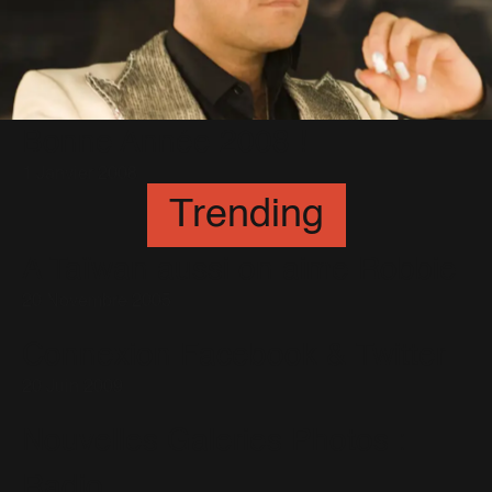
Bonne Année 2008 !
1 Janvier 2008
Trending
A Taïwan aussi on aime Robbie
20 Novembre 2005
Connexion Facebook & Twitter
20 Juin 2009
Nouvelles Galeries Photos :
Radio