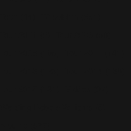
Tech
(44)
Télévision
(551)
Tour 2001
(5)
Tour 2003
(96)
Tour 2006
(195)
Tour 2011
(141)
Tour 2013
(123)
Tour 2014
(136)
Tour 2015
(131)
Vidéos
(97)
We Sing Robbie Williams
(5)
Albums
(577)