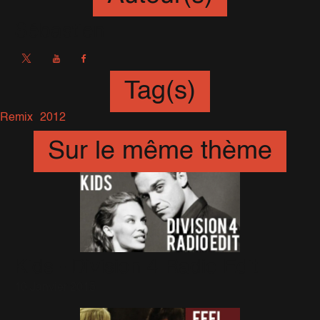
Sébastien
Tag(s)
Remix
2012
Sur le même thème
Kids - Division 4 Radio Edit
10 Janvier 2015