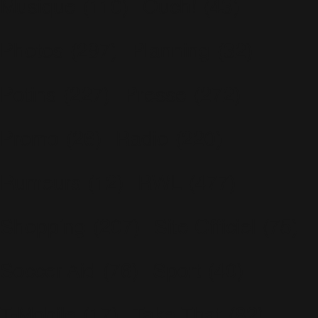
Musique
(110)
Ouch!
(43)
Photos
(297)
Planning
(32)
Potins
(227)
Presse
(272)
Promo
(26)
Radio
(220)
Rumeurs
(12)
RWL
(477)
Shopping
(207)
Site Officiel
(75)
Soccer Aid
(76)
Sport
(40)
T-Mobile
(17)
Take That
(82)