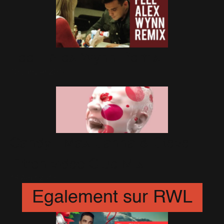
Feel - Alex Wynn Remix
10 Janvier 2015
Candy - Max Sanna & Steve
Pitron video Club Mix
18 Août 2013
Egalement sur RWL