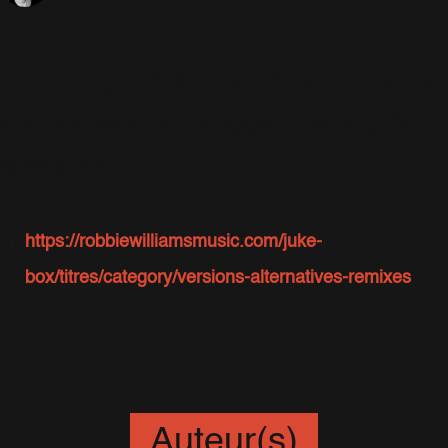
La rubrique "Remixes" (listant tous
les remixes de Robbie) vient d'être
terminée.
https://robbiewilliamsmusic.com/juke-
box/titres/category/versions-alternatives-remixes
Les autres rubriques de la section Jukebox seront
ajoutées très bientôt !
Auteur(s)