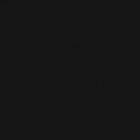
Animation
(6)
Artistes
(251)
Awards
(265)
Blogs
(24)
Business
(89)
Caritatif
(106)
Charts
(151)
Cinéma
(54)
Crush
(75)
Espace et Aliens
(12)
Famille
(30)
Farrell
(67)
Live
(263)
Live 8
(29)
Mode
(7)