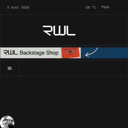
8 Août 2026
28
°C
Paris
RWL
Accueil
News
Archives
RWL
95 Remixes
News
Archives
RWL
95 Remixes
26 Mai 2012
RWL
1593 Vues
Sébastien