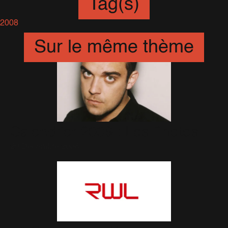
Tag(s)
2008
Sur le même thème
Calendrier 2009 : Les Photos
29 Décembre 2008