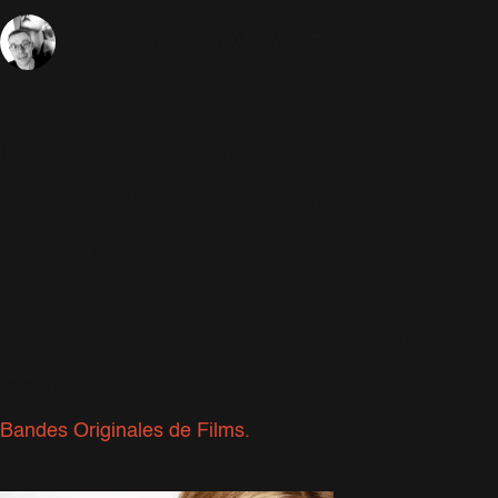
12 Août 2008
RWL
1375 Vues
Sébastien
La rubrique "Bandes Originales de
Films" vient d'être ajoutée à la
section Discographie.
Vous pouvez y accéder à cette
page :
Bandes Originales de Films.