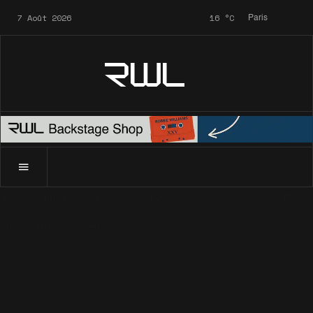
7 Août 2026
16
°C
Paris
RWL
Accueil
News
Archives
RWL
Bandes Originales de Films
News
Archives
RWL
Bandes Originales de
Films chargées!