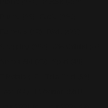
Potins
(227)
Presse
(272)
Promo
(26)
Radio
(220)
Rumeurs
(12)
RWL
(477)
Shopping
(207)
Site Officiel
(75)
Soccer Aid
(76)
Sport
(40)
T-Mobile
(17)
Take That
(82)
Tech
(44)
Télévision
(551)
Tour 2001
(5)
Tour 2003
(96)