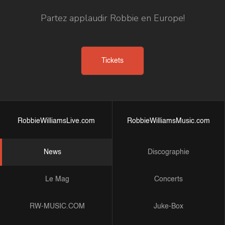
Partez applaudir Robbie en Europe!
Tickets
RobbieWilliamsLive.com
RobbieWilliamsMusic.com
News
Discographie
Le Mag
Concerts
RW-MUSIC.COM
Juke-Box