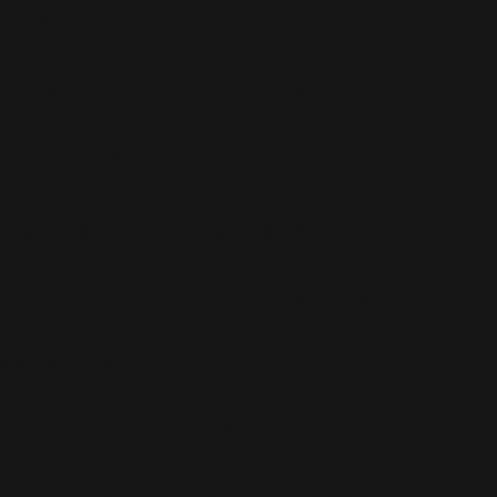
Business
(89)
Caritatif
(106)
Charts
(151)
Cinéma
(54)
Crush
(75)
Espace et Aliens
(12)
Famille
(30)
Farrell
(67)
Live
(263)
Live 8
(29)
Mode
(7)
Musique
(110)
Ouch!
(43)
Photos
(297)
Planning
(32)