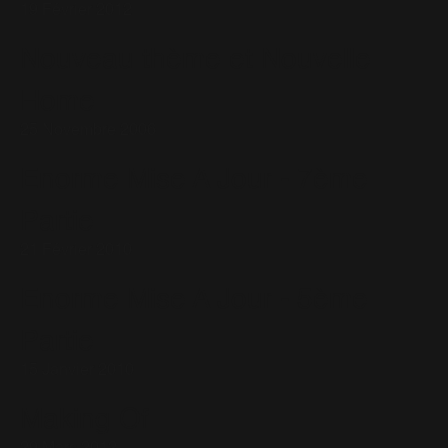
19 Février 2012
Nouveau thème et Nouvelle
Home
25 Novembre 2006
Enorme Mise A Jour - 7ème
Partie
21 Février 2010
Enorme Mise A Jour - 5ème
Partie
15 Janvier 2010
Making Of