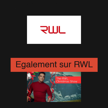
10 Singles ajoutés
27 Décembre 2008
5 nouveaux singles
25 Décembre 2008
Egalement sur RWL
The RWL Chistmas Show!